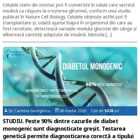
Celulele stem din stomac pot fi convertite în celule care secretă
insulină ca răspuns la creșterea glicemiei, conform unui studiu
publicat în Nature Cell Biology. Celulele obținute astfel pot fi
transplantate și, odată ajunse înapoi în organismul din care au
fost recoltate, detectează variațiile nivelului glucozei din sânge și
eliberează cantități adaptate de insulină. Metoda […]
Dr. Carmina Georgescu
06 martie 2020 Citit de
5038
ori
STUDIU. Peste 90% dintre cazurile de diabet
monogenic sunt diagnosticate greșit. Testarea
genetică permite diagnosticarea corectă a tipului