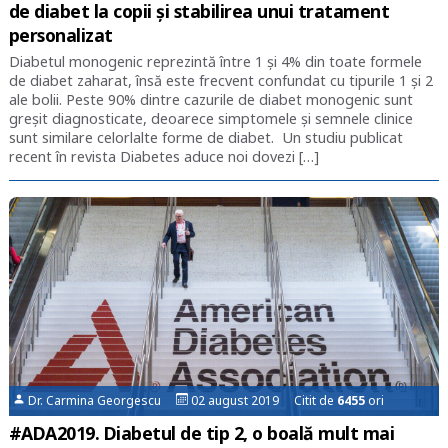
de diabet la copii și stabilirea unui tratament
personalizat
Diabetul monogenic reprezintă între 1 și 4% din toate formele
de diabet zaharat, însă este frecvent confundat cu tipurile 1 și 2
ale bolii. Peste 90% dintre cazurile de diabet monogenic sunt
greșit diagnosticate, deoarece simptomele și semnele clinice
sunt similare celorlalte forme de diabet. Un studiu publicat
recent în revista Diabetes aduce noi dovezi […]
Dr. Carmina Georgescu
02 august 2019 Citit de
6455
ori
#ADA2019. Diabetul de tip 2, o boală mult mai