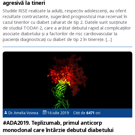
agresivă la tineri
Studiile RISE realizate la adulți, respectiv adolescenți, au oferit
rezultate contrastante, sugerând prognosticul mai rezervat în
cazul tinerilor cu diabet zaharat de tip 2. Datele sunt susținute
de studiul TODAY-2, care a arătat debutul rapid al complicațiilor
asociate diabetului și a factorilor de risc cardiovascular la
pacienții diagnosticați cu diabet de tip 2 în tinerețe. […]
Dr. Amelia Voinea
16 iulie 2019 Citit de
6471
ori
#ADA2019. Teplizumab, primul anticorp
monoclonal care întârzie debutul diabetului