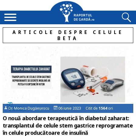
ARTICOLE DESPRE CELULE
BETA
Dr. Monica Dugăeșescu
06 iunie 2023 Citit de
1564
ori
O nouă abordare terapeutică în diabetul zaharat:
transplantul de celule stem gastrice reprogramate
în celule producătoare de insulină