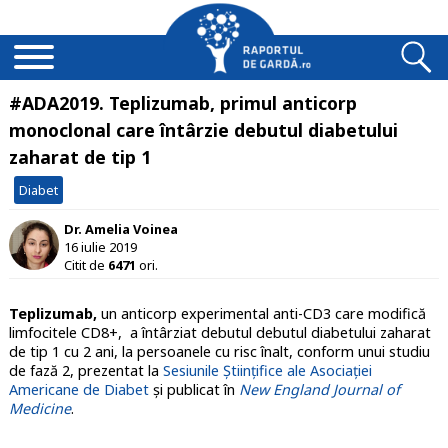
#ADA2019. Teplizumab, primul anticorp
monoclonal care întârzie debutul diabetului
zaharat de tip 1
Diabet
Dr. Amelia Voinea
16 iulie 2019
Citit de
6471
ori.
Teplizumab,
un anticorp experimental anti-CD3 care modifică
limfocitele CD8+, a întârziat debutul debutul diabetului zaharat
de tip 1 cu 2 ani, la persoanele cu risc înalt, conform unui studiu
de fază 2, prezentat la
Sesiunile Științifice ale Asociației
Americane de Diabet
și publicat în
New England Journal of
Medicine
.