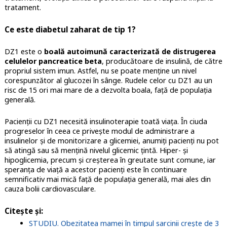
tratament.
Ce este diabetul zaharat de tip 1?
DZ1 este o
boală autoimună caracterizată de distrugerea
celulelor pancreatice beta
, producătoare de insulină, de către
propriul sistem imun. Astfel, nu se poate menține un nivel
corespunzător al glucozei în sânge. Rudele celor cu DZ1 au un
risc de 15 ori mai mare de a dezvolta boala, față de populația
generală.
Pacienții cu DZ1 necesită insulinoterapie toată viața. În ciuda
progreselor în ceea ce privește modul de administrare a
insulinelor și de monitorizare a glicemiei, anumiți pacienți nu pot
să atingă sau să mențină nivelul glicemic țintă. Hiper- și
hipoglicemia, precum și creșterea în greutate sunt comune, iar
speranța de viață a acestor pacienți este în continuare
semnificativ mai mică față de populația generală, mai ales din
cauza bolii cardiovasculare.
Citește și:
STUDIU. Obezitatea mamei în timpul sarcinii crește de 3