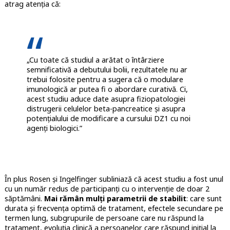
atrag atenția că:
„Cu toate că studiul a arătat o întârziere
semnificativă a debutului bolii, rezultatele nu ar
trebui folosite pentru a sugera că o modulare
imunologică ar putea fi o abordare curativă. Ci,
acest studiu aduce date asupra fiziopatologiei
distrugerii celulelor beta-pancreatice și asupra
potențialului de modificare a cursului DZ1 cu noi
agenți biologici.”
În plus Rosen și Ingelfinger subliniază că acest studiu a fost unul
cu un număr redus de participanți cu o intervenție de doar 2
săptămâni.
Mai rămân mulți parametrii de stabilit
: care sunt
durata și frecvența optimă de tratament, efectele secundare pe
termen lung, subgrupurile de persoane care nu răspund la
tratament, evoluția clinică a persoanelor care răspund inițial la