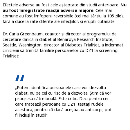
Efectele adverse au fost cele așteptate din studii anterioare.
Nu
au fost înregistrate reacții adverse majore
. Cele mai
comune au fost limfopenii reversibile (cel mai târziu la 105 zile),
fără a duce la rate diferite ale infecțiilor, și erupții cutanate.
Dr. Carla Greenbaum, coautor și director al programului de
cercetare clinică în diabet al Benaroya Research Institute,
Seattle, Washington, director al Diabetes TrialNet, a îndemnat
clinicienii să trimită familiile persoanelor cu DZ1 la screening
TrialNet:
„Putem identifica persoanele care vor dezvolta
diabet, nu pe cei cu risc de a dezvolta. Știm că vor
progresa către boală. Este critic. Deci pentru cei
care tratează persoane cu DZ1, testați rudele
acestora, pentru că dacă aceștia au anticorpi, pot
fi incluși în studii”.