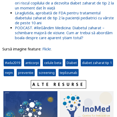
ori riscul copilului de a dezvolta diabet zaharat de tip 2 la
un moment dat în viață
Liraglutida, aprobată de FDA pentru tratamentul
diabetului zaharat de tip 2 la pacienții pediatrici cu vârste
de peste 10 ani
PODCAST. #ReGândim Medicina: Diabetul zaharat –
schimbare majoră de viziune. Cum ar trebui să abordăm
boala despre care aparent știam totul?
Sursă imagine feature:
Flickr
.
#ada2019
anticorpi
celule beta
Diabet
diabet zaharat tip 1
nejm
preventie
screening
teplizumab
ALTE RESURSE