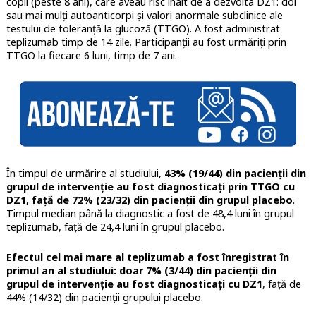
copii (peste 8 ani), care aveau risc înalt de a dezvolta DZ1: doi
sau mai mulți autoanticorpi și valori anormale subclinice ale
testului de toleranță la glucoză (TTGO). A fost administrat
teplizumab timp de 14 zile. Participanții au fost urmăriți prin
TTGO la fiecare 6 luni, timp de 7 ani.
În timpul de urmărire al studiului,
43% (19/44) din pacienții din
grupul de intervenție au fost diagnosticați prin TTGO cu
DZ1, față de 72% (23/32) din pacienții din grupul placebo
.
Timpul median până la diagnostic a fost de 48,4 luni în grupul
teplizumab, față de 24,4 luni în grupul placebo.
Efectul cel mai mare al teplizumab a fost înregistrat în
primul an al studiului: doar 7% (3/44) din pacienții din
grupul de intervenție au fost diagnosticați cu DZ1
, față de
44% (14/32) din pacienții grupului placebo.