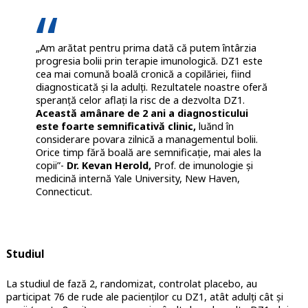
„Am arătat pentru prima dată că putem întârzia
progresia bolii prin terapie imunologică. DZ1 este
cea mai comună boală cronică a copilăriei, fiind
diagnosticată și la adulți. Rezultatele noastre oferă
speranță celor aflați la risc de a dezvolta DZ1.
Această amânare de 2 ani a diagnosticului
este foarte semnificativă clinic,
luănd în
considerare povara zilnică a managementul bolii.
Orice timp fără boală are semnificație, mai ales la
copii”-
Dr. Kevan Herold,
Prof. de imunologie și
medicină internă Yale University, New Haven,
Connecticut.
Studiul
La studiul de fază 2, randomizat, controlat placebo, au
participat 76 de rude ale pacienților cu DZ1, atât adulți cât și