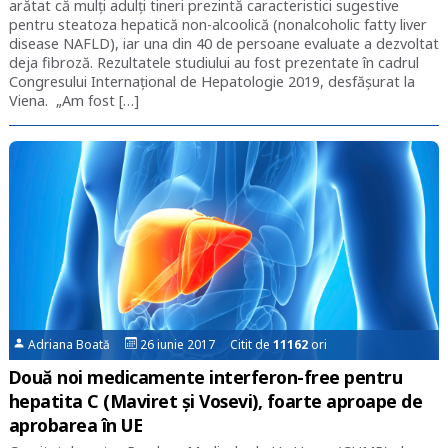
arătat că mulți adulți tineri prezintă caracteristici sugestive
pentru steatoza hepatică non-alcoolică (nonalcoholic fatty liver
disease NAFLD), iar una din 40 de persoane evaluate a dezvoltat
deja fibroză. Rezultatele studiului au fost prezentate în cadrul
Congresului Internațional de Hepatologie 2019, desfășurat la
Viena. „Am fost […]
Adriana Boată
26 iunie 2017 Citit de
11162
ori
Două noi medicamente interferon-free pentru
hepatita C (Maviret și Vosevi), foarte aproape de
aprobarea în UE