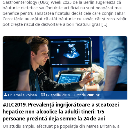
Gastroenterology (UEG) Week 2025 de la Berlin sugerează că
băuturile dietetice sau îndulcite artificial nu sunt neapărat mai
benefice pentru sănătatea ficatului decât cele care conțin zahăr.
Cercetările au arătat că atât băuturile cu zahăr, cât și zero zahăr
pot crește riscul de dezvoltare a bolii ficatului gras […]
Dr. Amelia Voinea
12 aprilie 2019 Citit de
2001
ori
#ILC2019. Prevalență îngrijorătoare a steatozei
hepatice non-alcoolice la adulții tineri: 1/5
persoane prezintă deja semne la 24 de ani
Un studiu amplu, efectuat pe populația din Marea Britanie, a