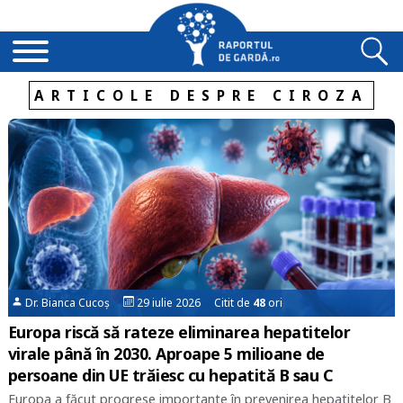
ARTICOLE DESPRE CIROZA
Dr. Bianca Cucoș
29 iulie 2026 Citit de
48
ori
Europa riscă să rateze eliminarea hepatitelor
virale până în 2030. Aproape 5 milioane de
persoane din UE trăiesc cu hepatită B sau C
Europa a făcut progrese importante în prevenirea hepatitelor B