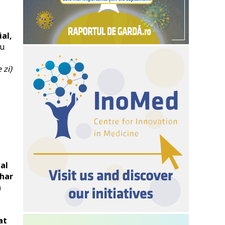
ial,
cu
 zi)
al
ahar
n
at