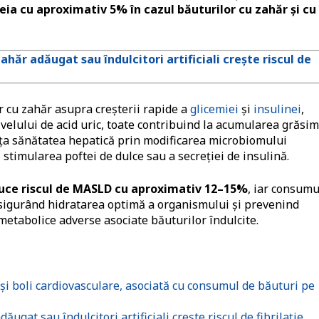
eia cu aproximativ 5% în cazul băuturilor cu zahăr și c
ăr adăugat sau îndulcitori artificiali crește riscul de
r cu zahăr asupra creșterii rapide a
glicemiei
și
insulinei
,
velului de acid uric, toate contribuind la acumularea grăsim
luența sănătatea hepatică prin modificarea microbiomului
 stimularea poftei de dulce sau a secreției de insulină.
duce riscul de MASLD cu aproximativ 12–15%
, iar consumu
asigurând hidratarea optimă a organismului și prevenind
etabolice adverse asociate băuturilor îndulcite.
și boli cardiovasculare, asociată cu consumul de băuturi pe
gat sau îndulcitori artificiali crește riscul de fibrilație