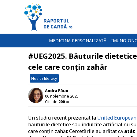
MEDICINA PERSONALIZATĂ
IMUNO-ONC
#UEG2025. Băuturile dietetice
cele care conțin zahăr
Health literacy
Andra Păun
06 noiembrie 2025
Citit de
200
ori.
Un studiu recent prezentat la
United European
băuturile dietetice sau îndulcite artificial nu 
care conțin zahăr. Cercetările au arătat că
atât 