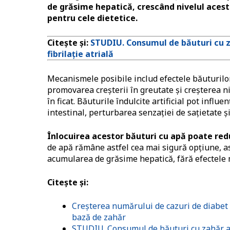
de grăsime hepatică, crescând nivelul acest
pentru cele dietetice.
Citește și:
STUDIU. Consumul de băuturi cu zah
fibrilație atrială
Mecanismele posibile includ efectele băuturilo
promovarea creșterii în greutate și creșterea ni
în ficat. Băuturile îndulcite artificial pot inf
intestinal, perturbarea senzației de sațietate și
Înlocuirea acestor băuturi cu apă poate re
de apă rămâne astfel cea mai sigură opțiune, 
acumularea de grăsime hepatică, fără efectele m
Citește și:
Creșterea numărului de cazuri de diabet 
bază de zahăr
STUDIU. Consumul de băuturi cu zahăr adău