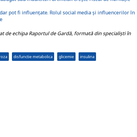
ar pot fi influențate. Rolul social media și influencerilor în
e
itat de echipa Raportul de Gardă, formată din specialiști în
roza
disfunctie metabolica
glicemie
insulina