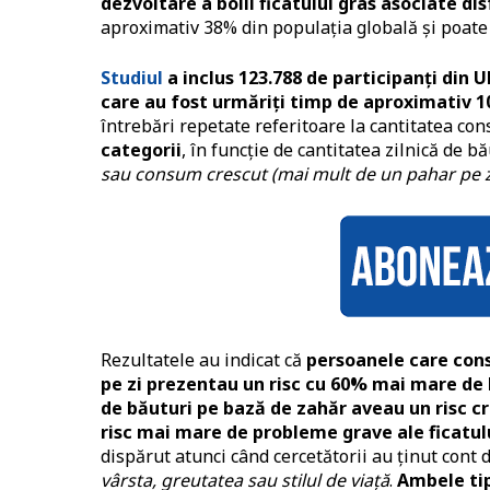
dezvoltare a bolii ficatului gras asociate di
aproximativ 38% din populația globală și poate
Studiul
a inclus 123.788 de participanți din 
care au fost urmăriți timp de aproximativ 10
întrebări repetate referitoare la cantitatea cons
categorii
, în funcție de cantitatea zilnică de b
sau consum crescut (mai mult de un pahar pe z
Rezultatele au indicat că
persoanele care cons
pe zi prezentau un risc cu 60% mai mare de
de băuturi pe bază de zahăr aveau un risc c
risc mai mare de probleme grave ale ficatulu
dispărut atunci când cercetătorii au ținut cont de
vârsta, greutatea sau stilul de viață
.
Ambele tip