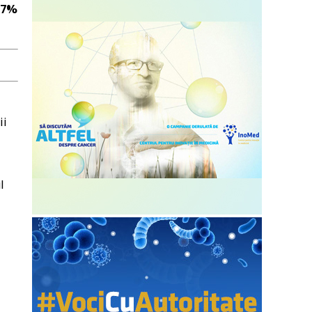
u 7%
ii
l