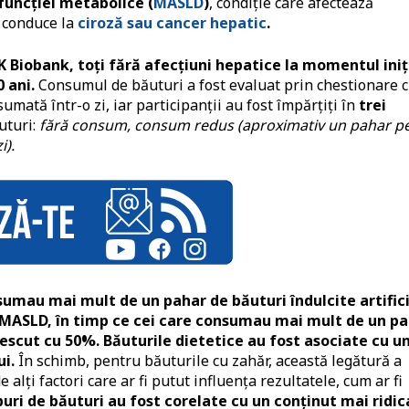
sfuncției metabolice (
MASLD
)
, condiție care afectează
 conduce la
ciroză sau cancer hepatic
.
UK Biobank, toți fără afecțiuni hepatice la momentul iniț
 ani.
Consumul de băuturi a fost evaluat prin chestionare 
umată într-o zi, iar participanții au fost împărțiți în
trei
ăuturi:
fără consum, consum redus (aproximativ un pahar pe
i).
umau mai mult de un pahar de băuturi îndulcite artifici
 MASLD, în timp ce cei care consumau mai mult de un p
rescut cu 50%.
Băuturile dietetice au fost asociate cu u
i.
În schimb, pentru băuturile cu zahăr, această legătură a
 alți factori care ar fi putut influența rezultatele, cum ar fi
uri de băuturi au fost corelate cu un conținut mai ridic