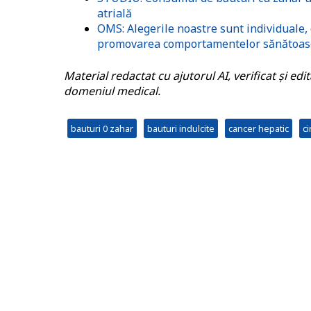
atrială
OMS: Alegerile noastre sunt individuale, d
promovarea comportamentelor sănătoas
Material redactat cu ajutorul AI, verificat și ed
domeniul medical.
bauturi 0 zahar
bauturi indulcite
cancer hepatic
ci