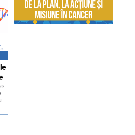
le
e
re
e
u