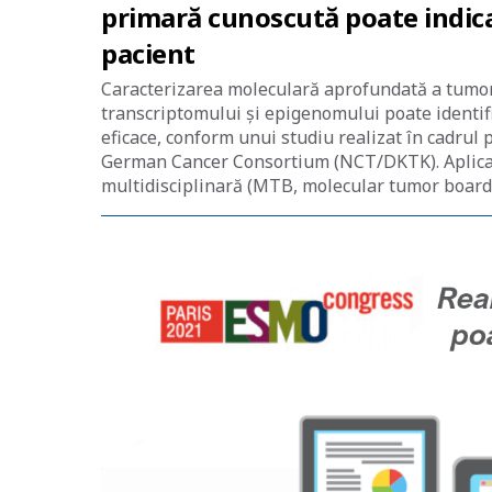
primară cunoscută poate indica
pacient
Caracterizarea moleculară aprofundată a tumor
transcriptomului şi epigenomului poate identifi
eficace, conform unui studiu realizat în cadru
German Cancer Consortium (NCT/DKTK). Aplicar
multidisciplinară (MTB, molecular tumor board