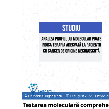
Dr. Monica Dugăeșescu
17 august 2022 Citit de
7
Testarea moleculară comprehen