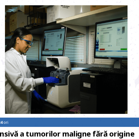
84
ori
sivă a tumorilor maligne fără origine