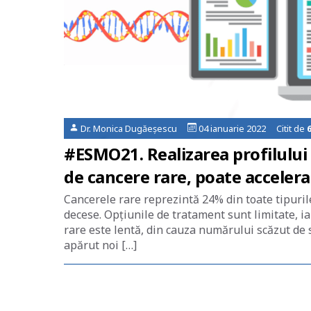
Dr. Monica Dugăeșescu
04 ianuarie 2022 Citit de
#ESMO21. Realizarea profilului
de cancere rare, poate accelera
Cancerele rare reprezintă 24% din toate tipurile
decese. Opţiunile de tratament sunt limitate, i
rare este lentă, din cauza numărului scăzut de sub
apărut noi […]