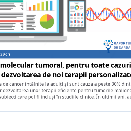
639
ori
 molecular tumoral, pentru toate cazuri
 dezvoltarea de noi terapii personalizat
 de cancer întâlnite la adulți şi sunt cauza a peste 30% dint
ar dezvoltarea unor terapii eficiente pentru tumorile malign
iecţi care pot fi incluşi în studiile clinice. În ultimii ani, a