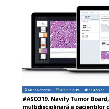
Maria Marinescu
05 iunie 2019 Citit de
4705
ori
#ASCO19. Navify Tumor Board, 
multidisciplinară a pacienților 