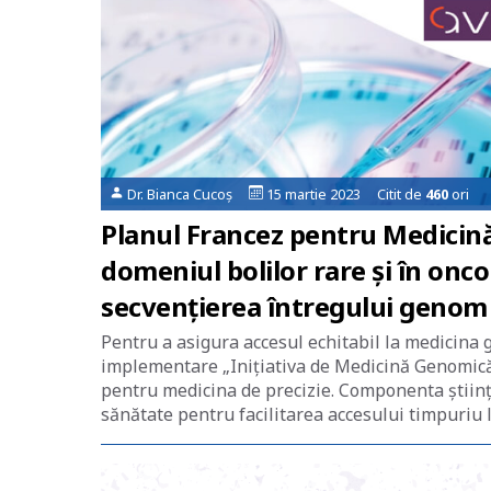
Dr. Bianca Cucoș
15 martie 2023 Citit de
460
ori
Planul Francez pentru Medicin
domeniul bolilor rare și în oncol
secvențierea întregului genom 
Pentru a asigura accesul echitabil la medicina g
implementare „Inițiativa de Medicină Genomică 
pentru medicina de precizie. Componenta științi
sănătate pentru facilitarea accesului timpuriu la