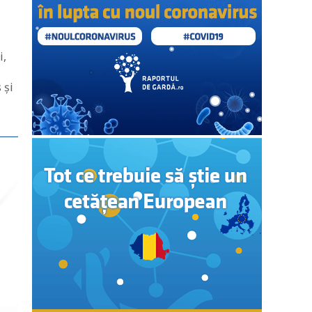
i,
 şi