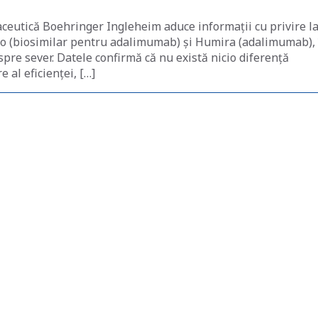
ceutică Boehringer Ingleheim aduce informații cu privire l
tezo (biosimilar pentru adalimumab) și Humira (adalimumab), 
 spre sever. Datele confirmă că nu există nicio diferență
 al eficienței, […]