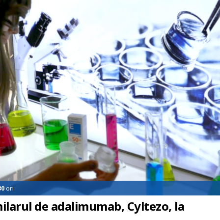
30
ori
larul de adalimumab, Cyltezo, la