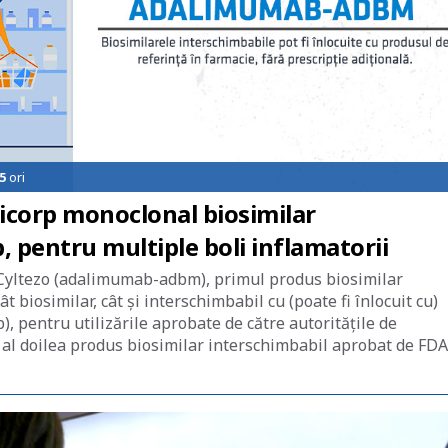
5
ori
icorp monoclonal biosimilar
 pentru multiple boli inflamatorii
Cyltezo (adalimumab-adbm), primul produs biosimilar
 biosimilar, cât și interschimbabil cu (poate fi înlocuit cu)
 pentru utilizările aprobate de către autoritățile de
 al doilea produs biosimilar interschimbabil aprobat de FDA