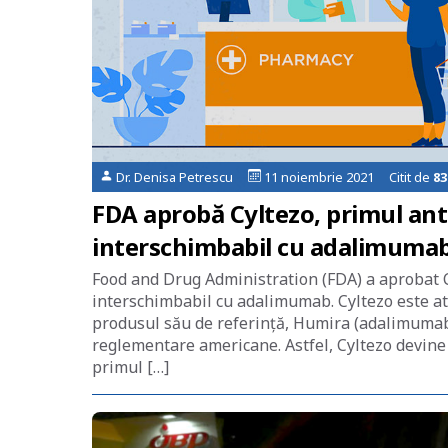
Dr. Denisa Petrescu
11 noiembrie 2021 Citit de
83
FDA aprobă Cyltezo, primul ant
interschimbabil cu adalimumab,
Food and Drug Administration (FDA) a aprobat 
interschimbabil cu adalimumab. Cyltezo este atât
produsul său de referință, Humira (adalimumab),
reglementare americane. Astfel, Cyltezo devine
primul […]