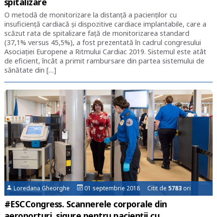
spitalizare
O metodă de monitorizare la distanță a pacienților cu
insuficiență cardiacă și dispozitive cardiace implantabile, care a
scăzut rata de spitalizare față de monitorizarea standard
(37,1% versus 45,5%), a fost prezentată în cadrul congresului
Asociației Europene a Ritmului Cardiac 2019. Sistemul este atât
de eficient, încât a primit rambursare din partea sistemului de
sănătate din […]
Loredana Gheorghe
01 septembrie 2018 Citit de
5783
ori
#ESCCongress. Scannerele corporale din
aeroporturi, sigure pentru pacienții cu