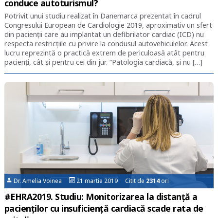
conduce autoturismul?
Potrivit unui studiu realizat în Danemarca prezentat în cadrul
Congresului European de Cardiologie 2019, aproximativ un sfert
din pacienții care au implantat un defibrilator cardiac (ICD) nu
respecta restricțiile cu privire la condusul autovehiculelor. Acest
lucru reprezintă o practică extrem de periculoasă atât pentru
pacienți, cât și pentru cei din jur. “Patologia cardiacă, și nu […]
Dr. Amelia Voinea
21 martie 2019 Citit de
2314
ori
#EHRA2019. Studiu: Monitorizarea la distanță a
pacienților cu insuficiență cardiacă scade rata de