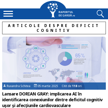
ARTICOLE DESPRE DEFICIT
COGNITIV
Ruxandra Schitea
05 martie 2025 Citit de
118
ori
Lansare DORIAN GRAY: implicarea AI în
identificarea conexiunilor dintre deficitul cognitiv
ușor și afecțiunile cardiovasculare