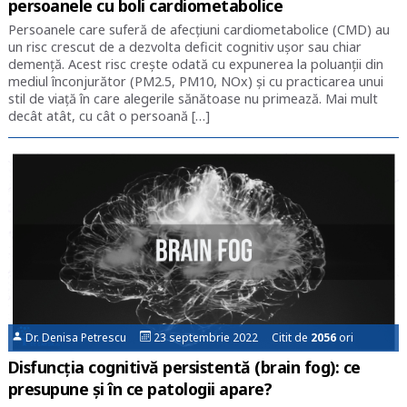
persoanele cu boli cardiometabolice
Persoanele care suferă de afecțiuni cardiometabolice (CMD) au
un risc crescut de a dezvolta deficit cognitiv ușor sau chiar
demență. Acest risc crește odată cu expunerea la poluanții din
mediul înconjurător (PM2.5, PM10, NOx) și cu practicarea unui
stil de viață în care alegerile sănătoase nu primează. Mai mult
decât atât, cu cât o persoană […]
Dr. Denisa Petrescu
23 septembrie 2022 Citit de
2056
ori
Disfuncția cognitivă persistentă (brain fog): ce
presupune și în ce patologii apare?