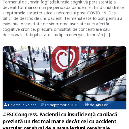
Termenul de „brain fog” (disfuncție cognitivă persistentă) a
devenit tot mai comun pe perioada pandemiei, fiind unul dintre
simptomele caracteristice sindromului post-COVID-19. Deși
dificil de descris de unii pacienți, termenul este folosit pentru a
evidenția o varietate de simptome asociate unei afectări
cognitive cronice, precum: dificultăți de concentrare sau
decizionale, fatigabilitate sau lipsa energiei, tulburări […]
Dr. Amelia Voinea
05 septembrie 2019 Citit de
3453
ori
#ESCCongress. Pacienții cu insuficiență cardiacă
prezintă un risc mai mare decât cei cu accident
vascular cerebral de a avea leziuni cerebrale