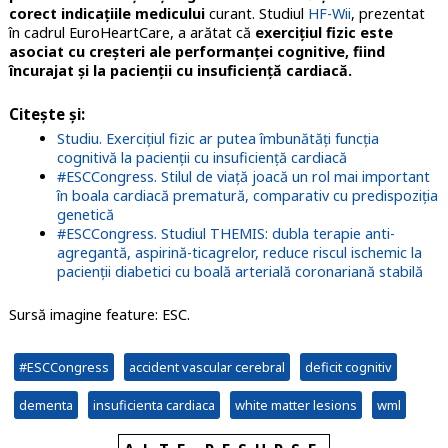
corect indicațiile medicului
curant. Studiul
HF-Wii
, prezentat
în cadrul EuroHeartCare, a arătat că
exercițiul fizic este
asociat cu creșteri ale performanței cognitive, fiind
încurajat și la pacienții cu insuficiență cardiacă.
Citește și:
Studiu. Exercițiul fizic ar putea îmbunătăți funcția
cognitivă la pacienții cu insuficiență cardiacă
#ESCCongress. Stilul de viață joacă un rol mai important
în boala cardiacă prematură, comparativ cu predispoziția
genetică
#ESCCongress. Studiul THEMIS: dubla terapie anti-
agregantă, aspirină-ticagrelor, reduce riscul ischemic la
pacienții diabetici cu boală arterială coronariană stabilă
Sursă imagine feature: ESC.
#ESCCongress
accident vascular cerebral
deficit cognitiv
dementa
insuficienta cardiaca
white matter lesions
wml