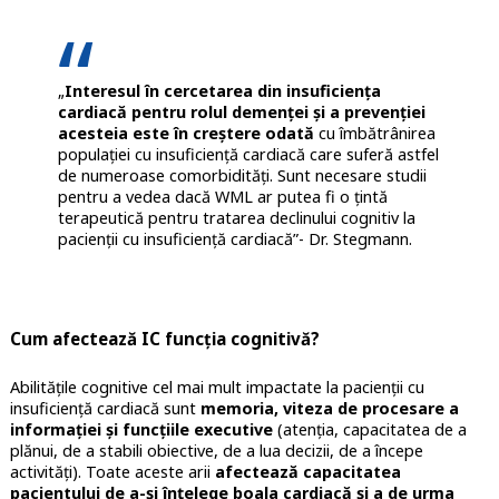
„
Interesul în cercetarea din insuficiența
cardiacă pentru rolul demenței și a prevenției
acesteia este în creștere odată
cu îmbătrânirea
populației cu insuficiență cardiacă care suferă astfel
de numeroase comorbidități. Sunt necesare studii
pentru a vedea dacă WML ar putea fi o țintă
terapeutică pentru tratarea declinului cognitiv la
pacienții cu insuficiență cardiacă”- Dr. Stegmann.
Cum afectează IC funcția cognitivă?
Abilitățile cognitive cel mai mult impactate la pacienții cu
insuficiență cardiacă sunt
memoria, viteza de procesare a
informației și funcțiile executive
(atenția, capacitatea de a
plănui, de a stabili obiective, de a lua decizii, de a începe
activități). Toate aceste arii
afectează capacitatea
pacientului de a-și înțelege boala cardiacă și a de urma