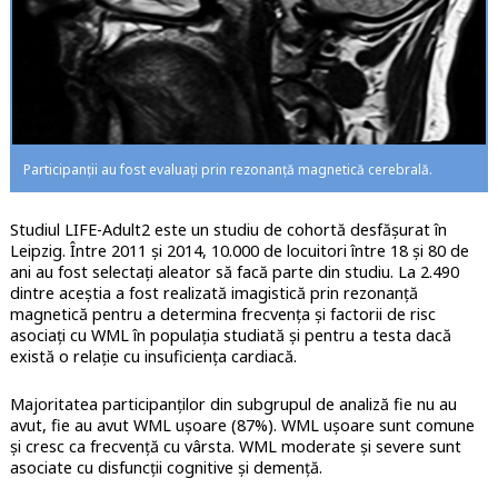
Participanții au fost evaluați prin rezonanță magnetică cerebrală.
Studiul LIFE-Adult2 este un studiu de cohortă desfășurat în
Leipzig. Între 2011 și 2014, 10.000 de locuitori între 18 și 80 de
ani au fost selectați aleator să facă parte din studiu. La 2.490
dintre aceștia a fost realizată imagistică prin rezonanță
magnetică pentru a determina frecvența și factorii de risc
asociați cu WML în populația studiată și pentru a testa dacă
există o relație cu insuficiența cardiacă.
Majoritatea participanților din subgrupul de analiză fie nu au
avut, fie au avut WML ușoare (87%). WML ușoare sunt comune
și cresc ca frecvență cu vârsta. WML moderate și severe sunt
asociate cu disfuncții cognitive și demență.