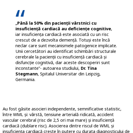
„
Până la 50% din pacienții vârstnici cu
insuficiență cardiacă au deficiențe cognitive
,
iar insuficiența cardiacă este asociată cu un risc
crescut de a dezvolta demență. Totuși este încă
neclar care sunt mecanismele patogenice implicate.
Unii cercetători au identificat schimbări structurale
cerebrale la pacienții cu insuficiență cardiacă și
disfuncție cognitivă, dar aceste descoperiri sunt
inconstante”- autoarea studiului,
Dr. Tina
Stegmann
, Spitalul Universitar din Leipzig,
Germania.
Au fost găsite asocieri independente, semnificative statistic,
între WML și: vârstă, tensiune arterială ridicată, accident
vascular cerebral (risc de 2,5 ori mai mare) și insuficiență
cardiacă (dublare risc). Asocierea dintre riscul de WML și
insuficiența cardiacă crește în putere cu durata diagnosticului de