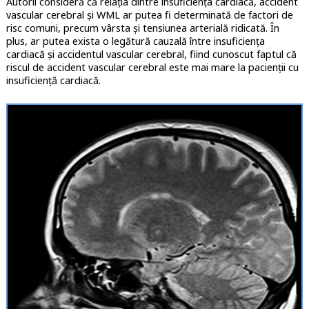
Autorii consideră că relația dintre insuficiența cardiacă, accident
vascular cerebral și WML ar putea fi determinată de factori de
risc comuni, precum vârsta și tensiunea arterială ridicată. În
plus, ar putea exista o legătură cauzală între insuficiența
cardiacă și accidentul vascular cerebral, fiind cunoscut faptul că
riscul de accident vascular cerebral este mai mare la pacienții cu
insuficiență cardiacă.