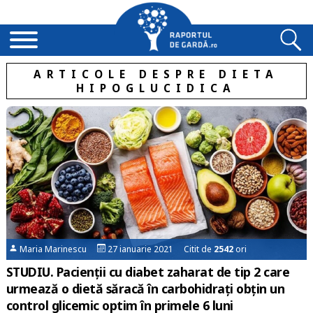
ARTICOLE DESPRE DIETA
HIPOGLUCIDICA
Maria Marinescu
27 ianuarie 2021 Citit de
2542
ori
STUDIU. Pacienții cu diabet zaharat de tip 2 care
urmează o dietă săracă în carbohidrați obțin un
control glicemic optim în primele 6 luni