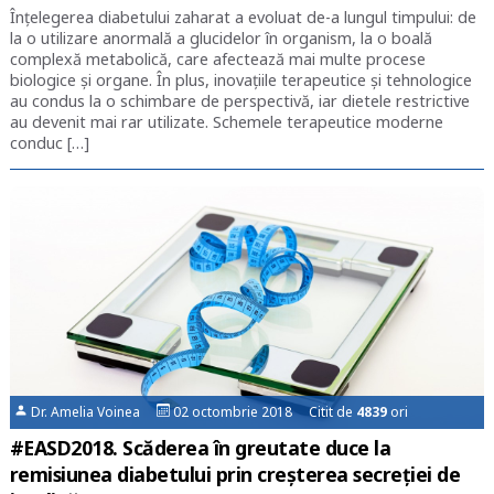
Înțelegerea diabetului zaharat a evoluat de-a lungul timpului: de
la o utilizare anormală a glucidelor în organism, la o boală
complexă metabolică, care afectează mai multe procese
biologice și organe. În plus, inovațiile terapeutice și tehnologice
au condus la o schimbare de perspectivă, iar dietele restrictive
au devenit mai rar utilizate. Schemele terapeutice moderne
conduc […]
Dr. Amelia Voinea
02 octombrie 2018 Citit de
4839
ori
#EASD2018. Scăderea în greutate duce la
remisiunea diabetului prin creșterea secreției de