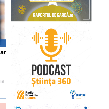
tar
din