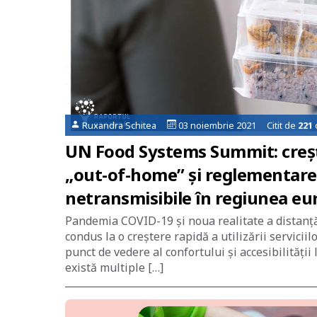
Ruxandra Schitea
03 noiembrie 2021 Citit de
221
UN Food Systems Summit: creșt
„out-of-home” și reglementarea
netransmisibile în regiunea e
Pandemia COVID-19 și noua realitate a distanțăr
condus la o creștere rapidă a utilizării servicii
punct de vedere al confortului și accesibilității
există multiple […]