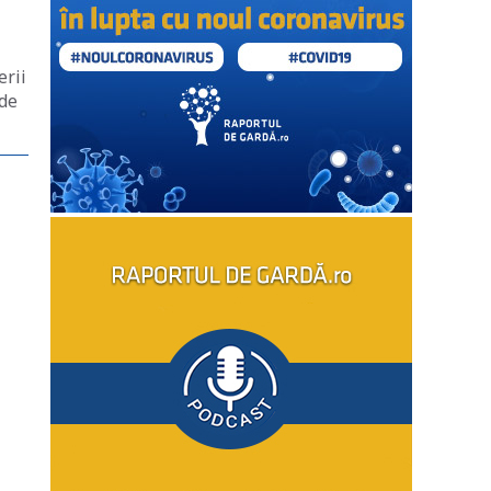
erii
 de