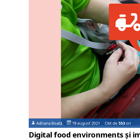
Adriana Boată
18 august 2021 Citit de
553
ori
Digital food environments și im