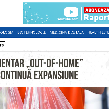
OLOGIA
BIOTEHNOLOGIE
MEDICINA DIGITALĂ
HEALTH LIT
TS