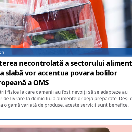
ori
erea necontrolată a sectorului alimen
 slabă vor accentua povara bolilor
uropeană a OMS
ii fizice la care oamenii au fost nevoiți să se adapteze au
lor de livrare la domiciliu a alimentelor deja preparate. Deși 
 la o gamă variată de produse, aceste servicii sunt benefice,