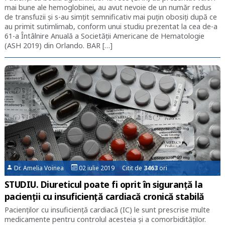
mai bune ale hemoglobinei, au avut nevoie de un număr redus
de transfuzii şi s-au simţit semnificativ mai puţin obosiţi după ce
au primit sutimlimab, conform unui studiu prezentat la cea de-a
61-a Întâlnire Anuală a Societăţii Americane de Hematologie
(ASH 2019) din Orlando. BAR […]
Dr. Amelia Voinea
02 iulie 2019 Citit de
3463
ori
STUDIU. Diureticul poate fi oprit în siguranță la
pacienții cu insuficiență cardiacă cronică stabilă
Pacienților cu insuficiență cardiacă (IC) le sunt prescrise multe
medicamente pentru controlul acesteia și a comorbidităților.