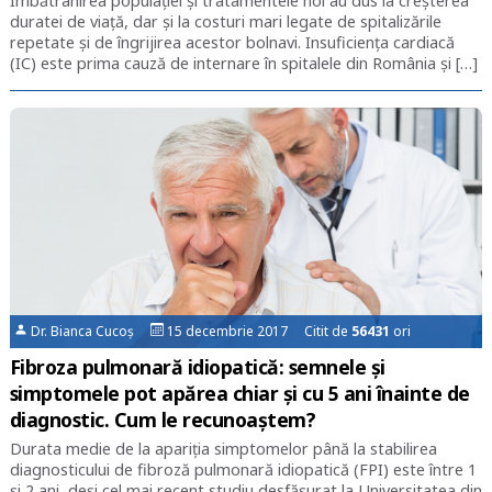
Îmbătrânirea populației și tratamentele noi au dus la creșterea
duratei de viață, dar și la costuri mari legate de spitalizările
repetate și de îngrijirea acestor bolnavi. Insuficiența cardiacă
(IC) este prima cauză de internare în spitalele din România și […]
Dr. Bianca Cucoș
15 decembrie 2017 Citit de
56431
ori
Fibroza pulmonară idiopatică: semnele și
simptomele pot apărea chiar și cu 5 ani înainte de
diagnostic. Cum le recunoaștem?
Durata medie de la apariția simptomelor până la stabilirea
diagnosticului de fibroză pulmonară idiopatică (FPI) este între 1
și 2 ani, deși cel mai recent studiu desfășurat la Universitatea din