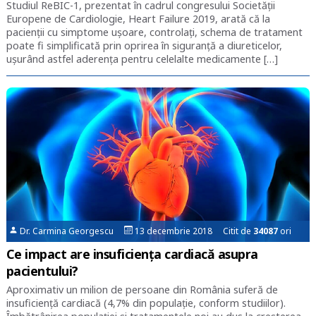
Studiul ReBIC-1, prezentat în cadrul congresului Societății
Europene de Cardiologie, Heart Failure 2019, arată că la
pacienții cu simptome ușoare, controlați, schema de tratament
poate fi simplificată prin oprirea în siguranță a diureticelor,
ușurând astfel aderența pentru celelalte medicamente […]
Dr. Carmina Georgescu
13 decembrie 2018 Citit de
34087
ori
Ce impact are insuficiența cardiacă asupra
pacientului?
Aproximativ un milion de persoane din România suferă de
insuficiență cardiacă (4,7% din populație, conform studiilor).