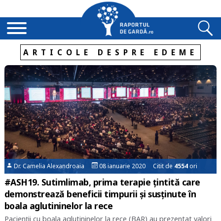
ARTICOLE DESPRE EDEME
Dr. Camelia Alexandroaia
08 ianuarie 2020 Citit de
4554
ori
#ASH19. Sutimlimab, prima terapie țintită care
demonstrează beneficii timpurii și susținute în
boala aglutininelor la rece
Pacienţii cu boala aglutininelor la rece (BAR) au prezentat valori