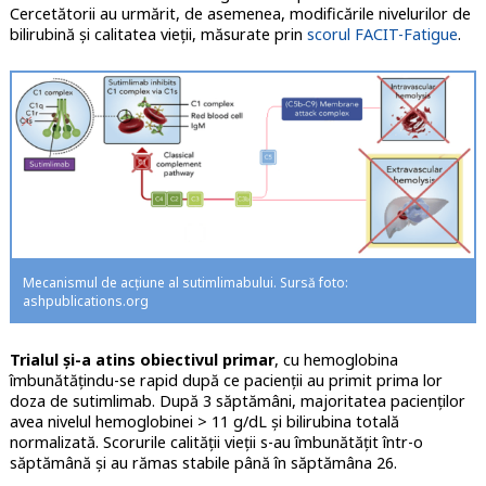
Cercetătorii au urmărit, de asemenea, modificările nivelurilor de
bilirubină şi calitatea vieţii, măsurate prin
scorul FACIT-Fatigue
.
Mecanismul de acţiune al sutimlimabului. Sursă foto:
ashpublications.org
Trialul şi-a atins obiectivul primar
, cu hemoglobina
îmbunătăţindu-se rapid după ce pacienţii au primit prima lor
doza de sutimlimab. După 3 săptămâni, majoritatea pacienţilor
avea nivelul hemoglobinei > 11 g/dL şi bilirubina totală
normalizată. Scorurile calităţii vieţii s-au îmbunătăţit într-o
săptămână şi au rămas stabile până în săptămâna 26.