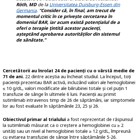
Röth, MD
de la
Universitatea Duisburg-Essen din
Germania
.
“Consider că, în final, am trecut de
momentul critic în ce priveşte cercetarea în
domeniul BAR, iar acum există potenţialul de a
oferi o terapie ţintită acestor pacienţi,
aşteptând aprobarea autorităţilor din sistemul
de sănătate.”
Cercetătorii au înrolat 24 de pacienţi cu o vârstă medie de
71 de ani.
22 dintre aceştia au încheiat studiul. La început, toţi
pacienţii prezentau BAR activă, incluzând valori ale hemoglobinei
≤ 10 g/dL, valori modificate ale bilirubinei totale şi cel puţin 1
transfuzie de sânge în ultimele 6 luni. Pacienţii au primit
sutimlimab intravenos timp de 26 de săptămâni, iar simptomele
lor au fost evaluate în săptămânile 23, 25 şi 26.
Obiectivul primar al trialului
a fost reprezentat de răspunsul
la sutimlimab măsurat ca o creştere a hemoglobinei cu ≥ 2
unităţi sau un nivel al hemoglobinei totale ≥ 12 g/dL, împreună
cu evitarea transfuziei de sânge între săptămânile 5-26.