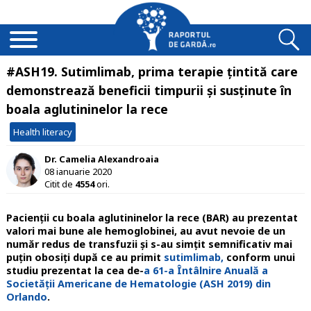
#ASH19. Sutimlimab, prima terapie țintită care
demonstrează beneficii timpurii și susținute în
boala aglutininelor la rece
Health literacy
Dr. Camelia Alexandroaia
08 ianuarie 2020
Citit de
4554
ori.
Pacienţii cu boala aglutininelor la rece (BAR) au prezentat
valori mai bune ale hemoglobinei, au avut nevoie de un
număr redus de transfuzii şi s-au simţit semnificativ mai
puţin obosiţi după ce au primit
sutimlimab,
conform unui
studiu prezentat la cea de-
a 61-a Întâlnire Anuală a
Societăţii Americane de Hematologie (ASH 2019) din
Orlando
.