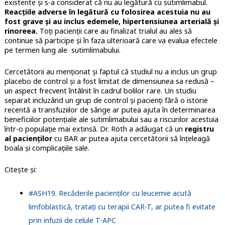
existente şi s-a considerat că nu au legătură cu sutimlimabul.
Reacţiile adverse în legătură cu folosirea acestuia nu au
fost grave și au inclus edemele, hipertensiunea arterială şi
rinoreea.
Toţi pacienţii care au finalizat trialul au ales să
continue să participe şi în faza ulterioară care va evalua efectele
pe termen lung ale sutimlimabului.
Cercetătorii au menţionat şi faptul că studiul nu a inclus un grup
placebo de control şi a fost limitat de dimensiunea sa redusă –
un aspect frecvent întâlnit în cadrul bolilor rare. Un studiu
separat incluzând un grup de control şi pacienţi fără o istorie
recentă a transfuziilor de sânge ar putea ajuta în determinarea
beneficiilor potenţiale ale sutimlimabului sau a riscurilor acestuia
într-o populaţie mai extinsă. Dr. Röth a adăugat că un
registru
al pacienţilor
cu BAR ar putea ajuta cercetătorii să înţeleagă
boala şi complicaţiile sale.
Citeşte şi:
#ASH19. Recăderile pacienților cu leucemie acută
limfoblastică, tratați cu terapii CAR-T, ar putea fi evitate
prin infuzii de celule T-APC