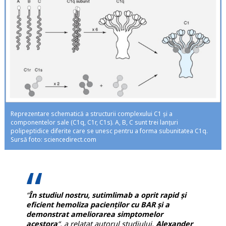
Reprezentare schematică a structurii complexului C1 şi a
componentelor sale (C1q, C1r, C1s). A, B, C sunt trei lanţuri
polipeptidice diferite care se unesc pentru a forma subunitatea C1q.
Sursă foto: sciencedirect.com
“
În studiul nostru, sutimlimab a oprit rapid şi
eficient hemoliza pacienţilor cu BAR
şi a
demonstrat ameliorarea simptomelor
acestora
“, a relatat autorul studiului,
Alexander