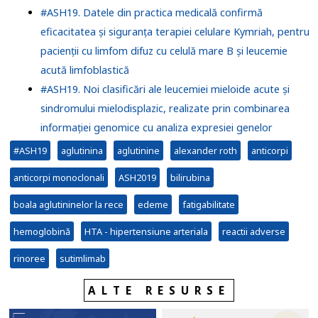
#ASH19. Datele din practica medicală confirmă
eficacitatea și siguranța terapiei celulare Kymriah, pentru
pacienții cu limfom difuz cu celulă mare B și leucemie
acută limfoblastică
#ASH19. Noi clasificări ale leucemiei mieloide acute și
sindromului mielodisplazic, realizate prin combinarea
informației genomice cu analiza expresiei genelor
#ASH19
aglutinina
aglutinine
alexander roth
anticorpi
anticorpi monoclonali
ASH2019
bilirubina
boala aglutininelor la rece
edeme
fatigabilitate
hemoglobină
HTA - hipertensiune arteriala
reactii adverse
rinoree
sutimlimab
ALTE RESURSE