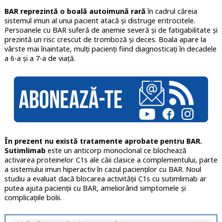
BAR reprezintă o boală autoimună rară
în cadrul căreia
sistemul imun al unui pacient atacă şi distruge eritrocitele.
Persoanele cu BAR suferă de anemie severă şi de fatigabilitate şi
prezintă un risc crescut de tromboză şi deces. Boala apare la
vârste mai înaintate, mulţi pacienţi fiind diagnosticaţi în decadele
a 6-a şi a 7-a de viaţă.
În prezent nu există tratamente aprobate pentru BAR.
Sutimlimab
este un anticorp monoclonal ce blochează
activarea proteinelor C1s ale căii clasice a complementului, parte
a sistemului imun hiperactiv în cazul pacienţilor cu BAR. Noul
studiu a evaluat dacă blocarea activităţii C1s cu sutimlimab ar
putea ajuta pacienţii cu BAR, ameliorând simptomele şi
complicaţiile bolii.