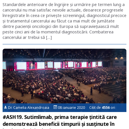
Standardele anterioare de îngrijire și urmărire pe termen lung a
cancerului nu mai satisfac nevoile actuale, deoarece progresele
înregistrate în ceea ce privește screeningul, diagnosticul precoce
și tratamentul cancerului au făcut ca mai mult de jumătate
dintre pacienții oncologici din Europa să supraviețuiască mult
peste cinci ani de la momentul diagnosticării. Combaterea
cancerului ar trebui să […]
Dr. Camelia Alexandroaia
08 ianuarie 2020 Citit de
4556
ori
#ASH19. Sutimlimab, prima terapie țintită care
demonstrează beneficii timpurii și susținute în