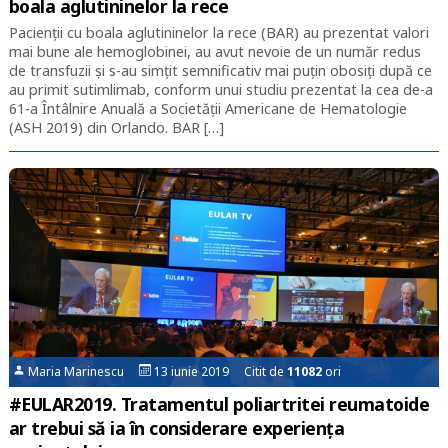
boala aglutininelor la rece
Pacienţii cu boala aglutininelor la rece (BAR) au prezentat valori
mai bune ale hemoglobinei, au avut nevoie de un număr redus
de transfuzii şi s-au simţit semnificativ mai puţin obosiţi după ce
au primit sutimlimab, conform unui studiu prezentat la cea de-a
61-a Întâlnire Anuală a Societăţii Americane de Hematologie
(ASH 2019) din Orlando. BAR […]
Maria Marinescu
13 iunie 2019 Citit de
11082
ori
#EULAR2019. Tratamentul poliartritei reumatoide
ar trebui să ia în considerare experiența