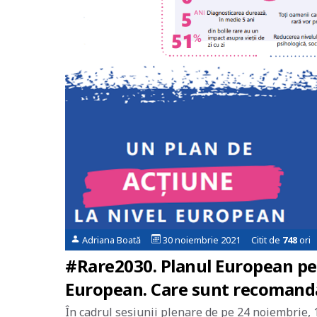
Adriana Boată
30 noiembrie 2021 Citit de
748
ori
#Rare2030. Planul European pen
European. Care sunt recomandă
În cadrul sesiunii plenare de pe 24 noiembrie