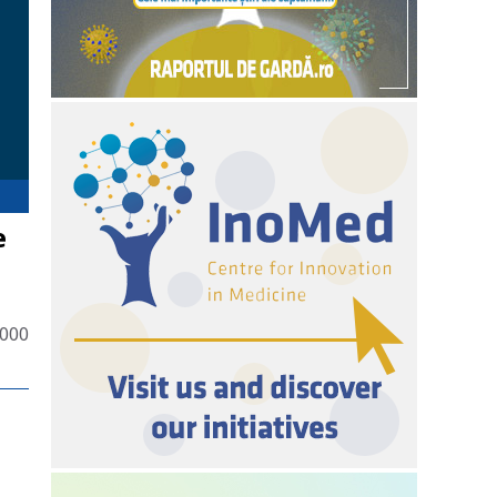
e
6000