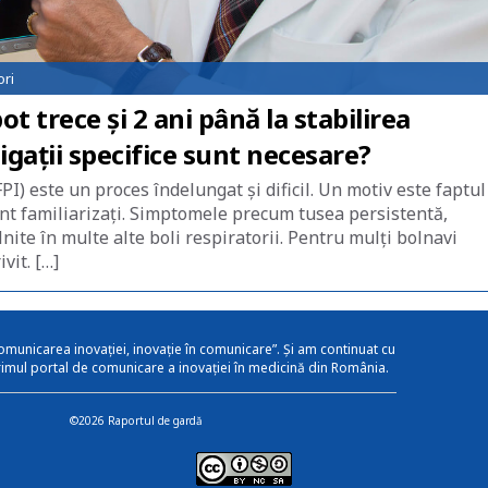
ori
t trece și 2 ani până la stabilirea
igații specifice sunt necesare?
I) este un proces îndelungat și dificil. Un motiv este faptul
unt familiarizați. Simptomele precum tusea persistentă,
nite în multe alte boli respiratorii. Pentru mulți bolnavi
vit. […]
omunicarea inovației, inovație în comunicare”. Și am continuat cu
rimul portal de comunicare a inovației în medicină din România.
©2026 Raportul de gardă