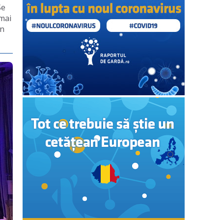
Se
(mai
în