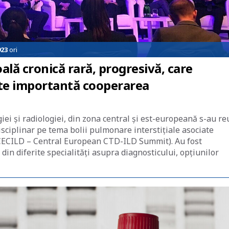
923
ori
ală cronică rară, progresivă, care
ste importantă cooperarea
i și radiologiei, din zona central și est-europeană s-au re
sciplinar pe tema bolii pulmonare interstițiale asociate
v (CECILD – Central European CTD-ILD Summit). Au fost
din diferite specialități asupra diagnosticului, opțiunilor