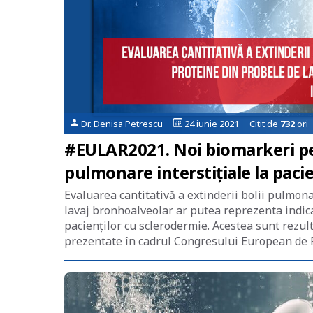
Dr. Denisa Petrescu
24 iunie 2021 Citit de
732
ori
#EULAR2021. Noi biomarkeri pen
pulmonare interstițiale la pacie
Evaluarea cantitativă a extinderii bolii pulmona
lavaj bronhoalveolar ar putea reprezenta indica
pacienților cu sclerodermie. Acestea sunt rezult
prezentate în cadrul Congresului European de 