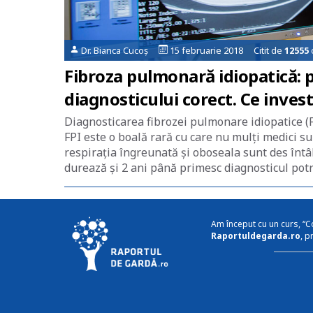
Dr. Bianca Cucoș
15 februarie 2018 Citit de
12555
Fibroza pulmonară idiopatică: po
diagnosticului corect. Ce invest
Diagnosticarea fibrozei pulmonare idiopatice (FP
FPI este o boală rară cu care nu mulți medici s
respirația îngreunată și oboseala sunt des întâl
durează și 2 ani până primesc diagnosticul potri
Am început cu un curs, “C
Raportuldegarda.ro
, p