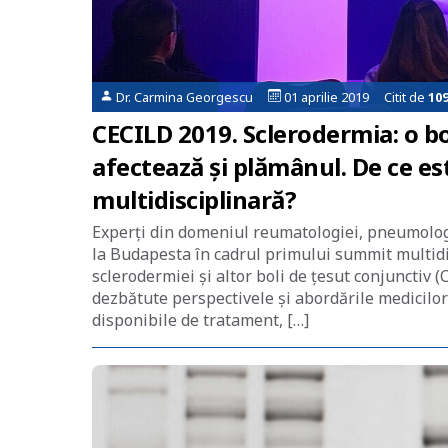
Dr. Carmina Georgescu
01 aprilie 2019 Citit de
10
CECILD 2019. Sclerodermia: o bo
afectează și plămânul. De ce e
multidisciplinară?
Experți din domeniul reumatologiei, pneumologie
la Budapesta în cadrul primului summit multidi
sclerodermiei și altor boli de țesut conjuncti
dezbătute perspectivele și abordările medicilor 
disponibile de tratament, […]