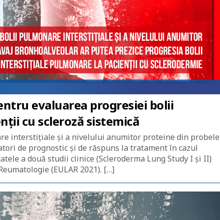
tru evaluarea progresiei bolii
nții cu scleroză sistemică
re interstițiale și a nivelului anumitor proteine din probele
tori de prognostic și de răspuns la tratament în cazul
atele a două studii clinice (Scleroderma Lung Study I și II)
Reumatologie (EULAR 2021). […]