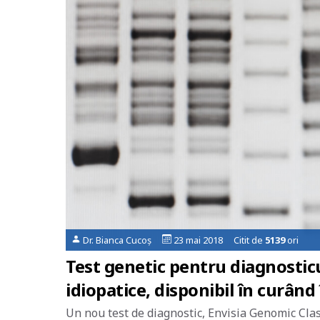
Dr. Bianca Cucoș
23 mai 2018 Citit de
5139
ori
Test genetic pentru diagnosticu
idiopatice, disponibil în curând
Un nou test de diagnostic, Envisia Genomic Class