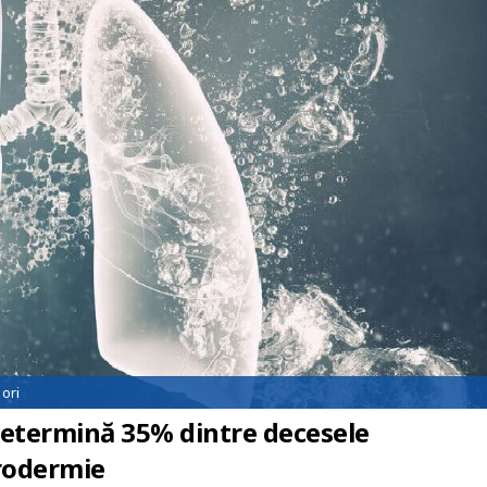
ori
determină 35% dintre decesele
erodermie