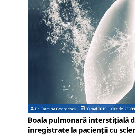
Dr. Carmina Georgescu
03 mai 2019 Citit de
23099
Boala pulmonară interstițială 
înregistrate la pacienții cu scl