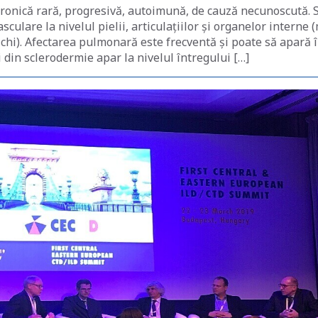
cronică rară, progresivă, autoimună, de cauză necunoscută. 
sculare la nivelul pielii, articulațiilor și organelor interne 
nichi). Afectarea pulmonară este frecventă și poate să apară 
i din sclerodermie apar la nivelul întregului […]