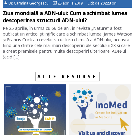
Dr. Carmina Georgescu
25 aprilie 2019 Citit de
20223
ori
Ziua mondială a ADN-ului: Cum a schimbat lumea
descoperirea structurii ADN-ului?
Pe 25 aprilie, în urmă cu 66 de ani, în revista „Nature” a fost
publicat un articol științific care a schimbat lumea. James Watson
și Francis Crick au revelat structura chimică a ADN-ului, aceasta
fiind una dintre cele mai mari descoperiri ale secolului XX și care
a creat premisele pentru multe descoperiri ulterioare. ADN-ul
(acid […]
ALTE RESURSE