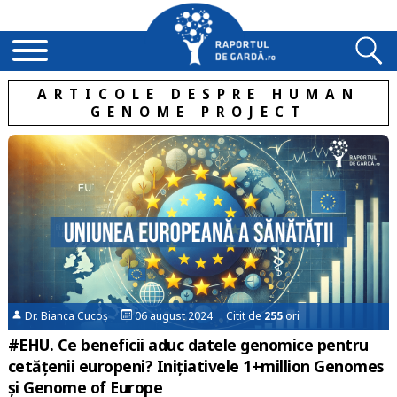
ARTICOLE DESPRE HUMAN
GENOME PROJECT
Dr. Bianca Cucoș
06 august 2024 Citit de
255
ori
#EHU. Ce beneficii aduc datele genomice pentru
cetățenii europeni? Inițiativele 1+million Genomes
și Genome of Europe