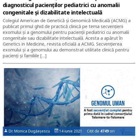
diagnosticul pacienților pediatrici cu anomalii
congenitale și dizabilitate intelectuală
Colegiul American de Genetică și Genomică Medicală (ACMG) a
publicat primul ghid de practică clinică pe tema secvențierii
exomului și a genomului pentru pacienții pediatrici cu anomalii
congenitale sau dizabilitate intelectuală. Acesta a apărut în
Genetics in Medicine, revista oficială a ACMG. Secvențierea
exomului și a genomului au demonstrat utilitate clinică pentru
pacienți și familiile […]
Dr. Monica Dugăeșescu
14 iunie 2021 Citit de
4749
ori