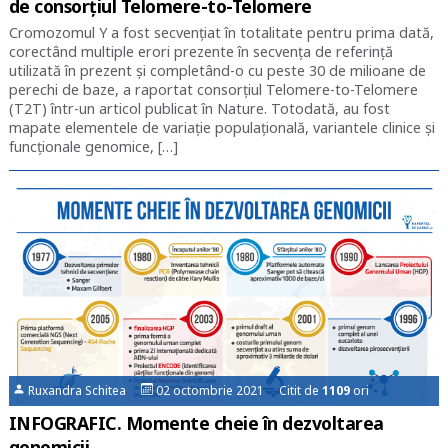
de consorţiul Telomere-to-Telomere
Cromozomul Y a fost secvențiat în totalitate pentru prima dată,
corectând multiple erori prezente în secvenţa de referinţă
utilizată în prezent şi completând-o cu peste 30 de milioane de
perechi de baze, a raportat consorţiul Telomere-to-Telomere
(T2T) într-un articol publicat în Nature. Totodată, au fost
mapate elementele de variaţie populaţională, variantele clinice şi
funcţionale genomice, […]
Ruxandra Schitea
02 octombrie 2021 Citit de
1109
ori
INFOGRAFIC. Momente cheie în dezvoltarea
genomicii