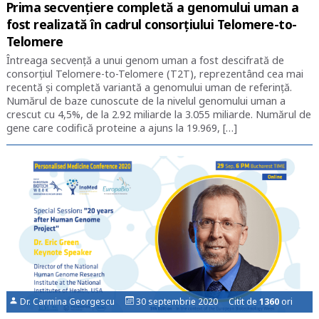
Prima secvențiere completă a genomului uman a
fost realizată în cadrul consorțiului Telomere-to-
Telomere
Întreaga secvenţă a unui genom uman a fost descifrată de
consorţiul Telomere-to-Telomere (T2T), reprezentând cea mai
recentă şi completă variantă a genomului uman de referinţă.
Numărul de baze cunoscute de la nivelul genomului uman a
crescut cu 4,5%, de la 2.92 miliarde la 3.055 miliarde. Numărul de
gene care codifică proteine a ajuns la 19.969, […]
Dr. Carmina Georgescu
30 septembrie 2020 Citit de
1360
ori