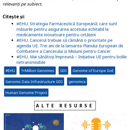
relevanți pe subiect.
Citește și:
#EHU. Strategia Farmaceutică Europeană: care sunt
măsurile pentru asigurarea accesului echitabil la
medicamente inovatoare pentru cetățeni
#EHU. Cancerul trebuie să rămână o prioritate pe
agenda UE. Trei ani de la lansarea Planului European de
Combatere a Cancerului și Misiunii pentru Cancer
#EHU. Mai sănătoși împreună – Inițiativa UE pentru bolile
netransmisibile
#EHU
1+Million Genomes
GDI
Genome of Europe GoE
Genomic Data Infrastructure GDI
genomica
Human Genome Project
ALTE RESURSE