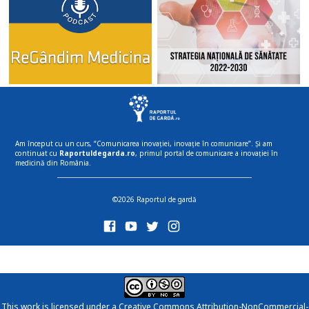
Am început cu un curs, “Comunicarea inovației, inovație în comunicare”. Și am
continuat cu
Raportuldegarda.ro
, primul portal de comunicare a inovației în
medicină din România.
©2026 Raportul de gardă
This work is licensed under a
Creative Commons Attribution-NonCommercial-