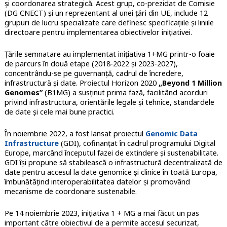
și coordonarea strategică. Acest grup, co-prezidat de Comisie
(DG CNECT) și un reprezentant al unei țări din UE, include 12
grupuri de lucru specializate care definesc specificațiile și liniile
directoare pentru implementarea obiectivelor inițiativei.
Țările semnatare au implementat inițiativa 1+MG printr-o foaie
de parcurs în două etape (2018-2022 și 2023-2027),
concentrându-se pe guvernanță, cadrul de încredere,
infrastructură și date. Proiectul Horizon 2020
„Beyond 1 Million
Genomes”
(B1MG) a susținut prima fază, facilitând acorduri
privind infrastructura, orientările legale și tehnice, standardele
de date și cele mai bune practici.
În noiembrie 2022, a fost lansat proiectul
Genomic Data
Infrastructure
(GDI), cofinanțat în cadrul programului Digital
Europe, marcând începutul fazei de extindere și sustenabilitate.
GDI își propune să stabilească o infrastructură decentralizată de
date pentru accesul la date genomice și clinice în toată Europa,
îmbunătățind interoperabilitatea datelor și promovând
mecanisme de coordonare sustenabile.
Pe 14 noiembrie 2023, inițiativa 1 + MG a mai făcut un pas
important către obiectivul de a permite accesul securizat,