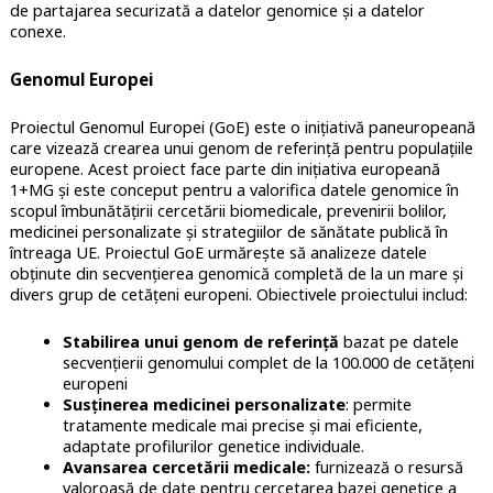
de partajarea securizată a datelor genomice și a datelor
conexe.
Genomul Europei
Proiectul Genomul Europei (GoE) este o inițiativă paneuropeană
care vizează crearea unui genom de referință pentru populațiile
europene. Acest proiect face parte din inițiativa europeană
1+MG și este conceput pentru a valorifica datele genomice în
scopul îmbunătățirii cercetării biomedicale, prevenirii bolilor,
medicinei personalizate și strategiilor de sănătate publică în
întreaga UE. Proiectul GoE urmărește să analizeze datele
obținute din secvențierea genomică completă de la un mare și
divers grup de cetățeni europeni. Obiectivele proiectului includ:
Stabilirea unui genom de referință
bazat pe datele
secvențierii genomului complet de la 100.000 de cetățeni
europeni
Susținerea medicinei personalizate
: permite
tratamente medicale mai precise și mai eficiente,
adaptate profilurilor genetice individuale.
Avansarea cercetării medicale:
furnizează o resursă
valoroasă de date pentru cercetarea bazei genetice a