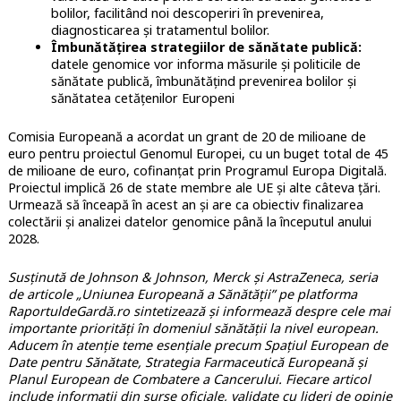
bolilor, facilitând noi descoperiri în prevenirea,
diagnosticarea și tratamentul bolilor.
Îmbunătățirea strategiilor de sănătate publică:
datele genomice vor informa măsurile și politicile de
sănătate publică, îmbunătățind prevenirea bolilor și
sănătatea cetățenilor Europeni
Comisia Europeană a acordat un grant de 20 de milioane de
euro pentru proiectul Genomul Europei, cu un buget total de 45
de milioane de euro, cofinanțat prin Programul Europa Digitală.
Proiectul implică 26 de state membre ale UE și alte câteva țări.
Urmează să înceapă în acest an și are ca obiectiv finalizarea
colectării și analizei datelor genomice până la începutul anului
2028.
Susținută de Johnson & Johnson, Merck și AstraZeneca, seria
de articole „Uniunea Europeană a Sănătății” pe platforma
RaportuldeGardă.ro sintetizează și informează despre cele mai
importante priorități în domeniul sănătății la nivel european.
Aducem în atenție teme esențiale precum Spațiul European de
Date pentru Sănătate, Strategia Farmaceutică Europeană și
Planul European de Combatere a Cancerului. Fiecare articol
include informații din surse oficiale, validate cu lideri de opinie