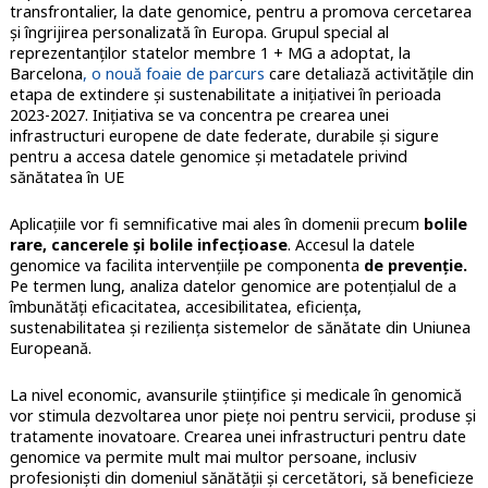
transfrontalier, la date genomice, pentru a promova cercetarea
și îngrijirea personalizată în Europa. Grupul special al
reprezentanților statelor membre 1 + MG a adoptat, la
Barcelona
, o nouă foaie de parcurs
care detaliază activitățile din
etapa de extindere și sustenabilitate a inițiativei în perioada
2023-2027. Inițiativa se va concentra pe crearea unei
infrastructuri europene de date federate, durabile și sigure
pentru a accesa datele genomice și metadatele privind
sănătatea în UE
Aplicațiile vor fi semnificative mai ales în domenii precum
bolile
rare, cancerele și bolile infecțioase
. Accesul la datele
genomice va facilita intervențiile pe componenta
de prevenție.
Pe termen lung, analiza datelor genomice are potențialul de a
îmbunătăți eficacitatea, accesibilitatea, eficiența,
sustenabilitatea și reziliența sistemelor de sănătate din Uniunea
Europeană.
La nivel economic, avansurile științifice și medicale în genomică
vor stimula dezvoltarea unor piețe noi pentru servicii, produse și
tratamente inovatoare. Crearea unei infrastructuri pentru date
genomice va permite mult mai multor persoane, inclusiv
profesioniști din domeniul sănătății și cercetători, să beneficieze