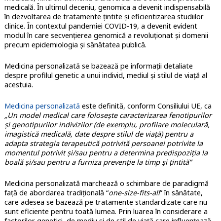
medicală. În ultimul deceniu, genomica a devenit indispensabilă
în dezvoltarea de tratamente țintite și eficientizarea studiilor
clinice. În contextul pandemiei COVID-19, a devenit evident
modul în care secvențierea genomică a revoluționat și domenii
precum epidemiologia şi sănătatea publică.
Medicina personalizată se bazează pe informații detaliate
despre profilul genetic a unui individ, mediul și stilul de viață al
acestuia.
Medicina personalizată
este definită, conform Consiliului UE, ca
„Un model medical care folosește caracterizarea fenotipurilor
și genotipurilor indivizilor (de exemplu, profilare moleculară,
imagistică medicală, date despre stilul de viață) pentru a
adapta strategia terapeutică potrivită persoanei potrivite la
momentul potrivit și/sau pentru a determina predispoziția la
boală și/sau pentru a furniza prevenție la timp și țintită”
Medicina personalizată marchează o schimbare de paradigmă
față de abordarea tradițională “
one-size-fits-all
” în sănătate,
care adesea se bazează pe tratamente standardizate care nu
sunt eficiente pentru toată lumea. Prin luarea în considerare a
factorilor genetici, de mediu și de stil de viață care influențează