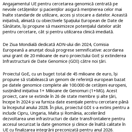
Angajamentul UE pentru cercetarea genomică centrată pe
nevoile cetățenilor și pacienților asigură menținerea celor mai
înalte standarde de utilizare, acces și stocare a datelor. Această
inițiativă, aliniată cu obiectivele Spațiului European de Date de
Sănătate, își propune să maximizeze potențialul datelor atât
pentru cercetare, cât și pentru utilizarea clinică imediată.
De Ziua Mondială dedicată ADN-ului din 2024, Comisia
Europeană a anunțat două progrese semnificative: acordarea
unui grant de 20 milioane de euro proiectului GoE și extinderea
Infrastructurii de Date Genomice (GDI) către noi țări.
Proiectul GoE, cu un buget total de 45 milioane de euro, își
propune să stabilească un genom de referință european bazat
pe datele genomice complete ale 100.000 de cetățeni europeni,
susținând inițiativa 1+ Milioane de Genomuri (1+MG). Acest
proiect, care se extinde în 26 de state membre și alte țări,
începe în 2024 și va furniza date esențiale pentru cercetare până
la începutul anului 2028. În plus, proiectul GDI s-a extins pentru a
include Cipru, Ungaria, Malta și România, accelerând
dezvoltarea unei infrastructuri de date transfrontaliere pentru
accesul securizat la date genomice și clinice de înaltă calitate în
UE cu finalizarea integrării preconizată pentru anul 2026.