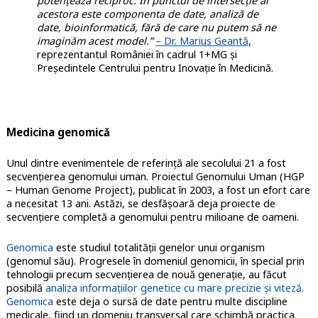
potențează reciproc. În punctul de intersecție al
acestora este componenta de date, analiză de
date, bioinformatică, fără de care nu putem să ne
imaginăm acest model.”
– Dr. Marius Geantă
,
reprezentantul României în cadrul 1+MG și
Președintele Centrului pentru Inovație în Medicină.
Medicina genomică
Unul dintre evenimentele de referință ale secolului 21 a fost
secvențierea genomului uman. Proiectul Genomului Uman (HGP
– Human Genome Project), publicat în 2003, a fost un efort care
a necesitat 13 ani. Astăzi, se desfășoară deja proiecte de
secvențiere completă a genomului pentru milioane de oameni.
Genomica
este studiul totalității genelor unui organism
(genomul său). Progresele în domeniul genomicii, în special prin
tehnologii precum secvențierea de nouă generație, au făcut
posibilă
analiza informațiilor genetice cu mare precizie și viteză.
Genomica
este deja o sursă de date pentru multe discipline
medicale, fiind un domeniu transversal care schimbă practica