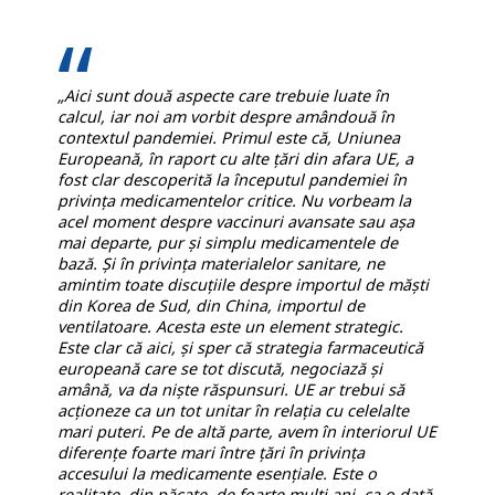
„Aici sunt două aspecte care trebuie luate în
calcul, iar noi am vorbit despre amândouă în
contextul pandemiei. Primul este că, Uniunea
Europeană, în raport cu alte țări din afara UE, a
fost clar descoperită la începutul pandemiei în
privința medicamentelor critice. Nu vorbeam la
acel moment despre vaccinuri avansate sau așa
mai departe, pur și simplu medicamentele de
bază. Și în privința materialelor sanitare, ne
amintim toate discuțiile despre importul de măști
din Korea de Sud, din China, importul de
ventilatoare. Acesta este un element strategic.
Este clar că aici, și sper că strategia farmaceutică
europeană care se tot discută, negociază și
amână, va da niște răspunsuri. UE ar trebui să
acționeze ca un tot unitar în relația cu celelalte
mari puteri. Pe de altă parte, avem în interiorul UE
diferențe foarte mari între țări în privința
accesului la medicamente esențiale. Este o
realitate, din păcate, de foarte mulți ani, ca o dată