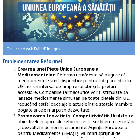
Generated with DALL·E Images
Implementarea Reformei
Crearea unei Piețe Unice Europene a
Medicamentelor:
Reforma urmărește să asigure că
medicamentele sunt disponibile pentru toți pacienții din
UE într-un interval de timp rezonabil și la prețuri
accesibile. Companiile farmaceutice vor fi stimulate să
lanseze medicamente simultan pe toate piețele din UE,
reducând astfel decalajele actuale între statele membre
bogate și cele mai puțin dezvoltate.
Promovarea Inovației și Competitivității:
Unul dintre
obiectivele majore ale reformei este susținerea cercetării
și dezvoltării de noi medicamente. Agenția Europeană
pentru Medicamente (EMA) își va întări sprijinul de