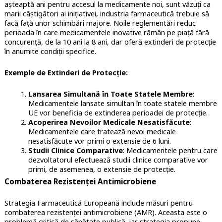
așteaptă ani pentru accesul la medicamente noi, sunt văzuți ca
marii câștigători ai inițiativei, industria farmaceutică trebuie să
facă față unor schimbări majore. Noile reglementări reduc
perioada în care medicamentele inovative rămân pe piață fără
concurență, de la 10 ani la 8 ani, dar oferă extinderi de protecție
în anumite condiții specifice.
Exemple de Extinderi de Protecție:
Lansarea Simultană în Toate Statele Membre
:
Medicamentele lansate simultan în toate statele membre
UE vor beneficia de extinderea perioadei de protecție.
Acoperirea Nevoilor Medicale Nesatisfăcute
:
Medicamentele care tratează nevoi medicale
nesatisfăcute vor primi o extensie de 6 luni.
Studii Clinice Comparative
: Medicamentele pentru care
dezvoltatorul efectuează studii clinice comparative vor
primi, de asemenea, o extensie de protecție.
Combaterea Rezistenței Antimicrobiene
Strategia Farmaceutică Europeană include măsuri pentru
combaterea rezistenței antimicrobiene (AMR). Aceasta este o
problemă critică de sănătate publică, iar strategia propune