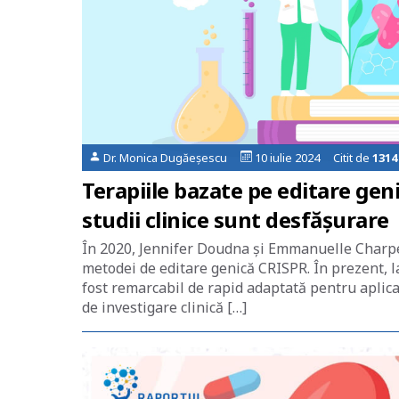
Dr. Monica Dugăeșescu
10 iulie 2024 Citit de
1314
Terapiile bazate pe editare gen
studii clinice sunt desfășurare
În 2020, Jennifer Doudna şi Emmanuelle Charpe
metodei de editare genică CRISPR. În prezent, l
fost remarcabil de rapid adaptată pentru aplicaţ
de investigare clinică […]