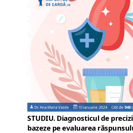
Dr. Ana Maria Vasile
10 ianuarie 2024 Citit de
948
o
STUDIU. Diagnosticul de precizie
bazeze pe evaluarea răspunsulu