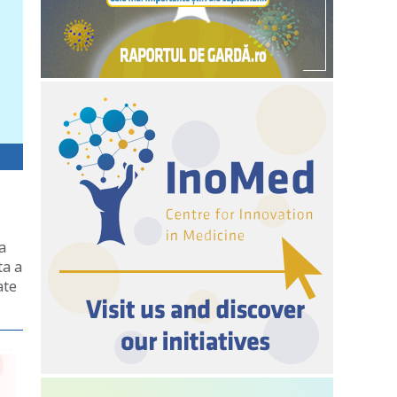
a
ta a
ate