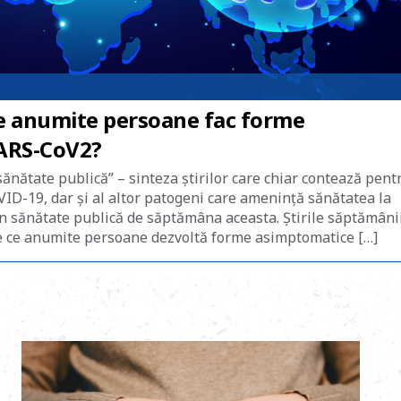
ce anumite persoane fac forme
SARS-CoV2?
sănătate publică” – sinteza știrilor care chiar contează pent
ID-19, dar și al altor patogeni care amenință sănătatea la
 în sănătate publică de săptămâna aceasta. Știrile săptămâni
 de ce anumite persoane dezvoltă forme asimptomatice […]