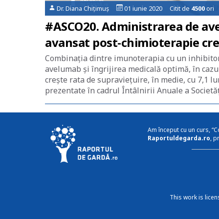
Dr. Diana Chițimuș
01 iunie 2020 Citit de
4500
ori
#ASCO20. Administrarea de ave
avansat post-chimioterapie cre
Combinația dintre imunoterapia cu un inhibitor
avelumab și îngrijirea medicală optimă, în cazu
crește rata de supraviețuire, în medie, cu 7,1 l
prezentate în cadrul Întâlnirii Anuale a Societăț
Am început cu un curs, “C
Raportuldegarda.ro
, p
This work is lice