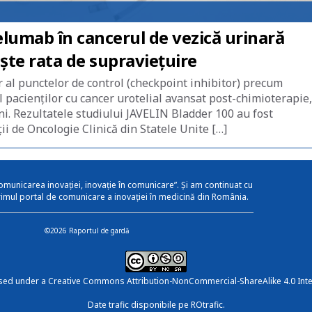
lumab în cancerul de vezică urinară
ște rata de supraviețuire
 al punctelor de control (checkpoint inhibitor) precum
l pacienților cu cancer urotelial avansat post-chimioterapie,
uni. Rezultatele studiului JAVELIN Bladder 100 au fost
ii de Oncologie Clinică din Statele Unite […]
omunicarea inovației, inovație în comunicare”. Și am continuat cu
rimul portal de comunicare a inovației în medicină din România.
©2026 Raportul de gardă
nsed under a
Creative Commons Attribution-NonCommercial-ShareAlike 4.0 Inte
Date trafic disponibile pe ROtrafic.