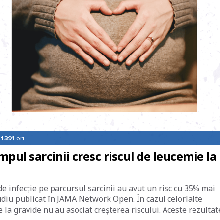
e
1391
ori
pul sarcinii cresc riscul de leucemie la
 de infecţie pe parcursul sarcinii au avut un risc cu 35% mai
udiu publicat în JAMA Network Open. În cazul celorlalte
e la gravide nu au asociat creşterea riscului. Aceste rezultat