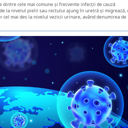
le dintre cele mai comune și frecvente infecții de cauză
e la nivelul pielii sau rectului ajung în uretră și migrează, 
ar cel mai des la nivelul vezicii urinare, având denumirea de