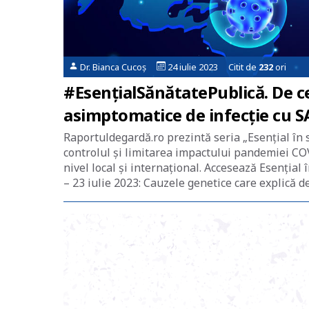
Dr. Bianca Cucoș
24 iulie 2023 Citit de
232
ori
#EsențialSănătatePublică. De 
asimptomatice de infecție cu 
Raportuldegardă.ro prezintă seria „Esențial în 
controlul și limitarea impactului pandemiei COV
nivel local și internațional. Accesează Esențial
– 23 iulie 2023: Cauzele genetice care explică