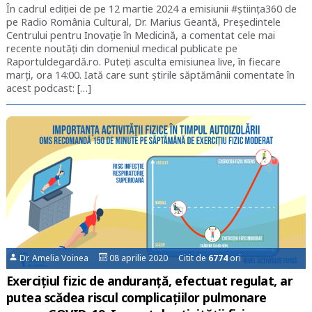
În cadrul ediției de pe 12 martie 2024 a emisiunii #știința360 de
pe Radio România Cultural, Dr. Marius Geantă, Președintele
Centrului pentru Inovație în Medicină, a comentat cele mai
recente noutăți din domeniul medical publicate pe
Raportuldegardă.ro. Puteți asculta emisiunea live, în fiecare
marți, ora 14:00. Iată care sunt știrile săptămânii comentate în
acest podcast: […]
Dr. Amelia Voinea
08 aprilie 2020 Citit de
6774
ori
Exercițiul fizic de anduranță, efectuat regulat, ar
putea scădea riscul complicațiilor pulmonare