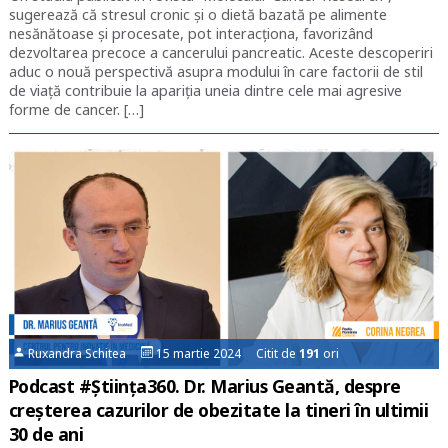
sugerează că stresul cronic și o dietă bazată pe alimente
nesănătoase și procesate, pot interacționa, favorizând
dezvoltarea precoce a cancerului pancreatic. Aceste descoperiri
aduc o nouă perspectivă asupra modului în care factorii de stil
de viață contribuie la apariția uneia dintre cele mai agresive
forme de cancer. […]
Ruxandra Schitea
15 martie 2024 Citit de
191
ori
Podcast #Știința360. Dr. Marius Geantă, despre
creșterea cazurilor de obezitate la tineri în ultimii
30 de ani