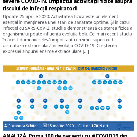
severe COVID-19. Impactul activității fizice asupra
riscului de infecții respiratorii
Update 25 aprilie 2020: Activitatea fizică este un element
esențial în menținerea unei stări de sănătate optime. Și în cazul
infecției cu SARS-CoV-2, studiile demonstrează că starea fizică a
organismului poate influența evoluția bolii. Cel mai recent studiu
în acest domeniu relevă importanța enzimei superoxid
dismutaza extracelulară în evoluția COVID-19. Creșterea
expresiei singurei enzime extracelulare […]
Ruxandra Schitea
15 martie 2020 Citit de
17019
ori
ANALIZĂ. Primii 100 de pacienți cu #COVID19 din