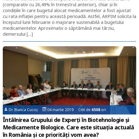
(comparativ cu 26,49% în trimestrul anterior), chiar și în
condițiile în care bugetul alocat medicamentelor a fost ajustat
cu rata inflației pentru această perioadă. Astfel, ARPIM solicita la
începutul lunii februarie o majorare sustenabilă a bugetului
medicamentelor. Aproximativ o săptămână mai târziu,
demersului […]
Dr. Bianca Cucoș
04 martie 2019 Citit de
6508
ori
Întâlnirea Grupului de Experți în Biotehnologie și
Medicamente Biologice. Care este situația actuală
în România și ce priorități vom avea?