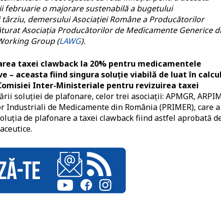
nii februarie o majorare sustenabilă a bugetului
târziu, demersului Asociației Române a Producătorilor
lăturat Asociația Producătorilor de Medicamente Generice d
Working Group (
LAWG
).
fonarea taxei clawback la 20% pentru medicamentele
 – aceasta fiind singura soluție viabilă de luat în calcul
Comisiei Inter-Ministeriale pentru revizuirea taxei
rii soluției de plafonare, celor trei asociații: APMGR, ARPIM
lor Industriali de Medicamente din România (PRIMER), care a
oluția de plafonare a taxei clawback fiind astfel aprobată d
aceutice.