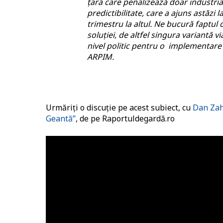
țară care penalizează doar industria
predictibilitate, care a ajuns astăzi 
trimestru la altul. Ne bucură faptul 
soluției, de altfel singura variantă vi
nivel politic pentru o implementare 
ARPIM.
Urmăriți o discuție pe acest subiect, cu
Dan Zah
Geantă”
, de pe Raportuldegardă.ro