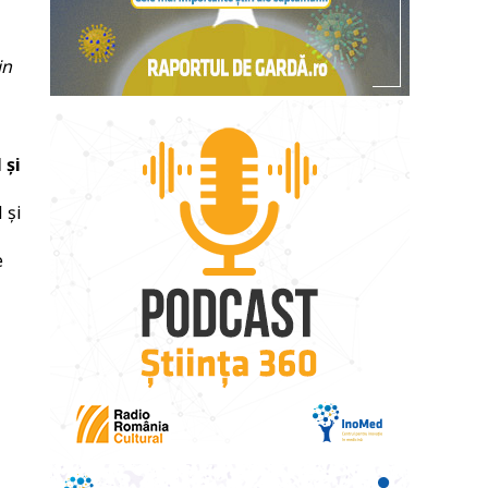
in
 și
 și
e