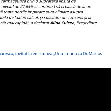
 farmaceutică prin o suprataxă lipsită de
la nivelul de 27,65% și continuă să crească de la un
că toate părțile implicate sunt aliniate asupra
abilă de luat în calcul, și solicităm un consens și la
cât mai rapidă”, a declarat
Alina Culcea
, Președinte
arescu, invitat la emisiunea „Unu-la-unu cu Dr. Marius