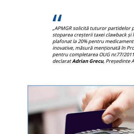
„APMGR solicită tuturor partidelor p
stoparea creşterii taxei clawback și
plafonat la 20% pentru medicament
inovative, măsură menționată în Pro
pentru completarea OUG nr.77/2011 
declarat
Adrian Grecu
, Președinte