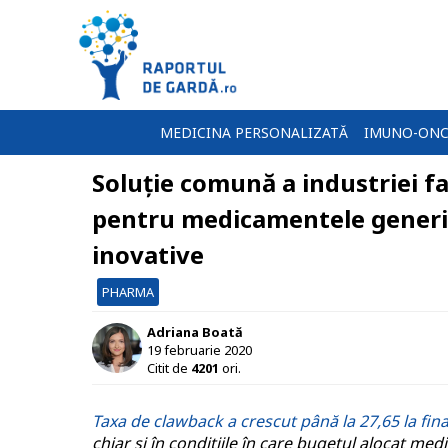
MEDICINA PERSONALIZATĂ
IMUNO-ONC
Soluție comună a industriei 
pentru medicamentele generi
inovative
PHARMA
Adriana Boată
19 februarie 2020
Citit de
4201
ori.
Taxa de clawback a crescut până la 27,65 la fina
chiar și în condițiile în care bugetul alocat med