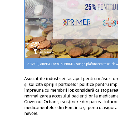
APMGR, ARPIM, LAWG și PRIMER susțin plafonarea taxei cla
Asociațiile industriei fac apel pentru măsuri urg
și solicită sprijin partidelor politice pentru im
împreună cu membrii lor, consideră că stoparea
normalizarea accesului pacienților la medicamen
Guvernul Orban și susținere din partea tuturor
medicamentelor din România și pentru asigurar
nevoie.