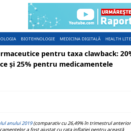
OLOGIA
BIOTEHNOLOGIE
MEDICINA DIGITALĂ
HEALTH LIT
farmaceutice pentru taxa clawback: 2
ce și 25% pentru medicamentele
lul anului 2019
(comparativ cu 26,49% în trimestrul anterior
icamentelor a fost ajustat cu rata inflației pentru această