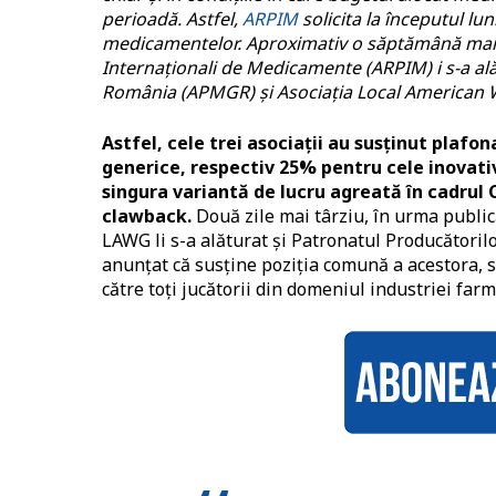
perioadă. Astfel,
ARPIM
solicita la începutul lu
medicamentelor. Aproximativ o săptămână mai 
Internaționali de Medicamente (ARPIM) i s-a a
România (APMGR) și Asociația Local American 
Astfel, cele trei asociații au susținut pla
generice, respectiv 25% pentru cele inovative
singura variantă de lucru agreată în cadrul 
clawback.
Două zile mai târziu, în urma publică
LAWG li s-a alăturat și Patronatul Producători
anunțat că susține poziția comună a acestora, s
către toți jucătorii din domeniul industriei farm