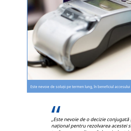
Este nevoie de soluții pe termen lung, în beneficiul accesulu
„Este nevoie de o decizie conjugată ș
național pentru rezolvarea acestei s