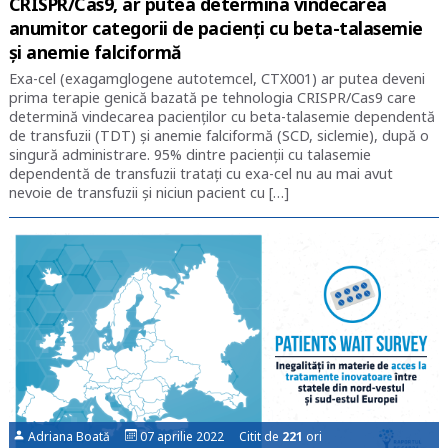
CRISPR/Cas9, ar putea determina vindecarea
anumitor categorii de pacienți cu beta-talasemie
și anemie falciformă
Exa-cel (exagamglogene autotemcel, CTX001) ar putea deveni
prima terapie genică bazată pe tehnologia CRISPR/Cas9 care
determină vindecarea pacienţilor cu beta-talasemie dependentă
de transfuzii (TDT) şi anemie falciformă (SCD, siclemie), după o
singură administrare. 95% dintre pacienţii cu talasemie
dependentă de transfuzii trataţi cu exa-cel nu au mai avut
nevoie de transfuzii şi niciun pacient cu […]
Adriana Boată
07 aprilie 2022 Citit de
221
ori