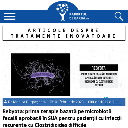
ARTICOLE DESPRE
TRATAMENTE INOVATOARE
Dr. Monica Dugăeșescu
01 februarie 2023 Citit de
1099
ori
Rebyota: prima terapie bazată pe microbiotă
fecală aprobată în SUA pentru pacienţii cu infecţii
recurente cu Clostridioides difficile