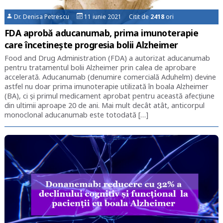
Dr. Denisa Petrescu
11 iunie 2021 Citit de
2418
ori
FDA aprobă aducanumab, prima imunoterapie
care încetinește progresia bolii Alzheimer
Food and Drug Administration (FDA) a autorizat aducanumab
pentru tratamentul bolii Alzheimer prin calea de aprobare
accelerată. Aducanumab (denumire comercială Aduhelm) devine
astfel nu doar prima imunoterapie utilizată în boala Alzheimer
(BA), ci și primul medicament aprobat pentru această afecțiune
din ultimii aproape 20 de ani. Mai mult decât atât, anticorpul
monoclonal aducanumab este totodată […]