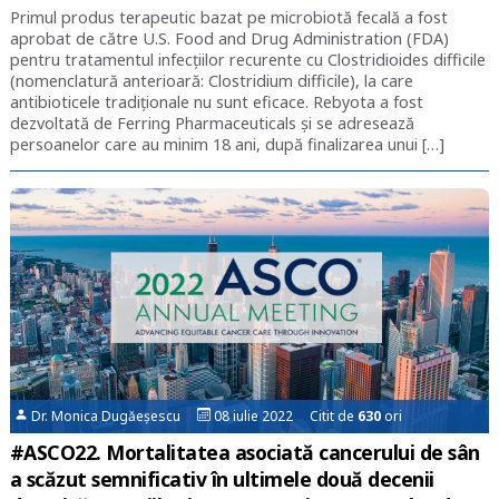
Primul produs terapeutic bazat pe microbiotă fecală a fost
aprobat de către U.S. Food and Drug Administration (FDA)
pentru tratamentul infecţiilor recurente cu Clostridioides difficile
(nomenclatură anterioară: Clostridium difficile), la care
antibioticele tradiţionale nu sunt eficace. Rebyota a fost
dezvoltată de Ferring Pharmaceuticals şi se adresează
persoanelor care au minim 18 ani, după finalizarea unui […]
Dr. Monica Dugăeșescu
08 iulie 2022 Citit de
630
ori
#ASCO22. Mortalitatea asociată cancerului de sân
a scăzut semnificativ în ultimele două decenii