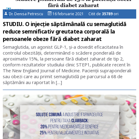
Dr. Denisa Petrescu
16 februarie 2021 Citit de
35789
ori
STUDIU. O injecție săptămânală cu semaglutidă
reduce semnificativ greutatea corporală la
persoanele obeze fără diabet zaharat
Semaglutida, un agonist GLP-1, și-a dovedit eficacitatea în
controlul obezității, determinând o scădere ponderală de
aproximativ 15%, la persoane fără diabet zaharat de tip 2,
conform rezultatelor studiului clinic STEP1, publicate recent în
The New England Journal of Medicine. Pacienții supraponderali
sau obezi care au primit semaglutidă pe parcursul a 68 de
săptămâni au raportat în […]