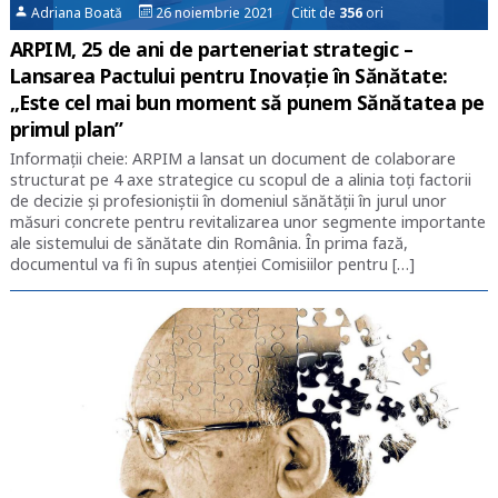
Adriana Boată
26 noiembrie 2021 Citit de
356
ori
ARPIM, 25 de ani de parteneriat strategic –
Lansarea Pactului pentru Inovație în Sănătate:
„Este cel mai bun moment să punem Sănătatea pe
primul plan”
Informații cheie: ARPIM a lansat un document de colaborare
structurat pe 4 axe strategice cu scopul de a alinia toți factorii
de decizie și profesioniștii în domeniul sănătății în jurul unor
măsuri concrete pentru revitalizarea unor segmente importante
ale sistemului de sănătate din România. În prima fază,
documentul va fi în supus atenției Comisiilor pentru […]