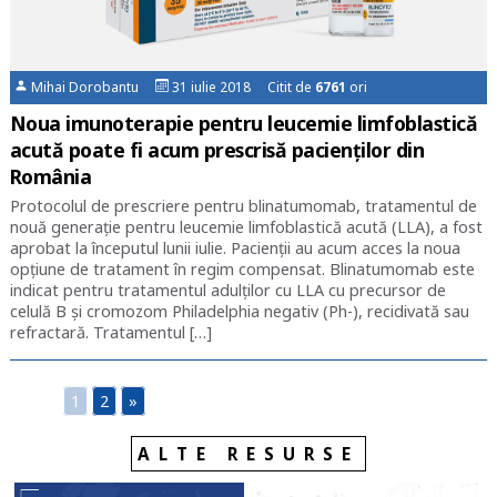
Mihai Dorobantu
31 iulie 2018 Citit de
6761
ori
Noua imunoterapie pentru leucemie limfoblastică
acută poate fi acum prescrisă pacienților din
România
Protocolul de prescriere pentru blinatumomab, tratamentul de
nouă generație pentru leucemie limfoblastică acută (LLA), a fost
aprobat la începutul lunii iulie. Pacienții au acum acces la noua
opțiune de tratament în regim compensat. Blinatumomab este
indicat pentru tratamentul adulţilor cu LLA cu precursor de
celulă B şi cromozom Philadelphia negativ (Ph-), recidivată sau
refractară. Tratamentul […]
1
2
»
ALTE RESURSE