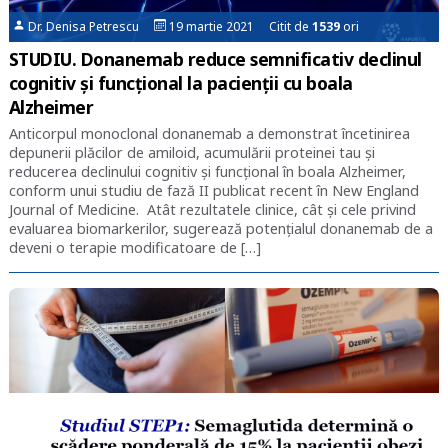
Dr. Denisa Petrescu
19 martie 2021 Citit de
1539
ori
STUDIU. Donanemab reduce semnificativ declinul
cognitiv și funcțional la pacienții cu boala
Alzheimer
Anticorpul monoclonal donanemab a demonstrat încetinirea
depunerii plăcilor de amiloid, acumulării proteinei tau și
reducerea declinului cognitiv și funcțional în boala Alzheimer,
conform unui studiu de fază II publicat recent în New England
Journal of Medicine. Atât rezultatele clinice, cât și cele privind
evaluarea biomarkerilor, sugerează potențialul donanemab de a
deveni o terapie modificatoare de […]