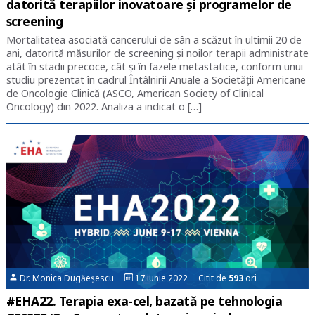
datorită terapiilor inovatoare și programelor de
screening
Mortalitatea asociată cancerului de sân a scăzut în ultimii 20 de
ani, datorită măsurilor de screening şi noilor terapii administrate
atât în stadii precoce, cât și în fazele metastatice, conform unui
studiu prezentat în cadrul Întâlnirii Anuale a Societății Americane
de Oncologie Clinică (ASCO, American Society of Clinical
Oncology) din 2022. Analiza a indicat o […]
Dr. Monica Dugăeșescu
17 iunie 2022 Citit de
593
ori
#EHA22. Terapia exa-cel, bazată pe tehnologia