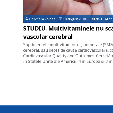
Dr. Amelia Voinea
10 august 2018 Citit de
1874
ori
STUDIU. Multivitaminele nu scad
vascular cerebral
Suplimentele multivitaminice și minerale (SMM) 
cerebral, sau deces de cauză cardiovasculară, c
Cardiovascular Quality and Outcomes. Cercetători
în Statele Unite ale Americii, 4 în Europa și 3 în