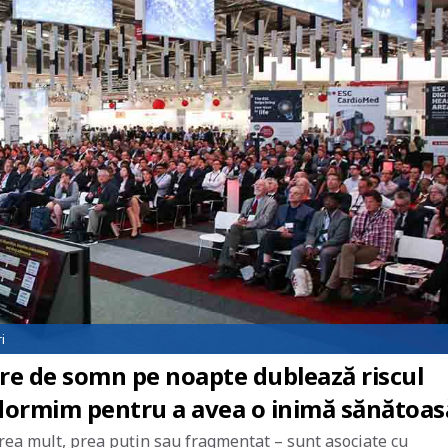
i
re de somn pe noapte dublează riscul
ă dormim pentru a avea o inimă sănătoas
ea mult, prea puțin sau fragmentat – sunt asociate cu