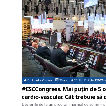
Dr. Amelia Voinea
26 august 2018 Citit de
12907
or
#ESCCongress. Mai puțin de 5 o
cardio-vascular. Cât trebuie s
Devierile de la un program normal de somn – pr