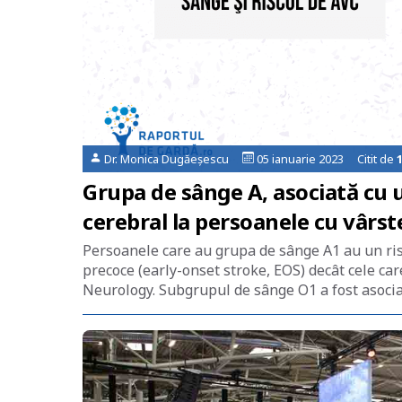
Dr. Monica Dugăeșescu
05 ianuarie 2023 Citit de
Grupa de sânge A, asociată cu u
cerebral la persoanele cu vârst
Persoanele care au grupa de sânge A1 au un risc
precoce (early-onset stroke, EOS) decât cele ca
Neurology. Subgrupul de sânge O1 a fost asociat