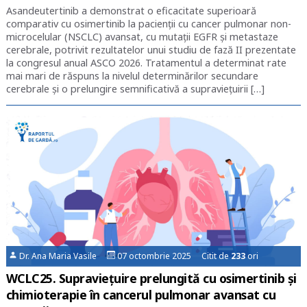
Asandeutertinib a demonstrat o eficacitate superioară
comparativ cu osimertinib la pacienții cu cancer pulmonar non-
microcelular (NSCLC) avansat, cu mutații EGFR și metastaze
cerebrale, potrivit rezultatelor unui studiu de fază II prezentate
la congresul anual ASCO 2026. Tratamentul a determinat rate
mai mari de răspuns la nivelul determinărilor secundare
cerebrale și o prelungire semnificativă a supraviețuirii […]
Dr. Ana Maria Vasile
07 octombrie 2025 Citit de
233
ori
WCLC25. Supraviețuire prelungită cu osimertinib și
chimioterapie în cancerul pulmonar avansat cu