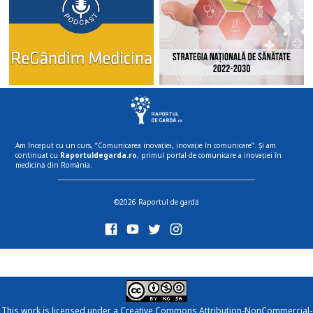
Am început cu un curs, “Comunicarea inovației, inovație în comunicare”. Și am
continuat cu
Raportuldegarda.ro
, primul portal de comunicare a inovației în
medicină din România.
©2026 Raportul de gardă
This work is licensed under a
Creative Commons Attribution-NonCommercial-