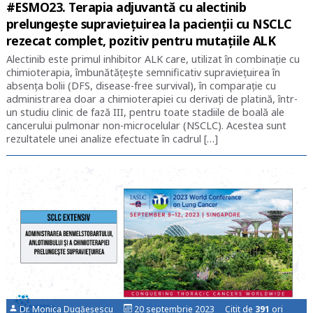
#ESMO23. Terapia adjuvantă cu alectinib
prelungeşte supravieţuirea la pacienții cu NSCLC
rezecat complet, pozitiv pentru mutațiile ALK
Alectinib este primul inhibitor ALK care, utilizat în combinație cu
chimioterapia, îmbunătățește semnificativ supraviețuirea în
absența bolii (DFS, disease-free survival), în comparație cu
administrarea doar a chimioterapiei cu derivați de platină, într-
un studiu clinic de fază III, pentru toate stadiile de boală ale
cancerului pulmonar non-microcelular (NSCLC). Acestea sunt
rezultatele unei analize efectuate în cadrul […]
Dr. Monica Dugăeșescu
20 septembrie 2023 Citit de
391
ori