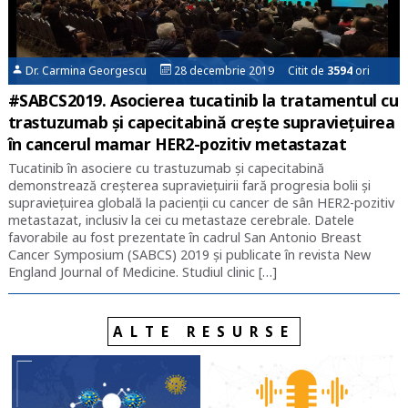
Dr. Carmina Georgescu
28 decembrie 2019 Citit de
3594
ori
#SABCS2019. Asocierea tucatinib la tratamentul cu
trastuzumab și capecitabină crește supraviețuirea
în cancerul mamar HER2-pozitiv metastazat
Tucatinib în asociere cu trastuzumab și capecitabină
demonstrează creșterea supraviețuirii fară progresia bolii și
supraviețuirea globală la pacienții cu cancer de sân HER2-pozitiv
metastazat, inclusiv la cei cu metastaze cerebrale. Datele
favorabile au fost prezentate în cadrul San Antonio Breast
Cancer Symposium (SABCS) 2019 și publicate în revista New
England Journal of Medicine. Studiul clinic […]
ALTE RESURSE