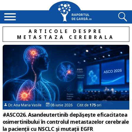
ARTICOLE DESPRE
METASTAZA CEREBRALA
Dr. Ana Maria Vasile
08 iunie 2026 Citit de
175
ori
#ASCO26. Asandeutertinib depășește eficacitatea
osimertinibului în controlul metastazelor cerebrale
la pacienții cu NSCLC și mutații EGFR