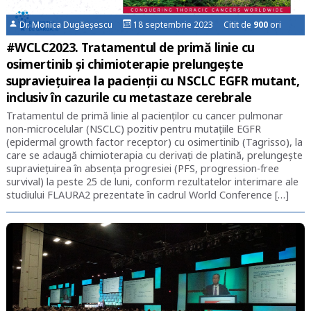
Dr. Monica Dugăeșescu
18 septembrie 2023 Citit de
900
ori
#WCLC2023. Tratamentul de primă linie cu
osimertinib și chimioterapie prelungeşte
supravieţuirea la pacienţii cu NSCLC EGFR mutant,
inclusiv în cazurile cu metastaze cerebrale
Tratamentul de primă linie al pacienţilor cu cancer pulmonar
non-microcelular (NSCLC) pozitiv pentru mutaţiile EGFR
(epidermal growth factor receptor) cu osimertinib (Tagrisso), la
care se adaugă chimioterapia cu derivaţi de platină, prelungeşte
supravieţuirea în absenţa progresiei (PFS, progression-free
survival) la peste 25 de luni, conform rezultatelor interimare ale
studiului FLAURA2 prezentate în cadrul World Conference […]