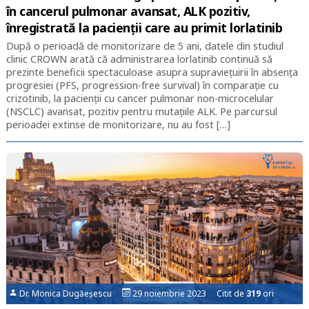
în cancerul pulmonar avansat, ALK pozitiv,
înregistrată la pacienții care au primit lorlatinib
După o perioadă de monitorizare de 5 ani, datele din studiul
clinic CROWN arată că administrarea lorlatinib continuă să
prezinte beneficii spectaculoase asupra supraviețuirii în absența
progresiei (PFS, progression-free survival) în comparație cu
crizotinib, la pacienții cu cancer pulmonar non-microcelular
(NSCLC) avansat, pozitiv pentru mutațiile ALK. Pe parcursul
perioadei extinse de monitorizare, nu au fost […]
Dr. Monica Dugăeșescu
29 noiembrie 2023 Citit de
319
ori