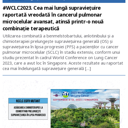
#WCLC2023. Cea mai lungă supraviețuire
raportată vreodată în cancerul pulmonar
microcelular avansat, atinsă printr-o nouă
combinație terapeutică
Utilizarea combinată a benmelstobartului, anlotinibului şi a
chimioterapiei prelungeşte supravieţuirea generală (OS) şi
supravieţuirea în lipsa progresiei (PFS) a pacienţilor cu cancer
pulmonar microcelular (SCLC) în stadiu extensiv, conform unui
studiu prezentat în cadrul World Conference on Lung Cancer
2023, care a avut loc în Singapore. Aceste rezultate au raportat
cea mai îndelungată supravieţuire generală […]