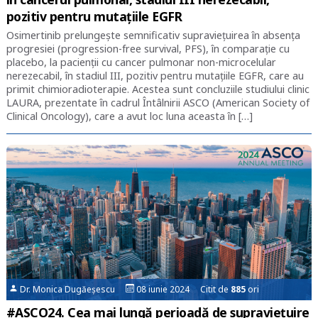
pozitiv pentru mutațiile EGFR
Osimertinib prelungește semnificativ supraviețuirea în absența
progresiei (progression-free survival, PFS), în comparație cu
placebo, la pacienții cu cancer pulmonar non-microcelular
nerezecabil, în stadiul III, pozitiv pentru mutațiile EGFR, care au
primit chimioradioterapie. Acestea sunt concluziile studiului clinic
LAURA, prezentate în cadrul Întâlnirii ASCO (American Society of
Clinical Oncology), care a avut loc luna aceasta în […]
Dr. Monica Dugăeșescu
08 iunie 2024 Citit de
885
ori
#ASCO24. Cea mai lungă perioadă de supraviețuire