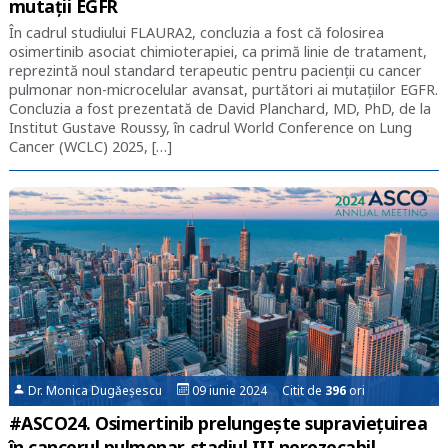
mutații EGFR
În cadrul studiului FLAURA2, concluzia a fost că folosirea
osimertinib asociat chimioterapiei, ca primă linie de tratament,
reprezintă noul standard terapeutic pentru pacienții cu cancer
pulmonar non-microcelular avansat, purtători ai mutațiilor EGFR.
Concluzia a fost prezentată de David Planchard, MD, PhD, de la
Institut Gustave Roussy, în cadrul World Conference on Lung
Cancer (WCLC) 2025, […]
Dr. Monica Dugăeșescu
09 iunie 2024 Citit de
396
ori
#ASCO24. Osimertinib prelungește supraviețuirea
în cancerul pulmonar, stadiul III nerezecabil,