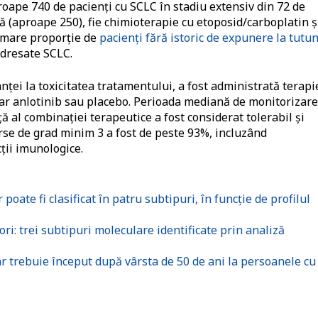
proape 740 de pacienţi cu SCLC în stadiu extensiv din 72 de
ă (aproape 250), fie chimioterapie cu etoposid/carboplatin ş
i mare proporţie de
pacienţi fără istoric de expunere la tutu
 adresate SCLC.
nţei la toxicitatea tratamentului, a fost administrată terapi
ar anlotinib sau placebo. Perioada mediană de monitorizare
nţă al combinaţiei terapeutice a fost considerat tolerabil şi
rse de grad minim 3 a fost de peste 93%, incluzând
ţii imunologice.
ate fi clasificat în patru subtipuri, în funcție de profilul
i: trei subtipuri moleculare identificate prin analiză
 trebuie început după vârsta de 50 de ani la persoanele cu