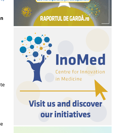
un
ste
de