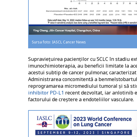
Sursa foto: IASCL Cancer News
Supravieţuirea pacienţilor cu SCLC în stadiu exte
imunochimioterapia, au beneficii limitate la ac
acestui subtip de cancer pulmonar, caracteriza
Administrarea concomitentă a benmelstobartului
reprogramarea micromediului tumoral şi să sti
inhibitor PD-L1
recent dezvoltat, iar anlotinib 
factorului de creştere a endoteliilor vasculare.