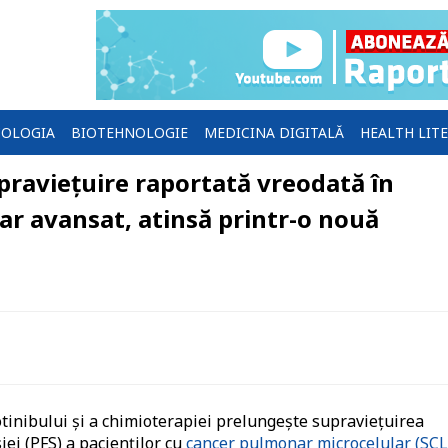
OLOGIA
BIOTEHNOLOGIE
MEDICINA DIGITALĂ
HEALTH LIT
raviețuire raportată vreodată în
r avansat, atinsă printr-o nouă
tinibului şi a chimioterapiei prelungeşte supravieţuirea
iei (PFS) a pacienţilor cu
cancer pulmonar microcelular (SCL