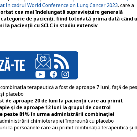
at în cadrul World Conference on Lung Cancer 2023
, care a
portat cea mai îndelungată supravieţuire generală
categorie de pacienți, fiind totodată prima dată când 
i la pacienții cu SCLC în stadiu extensiv
.
combinaţia terapeutică a fost de aproape 7 luni, faţă de pe
 şi placebo
 de aproape 20 de luni la pacienţii care au primit
pie şi de aproape 12 luni la grupul de control
de peste 81% în urma administrării combinaţiei
administrării chimioterapiei împreună cu placebo
uni la persoanele care au primit combinaţia terapeutică şi 