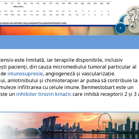
nsiv este limitată, iar terapiile disponibile, inclusiv
eşti pacienţi, din cauza micromediului tumoral particular al
t de
imunosupresie
, angiogeneză şi vascularizație.
, anlotinibului şi chimioterapiei ar putea să contribuie la
muleze infiltrarea cu celule imune. Benmestobart este un
este un
inhibitor tirozin kinazic
care inhibă receptorii 2 şi 3 