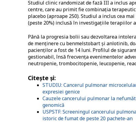
Studiul clinic randomizat de fază III a inclus a
centre, care au primit fie combinaţia terapeutic
placebo (aproape 250). Studiul a inclus cea ma
(peste 20%) inclusă în investigaţiile terapiilor
Până la progresia bolii sau dezvoltarea intolera
de menţinere cu benmelstobart şi anlotinib, do
pacienţilor a fost de 14 luni. Profilul de sigura
gestionabil, însă frecvenţa evenimentelor adve
neutropenie, trombocitopenie, leucopenie, reac
Citeşte şi
:
STUDIU: Cancerul pulmonar microcelular po
expresiei genice
Cauzele cancerului pulmonar la nefumător
genomică
USPSTF: Screeningul cancerului pulmonar
istoric de fumat de peste 20 pachete-an