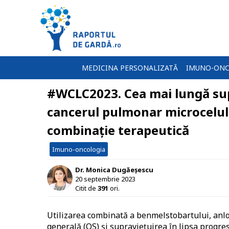
MEDICINA PERSONALIZATĂ
IMUNO-ONC
#WCLC2023. Cea mai lungă sup
cancerul pulmonar microcelula
combinație terapeutică
Imuno-oncologia
Dr. Monica Dugăeșescu
20 septembrie 2023
Citit de
391
ori.
Utilizarea combinată a benmelstobartului, anlo
generală (OS) şi supravieţuirea în lipsa progres