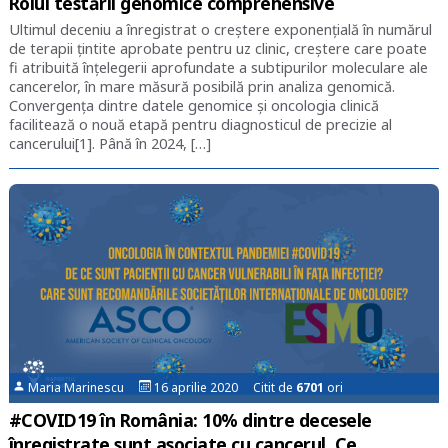
Rolul testării genomice comprehensive
Ultimul deceniu a înregistrat o creștere exponențială în numărul
de terapii țintite aprobate pentru uz clinic, creștere care poate
fi atribuită înțelegerii aprofundate a subtipurilor moleculare ale
cancerelor, în mare măsură posibilă prin analiza genomică.
Convergența dintre datele genomice și oncologia clinică
facilitează o nouă etapă pentru diagnosticul de precizie al
cancerului[1]. Până în 2024, […]
Maria Marinescu
16 aprilie 2020 Citit de
6701
ori
#COVID19 în România: 10% dintre decesele
înregistrate sunt asociate cu cancerul. Ce