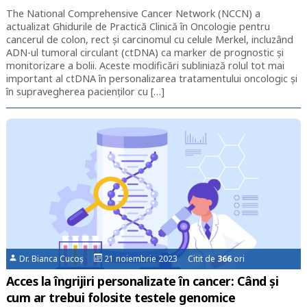
The National Comprehensive Cancer Network (NCCN) a
actualizat Ghidurile de Practică Clinică în Oncologie pentru
cancerul de colon, rect și carcinomul cu celule Merkel, incluzând
ADN-ul tumoral circulant (ctDNA) ca marker de prognostic și
monitorizare a bolii. Aceste modificări subliniază rolul tot mai
important al ctDNA în personalizarea tratamentului oncologic și
în supravegherea pacienților cu […]
Dr. Bianca Cucoș
21 noiembrie 2023 Citit de
366
ori
Acces la îngrijiri personalizate în cancer: Când și
cum ar trebui folosite testele genomice