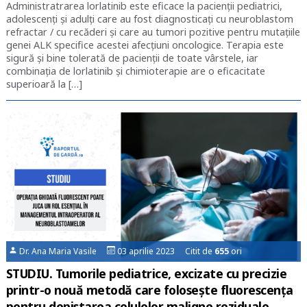
Administratrarea lorlatinib este eficace la pacienţii pediatrici,
adolescenţi şi adulţi care au fost diagnosticaţi cu neuroblastom
refractar / cu recăderi şi care au tumori pozitive pentru mutaţiile
genei ALK specifice acestei afecţiuni oncologice. Terapia este
sigură şi bine tolerată de pacienţii de toate vârstele, iar
combinaţia de lorlatinib şi chimioterapie are o eficacitate
superioară la […]
Dr. Ana Maria Vasile
03 aprilie 2023 Citit de
655
ori
STUDIU. Tumorile pediatrice, excizate cu precizie
printr-o nouă metodă care folosește fluorescența
pentru depistarea celulelor maligne reziduale