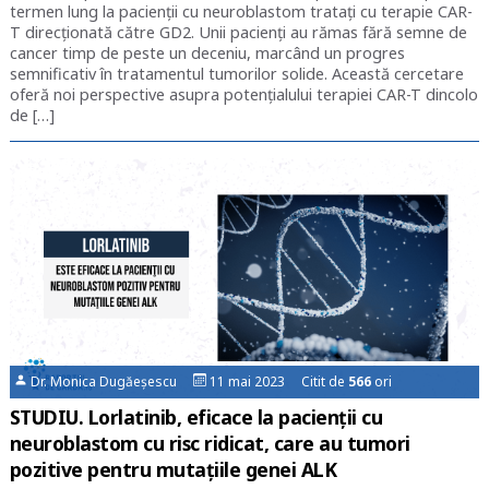
termen lung la pacienții cu neuroblastom tratați cu terapie CAR-
T direcționată către GD2. Unii pacienți au rămas fără semne de
cancer timp de peste un deceniu, marcând un progres
semnificativ în tratamentul tumorilor solide. Această cercetare
oferă noi perspective asupra potențialului terapiei CAR-T dincolo
de […]
Dr. Monica Dugăeșescu
11 mai 2023 Citit de
566
ori
STUDIU. Lorlatinib, eficace la pacienții cu
neuroblastom cu risc ridicat, care au tumori
pozitive pentru mutaţiile genei ALK