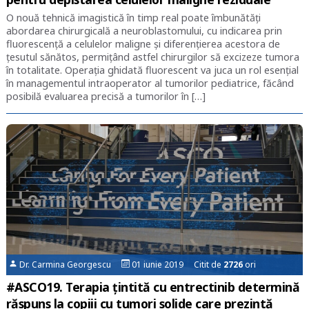
O nouă tehnică imagistică în timp real poate îmbunătăți
abordarea chirurgicală a neuroblastomului, cu indicarea prin
fluorescență a celulelor maligne și diferențierea acestora de
țesutul sănătos, permițând astfel chirurgilor să excizeze tumora
în totalitate. Operația ghidată fluorescent va juca un rol esențial
în managementul intraoperator al tumorilor pediatrice, făcând
posibilă evaluarea precisă a tumorilor în […]
Dr. Carmina Georgescu
01 iunie 2019 Citit de
2726
ori
#ASCO19. Terapia țintită cu entrectinib determină
răspuns la copiii cu tumori solide care prezintă