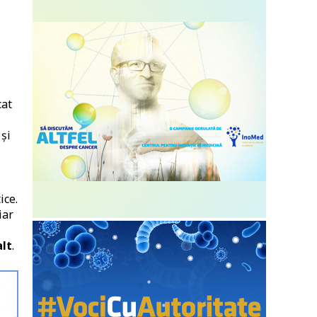
cat
 şi
ice.
iar
alt
.