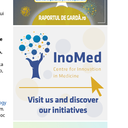
ui
re
%,
ța
b,
logy
m.
loc