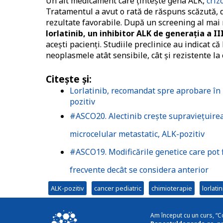
Un alt medicament care țintește gena ALK,
criz
Tratamentul a avut o rată de răspuns scăzută, de
rezultate favorabile. După un screening al mai
lorlatinib, un inhibitor ALK de generaţia a II
aceşti pacienţi. Studiile preclinice au indicat 
neoplasmele atât sensibile, cât şi rezistente la cr
Citeşte şi
:
Lorlatinib, recomandat spre aprobare în
pozitiv
#ASCO20. Alectinib crește supraviețuirea
microcelular metastatic, ALK-pozitiv
#ASCO19. Modificările genetice care pot fi
frecvente decât se considera anterior
ALK-pozitiv
cancer pediatric
chimioterapie
lorlatin
Am început cu un curs, “C