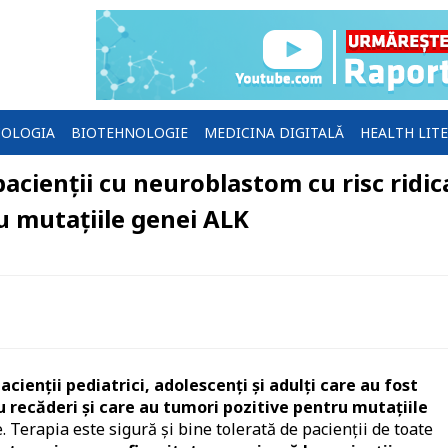
OLOGIA
BIOTEHNOLOGIE
MEDICINA DIGITALĂ
HEALTH LIT
pacienții cu neuroblastom cu risc ridic
u mutaţiile genei ALK
acienţii pediatrici, adolescenţi şi adulţi care au fost
 recăderi şi care au tumori pozitive pentru mutaţiile
. Terapia este sigură şi bine tolerată de pacienţii de toate