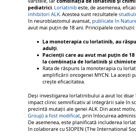
vârstele, iar
combinaţia de lorlatinib şi chimi
pediatrici
.
Lorlatinib
este, de asemenea, eficace
inhibitori ALK
. Acestea sunt rezultatele
studiulu
în neuroblastomul avansat,
publicate în Natur
avut mai puţin de 18 ani. Principalele concluzii:
La monoterapia cu lorlatinib, au răspu
adulți
.
Pacienții care au avut mai puțin de 18
la combinația de lorlatinib și chimiot
Rata de răspuns la monoterapia cu lorlatin
amplificării oncogenei MYCN. La aceşti p
creşte eficacitatea.
Deşi investigarea lorlatinibului a avut loc doar 
impact clinic semnificativ al integrării sale î
prezintă mutaţii ale genei ALK. Din acest motiv
Group) a fost modificat
, prin înlocuirea adminis
De asemenea, este planificată includerea lorlati
în colaborare cu SIOPEN (The International So