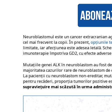
Neuroblastomul este un cancer extracranian agre
cel mai frecvent la copii. În prezent,
opțiunile t
limitate, iar afecțiunea este adesea letală. Sch
imunoterapie împotriva GD2, cu efecte adverse
Mutațiile genei ALK în neuroblastom au fost dep
majoritatea cazurilor rare de neuroblastom de 
La pacienții cu neuroblastom non-ereditar, mutaț
pentru recăderi, proporția tumorilor pozitive e
supraviețuire mai scăzută în urma administr