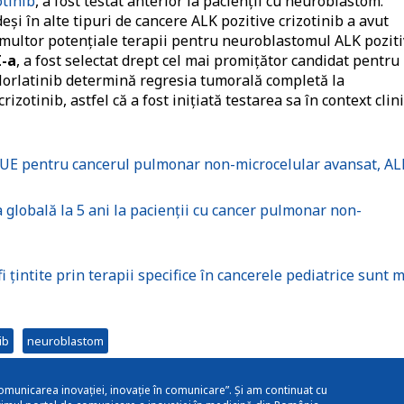
otinib
, a fost testat anterior la pacienții cu neuroblastom.
și în alte tipuri de cancere ALK pozitive crizotinib a avut
 multor potențiale terapii pentru neuroblastomul ALK poziti
I-a
, a fost selectat drept cel mai promițător candidat pentru
că lorlatinib determină regresia tumorală completă la
izotinib, astfel că a fost iniţiată testarea sa în context clini
 UE pentru cancerul pulmonar non-microcelular avansat, AL
 globală la 5 ani la pacienții cu cancer pulmonar non-
 țintite prin terapii specifice în cancerele pediatrice sunt 
ib
neuroblastom
omunicarea inovației, inovație în comunicare”. Și am continuat cu