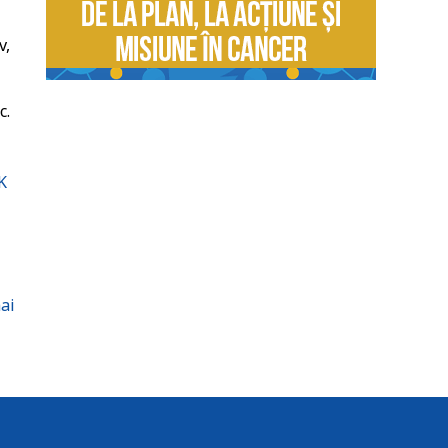
v,
c.
K
mai