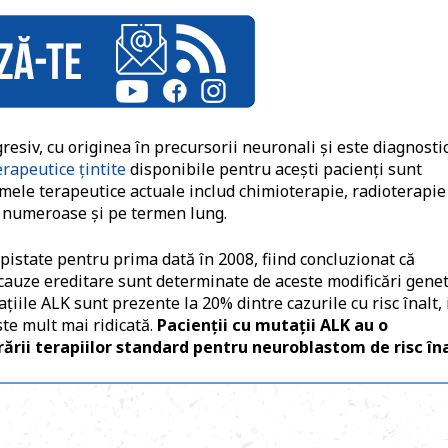
siv, cu originea în precursorii neuronali şi este diagnosti
erapeutice țintite
disponibile pentru acești pacienți sunt
emele terapeutice actuale includ chimioterapie, radioterapie
 numeroase şi pe termen lung.
istate pentru prima dată în 2008, fiind concluzionat că
cauze ereditare sunt determinate de aceste modificări genet
iile ALK sunt prezente la 20% dintre cazurile cu risc înalt, 
ste mult mai ridicată.
Pacienții cu mutații ALK au o
ării terapiilor standard pentru neuroblastom de risc în