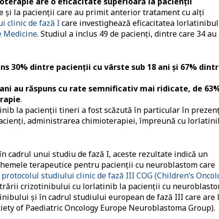
oterapie are o eficacitate superioară la pacienţii
 și la pacienții care au primit anterior tratament cu alți
i clinic de fază I
care investighează eficacitatea lorlatinibul
e Medicine
. Studiul a inclus 49 de pacienţi, dintre care 34 au
ns 30% dintre pacienții cu vârste sub 18 ani și 67% dint
 ani au răspuns cu rate semnificativ mai ridicate, de 63
erapie
.
ib la pacienții tineri a fost scăzută în particular în prezen
acienţi, administrarea chimioterapiei, împreună cu lorlatini
în cadrul unui studiu de fază I, aceste rezultate indică un
n schemele terapeutice pentru pacienţii cu neuroblastom care
,
protocolul studiului clinic de fază III COG (Children’s Onco
trării crizotinibului cu lorlatinib la pacienţii cu neuroblasto
nibului şi în cadrul studiului european de fază III care are 
ciety of Paediatric Oncology Europe Neuroblastoma Group).