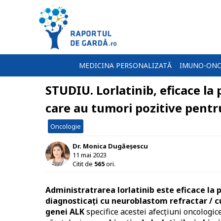
MEDICINA PERSONALIZATĂ
IMUNO-ONC
STUDIU. Lorlatinib, eficace la 
care au tumori pozitive pentr
Oncologie
Dr. Monica Dugăeșescu
11 mai 2023
Citit de
565
ori.
Administratrarea lorlatinib este eficace la p
diagnosticaţi cu neuroblastom refractar / cu
genei ALK
specifice acestei afecţiuni oncologice