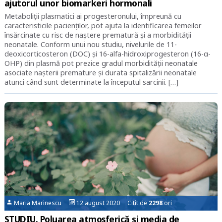
ajutorul unor biomarkeri hormonali
Metaboliții plasmatici ai progesteronului, împreună cu
caracteristicile pacienților, pot ajuta la identificarea femeilor
însărcinate cu risc de naștere prematură și a morbidității
neonatale. Conform unui nou studiu, nivelurile de 11-
deoxicorticosteron (DOC) și 16-alfa-hidroxiprogesteron (16-α-
OHP) din plasmă pot prezice gradul morbidității neonatale
asociate nașterii premature și durata spitalizării neonatale
atunci când sunt determinate la începutul sarcinii. […]
Maria Marinescu
12 august 2020 Citit de
2298
ori
STUDIU. Poluarea atmosferică și media de