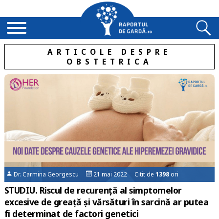
ARTICOLE DESPRE
OBSTETRICA
Dr. Carmina Georgescu
21 mai 2022 Citit de
1398
ori
STUDIU. Riscul de recurență al simptomelor
excesive de greață și vărsături în sarcină ar putea
fi determinat de factori genetici