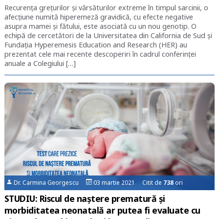
Recurența grețurilor și vărsăturilor extreme în timpul sarcinii, o
afecțiune numită hiperemeză gravidică, cu efecte negative
asupra mamei și fătului, este asociată cu un nou genotip. O
echipă de cercetători de la Universitatea din California de Sud și
Fundația Hyperemesis Education and Research (HER) au
prezentat cele mai recente descoperiri în cadrul conferinței
anuale a Colegiului […]
Dr. Carmina Georgescu
03 martie 2021 Citit de
738
ori
STUDIU: Riscul de naștere prematură și
morbiditatea neonatală ar putea fi evaluate cu