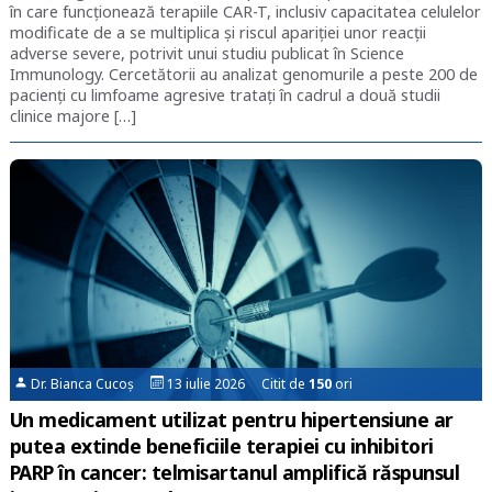
în care funcționează terapiile CAR-T, inclusiv capacitatea celulelor
modificate de a se multiplica și riscul apariției unor reacții
adverse severe, potrivit unui studiu publicat în Science
Immunology. Cercetătorii au analizat genomurile a peste 200 de
pacienți cu limfoame agresive tratați în cadrul a două studii
clinice majore […]
Dr. Bianca Cucoș
13 iulie 2026 Citit de
150
ori
Un medicament utilizat pentru hipertensiune ar
putea extinde beneficiile terapiei cu inhibitori
PARP în cancer: telmisartanul amplifică răspunsul