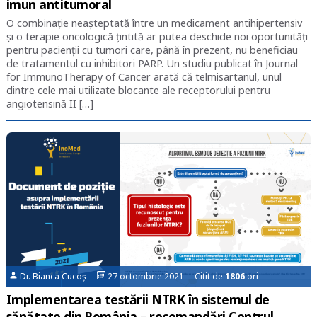
imun antitumoral
O combinație neașteptată între un medicament antihipertensiv
și o terapie oncologică țintită ar putea deschide noi oportunități
pentru pacienții cu tumori care, până în prezent, nu beneficiau
de tratamentul cu inhibitori PARP. Un studiu publicat în Journal
for ImmunoTherapy of Cancer arată că telmisartanul, unul
dintre cele mai utilizate blocante ale receptorului pentru
angiotensină II […]
Dr. Bianca Cucoș
27 octombrie 2021 Citit de
1806
ori
Implementarea testării NTRK în sistemul de
sănătate din România – recomandări Centrul