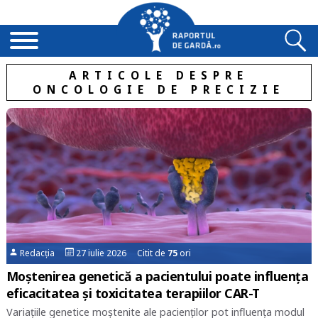
ARTICOLE DESPRE
ONCOLOGIE DE PRECIZIE
Redacția
27 iulie 2026 Citit de
75
ori
Moștenirea genetică a pacientului poate influența
eficacitatea și toxicitatea terapiilor CAR-T
Variațiile genetice moștenite ale pacienților pot influența modul