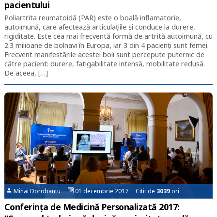
pacientului
Poliartrita reumatoidă (PAR) este o boală inflamatorie,
autoimună, care afectează articulațiile și conduce la durere,
rigiditate. Este cea mai frecventă formă de artrită autoimună, cu
2.3 milioane de bolnavi în Europa, iar 3 din 4 pacienți sunt femei.
Frecvent manifestările acestei boli sunt percepute puternic de
către pacient: durere, fatigabilitate intensă, mobilitate redusă.
De aceea, […]
Mihai Dorobantu
01 decembrie 2017 Citit de
3039
ori
Conferința de Medicină Personalizată 2017: