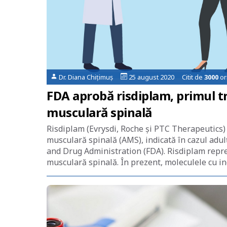
Dr. Diana Chițimuș
25 august 2020 Citit de
3000
or
FDA aprobă risdiplam, primul t
musculară spinală
Risdiplam (Evrysdi, Roche și PTC Therapeutics)
musculară spinală (AMS), indicată în cazul adulț
and Drug Administration (FDA). Risdiplam repre
musculară spinală. În prezent, moleculele cu in