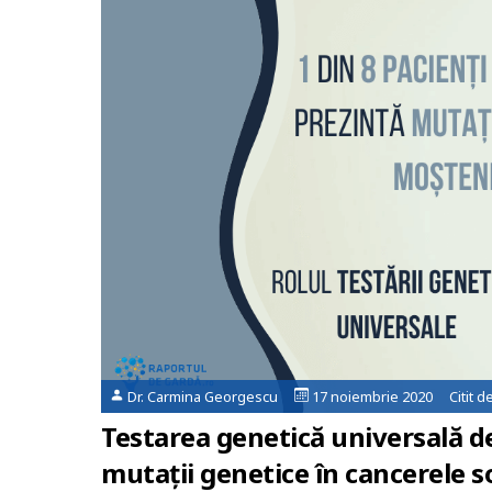
Dr. Carmina Georgescu
17 noiembrie 2020 Citit d
Testarea genetică universală 
mutații genetice în cancerele s