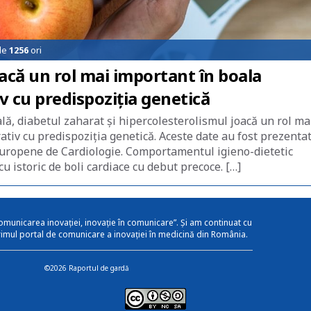
de
1256
ori
oacă un rol mai important în boala
 cu predispoziția genetică
ă, diabetul zaharat și hipercolesterolismul joacă un rol ma
ativ cu predispoziția genetică. Aceste date au fost prezenta
 Europene de Cardiologie. Comportamentul igieno-dietetic
 cu istoric de boli cardiace cu debut precoce. […]
omunicarea inovației, inovație în comunicare”. Și am continuat cu
rimul portal de comunicare a inovației în medicină din România.
©2026 Raportul de gardă