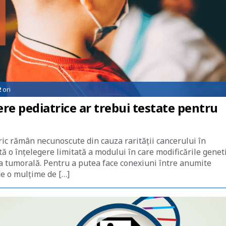
2
ori
re pediatrice ar trebui testate pentru
ric rămân necunoscute din cauza rarității cancerului în
stă o înțelegere limitată a modului în care modificările genet
ea tumorală. Pentru a putea face conexiuni între anumite
de o mulțime de […]