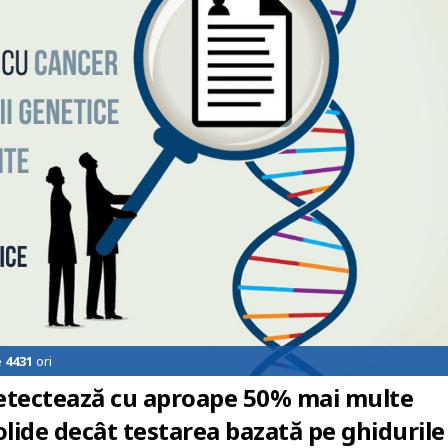
e
4431
ori
detectează cu aproape 50% mai multe
olide decât testarea bazată pe ghidurile