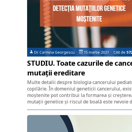
Dr. Carmina Georgescu
15 martie 2021 Citit de
57
STUDIU. Toate cazurile de cance
mutații ereditare
Multe detalii despre biologia cancerului pediat
copilărie. În domeniul geneticii cancerului, exi
moștenite pot contribui la formarea și creșter
mutații genetice și riscul de boală este nevoie 