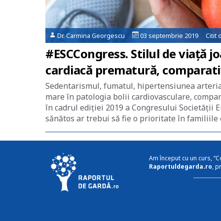
Dr. Carmina Georgescu
03 septembrie 2019 Citit 
#ESCCongress. Stilul de viață j
cardiacă prematură, comparativ
Sedentarismul, fumatul, hipertensiunea arterial
mare în patologia bolii cardiovasculare, compar
în cadrul ediției 2019 a Congresului Societății
sănătos ar trebui să fie o prioritate în familiile
Am început cu un curs, “C
Raportuldegarda.ro
, p