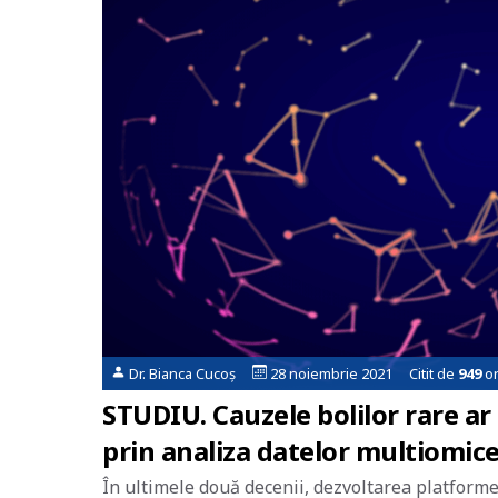
Dr. Bianca Cucoș
28 noiembrie 2021 Citit de
949
or
STUDIU. Cauzele bolilor rare ar 
prin analiza datelor multiomice
În ultimele două decenii, dezvoltarea platform