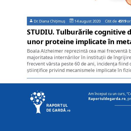
Dr. Diana Chițimuș
14 august 2020 Citit de
4519
or
STUDIU. Tulburările cognitive d
unor proteine implicate în met
Boala Alzheimer reprezintă cea mai frecventă b
majoritatea internărilor în instituții de îngriji
frecvent vârsta peste 60 de ani, incidența fiind 
științifice privind mecanismele implicate în fiz
Am început cu un curs, “C
Raportuldegarda.ro
, p