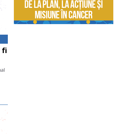
 fi
nal