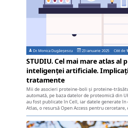
Dr. Monica Dugăeșescu
23 ianuarie 2025 Citit de
STUDIU. Cel mai mare atlas al 
inteligenţei artificiale. Implica
tratamente
Mii de asocieri proteine-boli şi proteine-trăsăt
automată, pe baza datelor de proteomică din UK
au fost publicate în Cell, iar datele generate 
Atlas, o resursă Open Access pentru cercetare, 