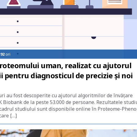
192
ori
proteomului uman, realizat cu ajutorul
ții pentru diagnosticul de precizie și noi
uri au fost descoperite cu ajutorul algoritmilor de învăţare
 Biobank de la peste 53.000 de persoane. Rezultatele studi
în cadrul studiului sunt disponibile online în Proteome-Phen
care […]