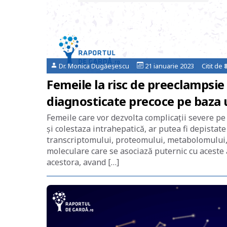
Dr. Monica Dugăeșescu
21 ianuarie 2023 Citit de
Femeile la risc de preeclampsie s
diagnosticate precoce pe baza 
Femeile care vor dezvolta complicaţii severe pe
şi colestaza intrahepatică, ar putea fi depistat
transcriptomului, proteomului, metabolomului, 
moleculare care se asociază puternic cu aceste 
acestora, avand […]