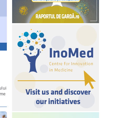
ului
ome