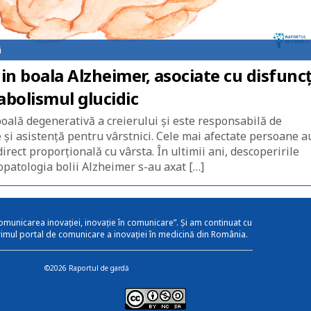
i
in boala Alzheimer, asociate cu disfuncț
abolismul glucidic
oală degenerativă a creierului și este responsabilă de
re și asistență pentru vârstnici. Cele mai afectate persoane a
direct proporțională cu vârsta. În ultimii ani, descoperirile
iopatologia bolii Alzheimer s-au axat […]
omunicarea inovației, inovație în comunicare”. Și am continuat cu
rimul portal de comunicare a inovației în medicină din România.
©2026 Raportul de gardă