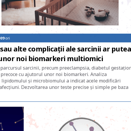
809
ori
au alte complicaţii ale sarcinii ar putea
unor noi biomarkeri multiomici
 parcursul sarcinii, precum preeclampsia, diabetul gestaţio
e precoce cu ajutorul unor noi biomarkeri. Analiza
lipidomului şi microbiomului a indicat acele modificări
afecţiuni. Dezvoltarea unor teste precise şi simple pe baza