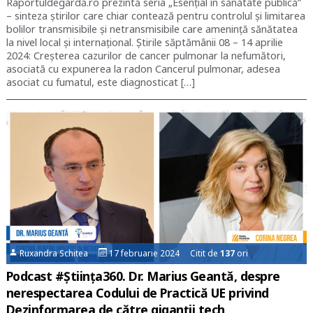
Raportuldegardă.ro prezintă seria „Esențial în sănătate publică”
– sinteza știrilor care chiar contează pentru controlul și limitarea
bolilor transmisibile și netransmisibile care amenință sănătatea
la nivel local și internațional. Știrile săptămânii 08 – 14 aprilie
2024: Creșterea cazurilor de cancer pulmonar la nefumători,
asociată cu expunerea la radon Cancerul pulmonar, adesea
asociat cu fumatul, este diagnosticat […]
Ruxandra Schitea
17 februarie 2024 Citit de
137
ori
Podcast #Știința360. Dr. Marius Geantă, despre
nerespectarea Codului de Practică UE privind
Dezinformarea de către giganții tech