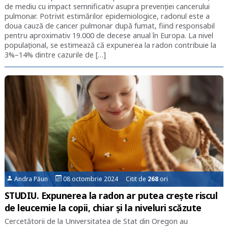
de mediu cu impact semnificativ asupra prevenției cancerului
pulmonar. Potrivit estimărilor epidemiologice, radonul este a
doua cauză de cancer pulmonar după fumat, fiind responsabil
pentru aproximativ 19.000 de decese anual în Europa. La nivel
populațional, se estimează că expunerea la radon contribuie la
3%–14% dintre cazurile de […]
Andra Păun
08 octombrie 2024 Citit de
268
ori
STUDIU. Expunerea la radon ar putea crește riscul
de leucemie la copii, chiar și la niveluri scăzute
Cercetătorii de la Universitatea de Stat din Oregon au