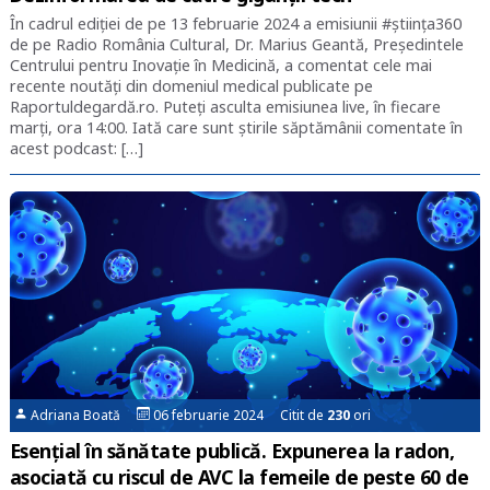
În cadrul ediției de pe 13 februarie 2024 a emisiunii #știința360
de pe Radio România Cultural, Dr. Marius Geantă, Președintele
Centrului pentru Inovație în Medicină, a comentat cele mai
recente noutăți din domeniul medical publicate pe
Raportuldegardă.ro. Puteți asculta emisiunea live, în fiecare
marți, ora 14:00. Iată care sunt știrile săptămânii comentate în
acest podcast: […]
Adriana Boată
06 februarie 2024 Citit de
230
ori
Esențial în sănătate publică. Expunerea la radon,
asociată cu riscul de AVC la femeile de peste 60 de