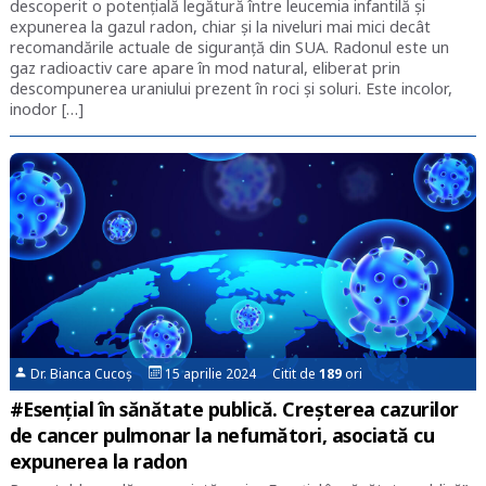
descoperit o potențială legătură între leucemia infantilă și
expunerea la gazul radon, chiar și la niveluri mai mici decât
recomandările actuale de siguranță din SUA. Radonul este un
gaz radioactiv care apare în mod natural, eliberat prin
descompunerea uraniului prezent în roci și soluri. Este incolor,
inodor […]
Dr. Bianca Cucoș
15 aprilie 2024 Citit de
189
ori
#Esențial în sănătate publică. Creșterea cazurilor
de cancer pulmonar la nefumători, asociată cu
expunerea la radon