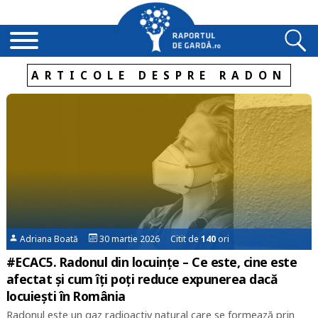
ARTICOLE DESPRE RADON
Adriana Boată
30 martie 2026 Citit de
140
ori
#ECAC5. Radonul din locuințe – Ce este, cine este
afectat și cum îți poți reduce expunerea dacă
locuiești în România
Radonul este un gaz radioactiv natural care se formează prin