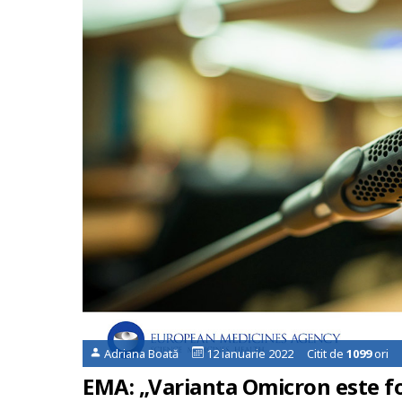
Adriana Boată
12 ianuarie 2022 Citit de
1099
ori
EMA: „Varianta Omicron este fo