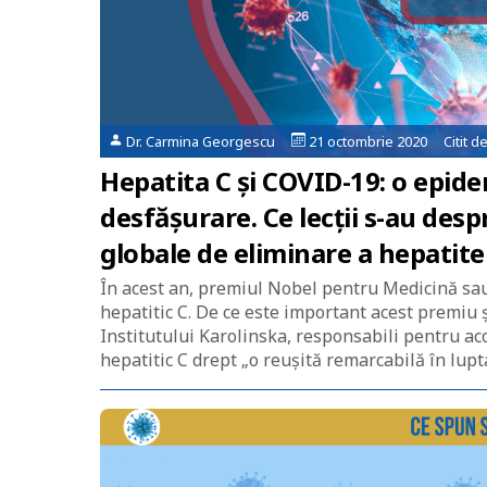
Dr. Carmina Georgescu
21 octombrie 2020 Citit d
Hepatita C și COVID-19: o epide
desfășurare. Ce lecții s-au despr
globale de eliminare a hepatite
În acest an, premiul Nobel pentru Medicină sau 
hepatitic C. De ce este important acest premiu
Institutului Karolinska, responsabili pentru ac
hepatitic C drept „o reușită remarcabilă în lupt