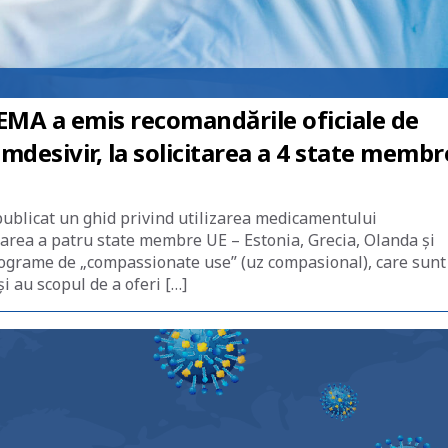
 EMA a emis recomandările oficiale de
desivir, la solicitarea a 4 state membr
blicat un ghid privind utilizarea medicamentului
tarea a patru state membre UE – Estonia, Grecia, Olanda și
rograme de „compassionate use” (uz compasional), care sunt
și au scopul de a oferi […]