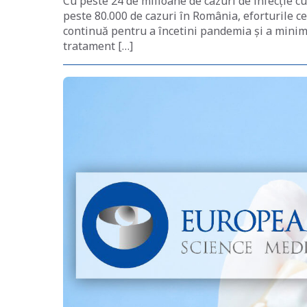
Cu peste 24 de milioane de cazuri de infecție c
peste 80.000 de cazuri în România, eforturile ce
continuă pentru a încetini pandemia și a minimi
tratament […]