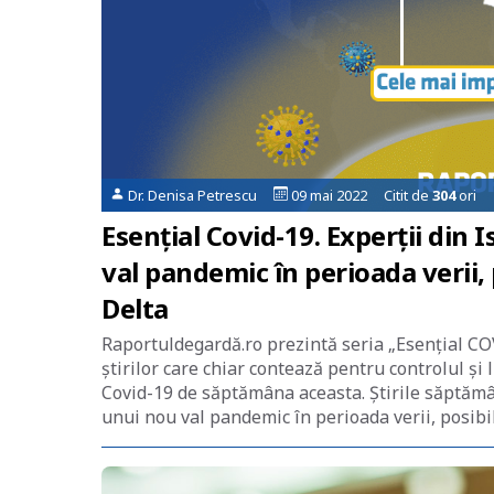
Dr. Denisa Petrescu
09 mai 2022 Citit de
304
ori
Esențial Covid-19. Experții din 
val pandemic în perioada verii,
Delta
Raportuldegardă.ro prezintă seria „Esențial COV
știrilor care chiar contează pentru controlul ș
Covid-19 de săptămâna aceasta. Știrile săptămân
unui nou val pandemic în perioada verii, posibi