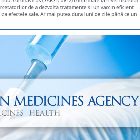
u noul coronavirus (SARS-CoV-2) confirmate la nivel mondial 
rcetătorilor de a dezvolta tratamente și un vaccin eficient
za efectele sale. Ar mai putea dura luni de zile până ce un