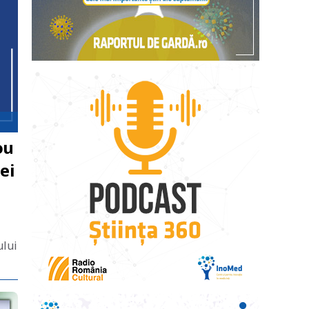
ou
ei
l
ului