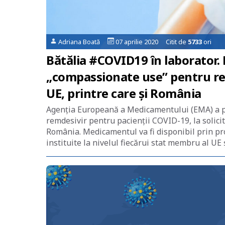
Adriana Boată
07 aprilie 2020 Citit de
5733
ori
Bătălia #COVID19 în laborator.
„compassionate use” pentru rem
UE, printre care și România
Agenția Europeană a Medicamentului (EMA) a pu
remdesivir pentru pacienții COVID-19, la solici
România. Medicamentul va fi disponibil prin p
instituite la nivelul fiecărui stat membru al UE 