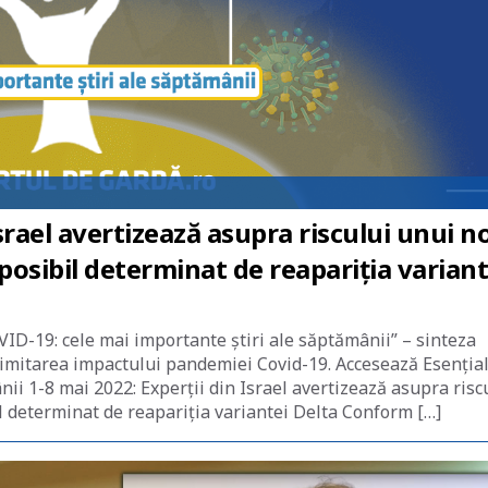
Israel avertizează asupra riscului unui n
 posibil determinat de reapariția variant
ID-19: cele mai importante știri ale săptămânii” – sinteza
i limitarea impactului pandemiei Covid-19. Accesează Esenția
ii 1-8 mai 2022: Experții din Israel avertizează asupra risc
l determinat de reapariția variantei Delta Conform […]