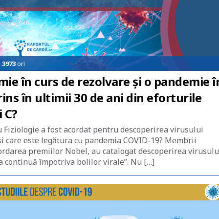
e
3973
ori
mie în curs de rezolvare și o pandemie î
ins în ultimii 30 de ani din eforturile
i C?
Fiziologie a fost acordat pentru descoperirea virusului
 și care este legătura cu pandemia COVID-19? Membrii
ordarea premiilor Nobel, au catalogat descoperirea virusulu
a continuă împotriva bolilor virale”. Nu […]