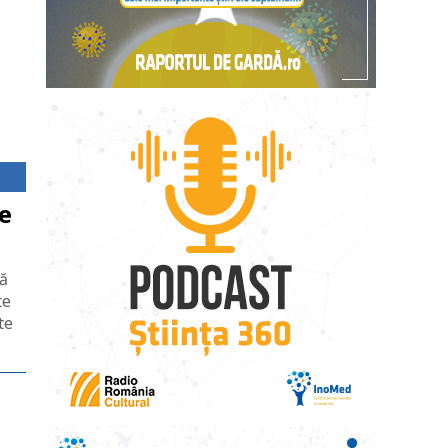
e
pă
te
te