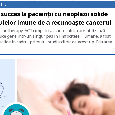
621
ori
succes la pacienţii cu neoplazii solide
lulelor imune de a recunoaşte cancerul
ular therapy, ACT) împotriva cancerului, care utilizează
ce gene într-un singur pas în limfocitele T umane, a fost
olide în cadrul primului studiu clinic de acest tip. Editarea