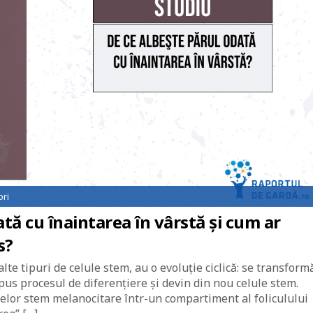
ori
tă cu înaintarea în vârstă și cum ar
s?
te tipuri de celule stem, au o evoluţie ciclică: se transform
us procesul de diferenţiere şi devin din nou celule stem.
lelor stem melanocitare într-un compartiment al foliculului