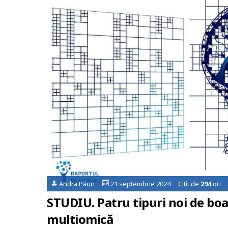
Andra Păun
21 septembrie 2024 Citit de
294
ori
STUDIU. Patru tipuri noi de boal
multiomică