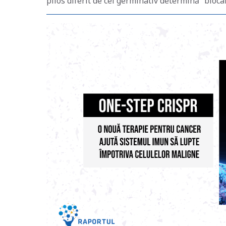
pilos diferit de cel germinativ determină “bloca