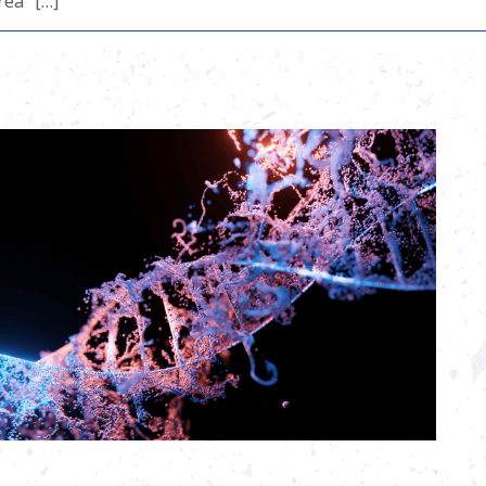
rea” […]