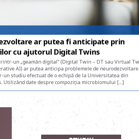
voltare ar putea fi anticipate prin
or cu ajutorul Digital Twins
rintr-un „geamăn digital” (Digital Twin – DT sau Virtual Tw
nerative AI) ar putea anticipa problemele de neurodezvoltare
tr-un studiu efectuat de o echipă de la Universitatea din
s. Utilizând date despre compoziția microbiomului […]