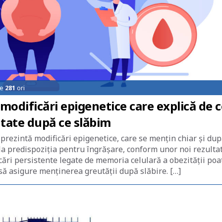
de
281
ori
odificări epigenetice care explică de c
utate după ce slăbim
prezintă modificări epigenetice, care se menţin chiar şi du
la predispoziţia pentru îngrăşare, conform unor noi rezulta
cări persistente legate de memoria celulară a obezităţii poa
 să asigure menţinerea greutăţii după slăbire. […]