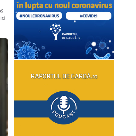
OS
ici