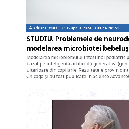
Adriana Boată
19 aprilie 2024 Citit de
201
ori
STUDIU. Problemele de neurodez
modelarea microbiotei bebelușil
Modelarea microbiomului intestinal pediatric p
bazat pe inteligență artificială generativă (ge
ulterioare din copilărie. Rezultatele provin din
Chicago și au fost publicate în Science Advance