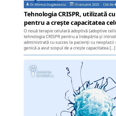
Dr. Monica Dugăeșescu
13 ianuarie 2023 Citit de
Tehnologia CRISPR, utilizată cu 
pentru a creşte capacitatea ce
O nouă terapie celulară adoptivă (adoptive cell
tehnologia CRISPR pentru a îndepărta şi introdu
administrată cu succes la pacienţi cu neoplazii s
genică a avut scopul de a creşte capacitatea […]