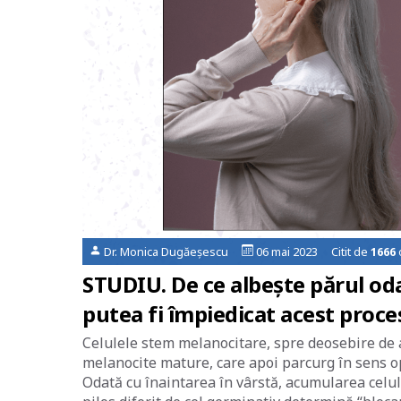
Dr. Monica Dugăeșescu
06 mai 2023 Citit de
1666
STUDIU. De ce albește părul oda
putea fi împiedicat acest proce
Celulele stem melanocitare, spre deosebire de al
melanocite mature, care apoi parcurg în sens op
Odată cu înaintarea în vârstă, acumularea celu