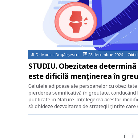
Dr. Monica Dugăeșescu
28 decembrie 2024 Citit 
STUDIU. Obezitatea determină m
este dificilă menţinerea în gre
Celulele adipoase ale persoanelor cu obezitate 
pierderea semnficativă în greutate, conducând 
publicate în Nature. Înţelegerea acestor modifi
să ghideze dezvoltarea de strategii ţintite care