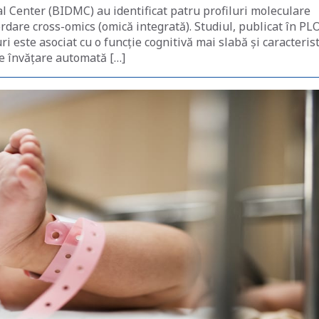
l Center (BIDMC) au identificat patru profiluri moleculare
ordare cross-omics (omică integrată). Studiul, publicat în PL
i este asociat cu o funcție cognitivă mai slabă și caracterist
de învățare automată […]