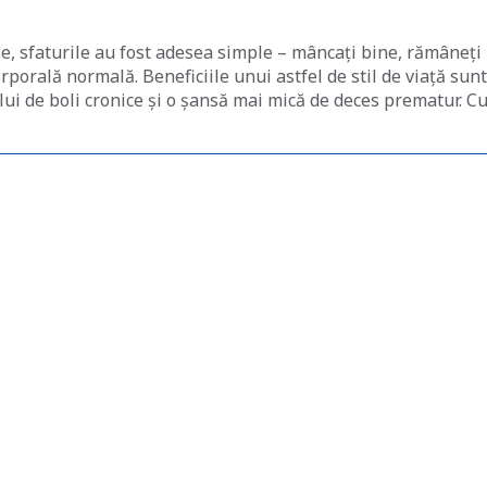
se, sfaturile au fost adesea simple – mâncați bine, rămâneți
orporală normală. Beneficiile unui astfel de stil de viață sunt
ui de boli cronice și o șansă mai mică de deces prematur. C