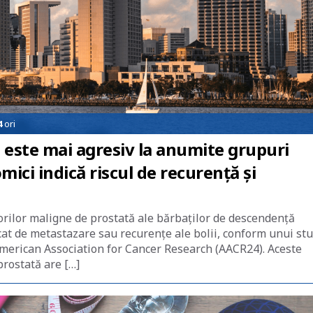
4
ori
este mai agresiv la anumite grupuri
ici indică riscul de recurență și
rilor maligne de prostată ale bărbaţilor de descendenţă
icat de metastazare sau recurenţe ale bolii, conform unui st
 American Association for Cancer Research (AACR24). Aceste
prostată are […]