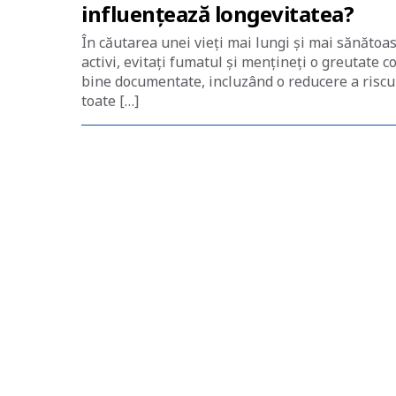
influențează longevitatea?
În căutarea unei vieți mai lungi și mai sănătoa
activi, evitați fumatul și mențineți o greutate c
bine documentate, incluzând o reducere a riscul
toate […]