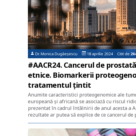
Dr. Monica Dugăeșescu
18 aprilie 2024 Citit de
26
#AACR24. Cancerul de prostată 
etnice. Biomarkerii proteogenom
tratamentul țintit
Anumite caracteristici proteogenomice ale tumo
europeană și africană se asociază cu riscul rid
prezentat în cadrul întâlnirii de anul acesta a
rezultate ar putea să explice de ce cancerul de 