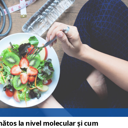
nătos la nivel molecular și cum