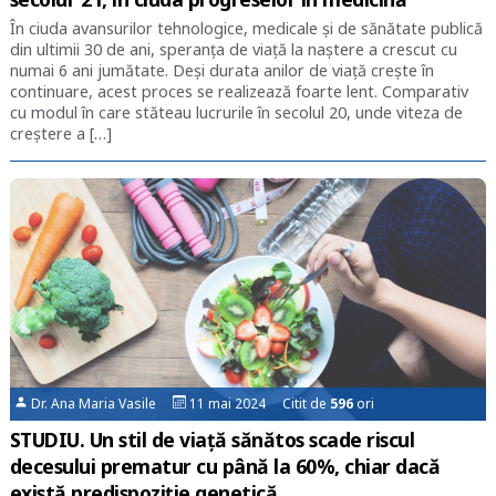
În ciuda avansurilor tehnologice, medicale și de sănătate publică
din ultimii 30 de ani, speranța de viață la naștere a crescut cu
numai 6 ani jumătate. Deși durata anilor de viață crește în
continuare, acest proces se realizează foarte lent. Comparativ
cu modul în care stăteau lucrurile în secolul 20, unde viteza de
creștere a […]
Dr. Ana Maria Vasile
11 mai 2024 Citit de
596
ori
STUDIU. Un stil de viață sănătos scade riscul
decesului prematur cu până la 60%, chiar dacă
există predispoziție genetică