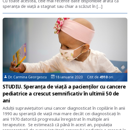
Cu toate acestea, cele mai recente date disponibile arată că
speranța de viață a stagnat sau chiar a scăzut în […]
Dr. Carmina Georgescu
18 ianuarie 2020 Citit de
4910
ori
STUDIU. Speranța de viață a pacienților cu cancere
pediatrice a crescut semnificativ în ultimii 50 de
ani
Adulții supraviețuitori unui cancer diagnosticat în copilărie în anii
1990 au speranță de viață mai mare decât cei diagnosticați în
anii 1970 datorită progresului înregistrat în multiple arii
terapeutice. Se estimează că până în acest an, populația