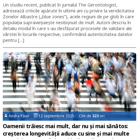
Un studiu recent, publicat în jurnalul The Gerontologist,
adresează criticile apărute în ultimii ani cu privire la veridicitatea
Zonelor Albastre („blue zones”), acele regiuni de pe glob în care
populația supraviețuiește neobișnuit de mult. Autorii descriu în
detaliu modul în care s-au desfășurat procesele de validare ale
vârstei în locurile respective, confirmând autenticitatea datelor
pentru […]
Andra Păun
12 septembrie 2025 Citit de
323
ori
Oamenii trăiesc mai mult, dar nu și mai sănătos:
creșterea longevității aduce cu sine și mai multe