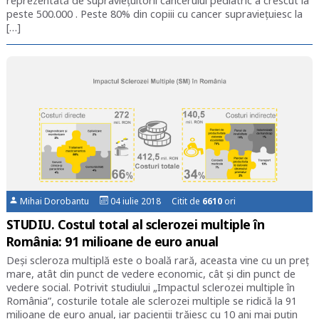
reprezentată de supraviețuitorii cancerului pediatric a crescut la
peste 500.000 . Peste 80% din copiii cu cancer supraviețuiesc la
[…]
Mihai Dorobantu
04 iulie 2018 Citit de
6610
ori
STUDIU. Costul total al sclerozei multiple în
România: 91 milioane de euro anual
Deși scleroza multiplă este o boală rară, aceasta vine cu un preț
mare, atât din punct de vedere economic, cât și din punct de
vedere social. Potrivit studiului „Impactul sclerozei multiple în
România”, costurile totale ale sclerozei multiple se ridică la 91
milioane de euro anual, iar pacienții trăiesc cu 10 ani mai puțin