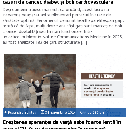
cazuri de cancer, diabet și boli cardiovasculare
Deși oamenii trăiesc mai mult ca oricând, acest lucru nu
înseamnă neapărat ani suplimentari petrecuți în stare de
sănătate optimă. Fenomenul, denumit healthspan-lifespan gap,
arată că de fapt, mulți dintre anii câștigați sunt marcați de boli
cronice, dizabilități sau limitări funcționale. Într-
un articol publicat în Nature Communications Medicine în 2025,
au fost analizate 183 de țări, structurate […]
Ruxandra Schitea
04 noiembrie 2024 Citit de
290
ori
Creșterea speranței de viață este foarte lentă în
secolul ’21, în ciuda progreselor în medicină