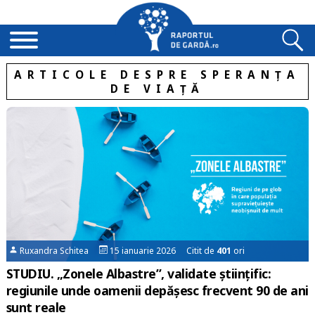
ARTICOLE DESPRE SPERANȚA
DE VIAȚĂ
Ruxandra Schitea
15 ianuarie 2026 Citit de
401
ori
STUDIU. „Zonele Albastre”, validate științific:
regiunile unde oamenii depășesc frecvent 90 de ani
sunt reale