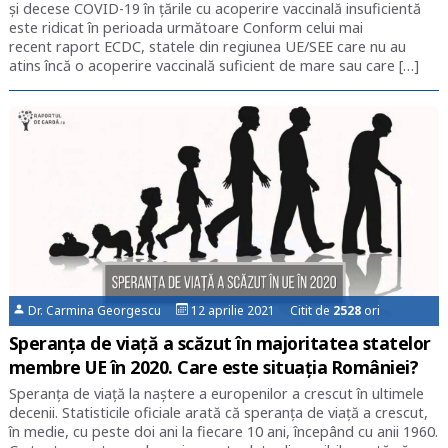
și decese COVID-19 în țările cu acoperire vaccinală insuficientă
este ridicat în perioada următoare Conform celui mai
recent raport ECDC, statele din regiunea UE/SEE care nu au
atins încă o acoperire vaccinală suficient de mare sau care […]
Dr. Carmina Georgescu
12 aprilie 2021 Citit de
2528
ori
Speranța de viață a scăzut în majoritatea statelor
membre UE în 2020. Care este situația României?
Speranța de viață la naștere a europenilor a crescut în ultimele
decenii. Statisticile oficiale arată că speranța de viață a crescut,
în medie, cu peste doi ani la fiecare 10 ani, începând cu anii 1960.