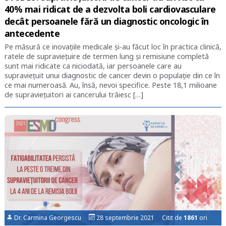
40% mai ridicat de a dezvolta boli cardiovasculare
decât persoanele fără un diagnostic oncologic în
antecedente
Pe măsură ce inovațiile medicale și-au făcut loc în practica clinică,
ratele de supraviețuire de termen lung și remisiune completă
sunt mai ridicate ca niciodată, iar persoanele care au
supraviețuit unui diagnostic de cancer devin o populație din ce în
ce mai numeroasă. Au, însă, nevoi specifice. Peste 18,1 milioane
de supraviețuitori ai cancerului trăiesc […]
Dr. Carmina Georgescu
28 septembrie 2021 Citit de
1861
ori