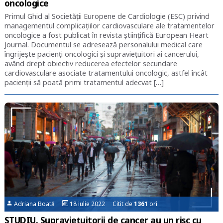
oncologice
Primul Ghid al Societății Europene de Cardiologie (ESC) privind
managementul complicațiilor cardiovasculare ale tratamentelor
oncologice a fost publicat în revista științifică European Heart
Journal. Documentul se adresează personalului medical care
îngrijește pacienți oncologici și supraviețuitori ai cancerului,
având drept obiectiv reducerea efectelor secundare
cardiovasculare asociate tratamentului oncologic, astfel încât
pacienții să poată primi tratamentul adecvat […]
Adriana Boată
18 iulie 2022 Citit de
1361
ori
STUDIU. Supraviețuitorii de cancer au un risc cu