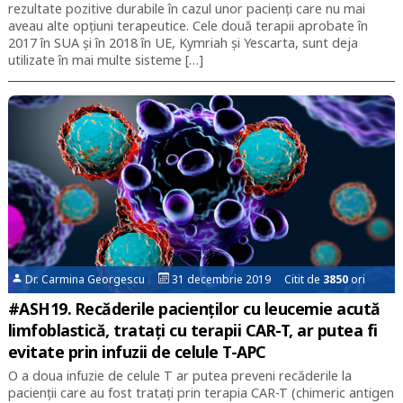
rezultate pozitive durabile în cazul unor pacienți care nu mai
aveau alte opțiuni terapeutice. Cele două terapii aprobate în
2017 în SUA și în 2018 în UE, Kymriah și Yescarta, sunt deja
utilizate în mai multe sisteme […]
Dr. Carmina Georgescu
31 decembrie 2019 Citit de
3850
ori
#ASH19. Recăderile pacienților cu leucemie acută
limfoblastică, tratați cu terapii CAR-T, ar putea fi
evitate prin infuzii de celule T-APC
O a doua infuzie de celule T ar putea preveni recăderile la
pacienții care au fost tratați prin terapia CAR-T (chimeric antigen