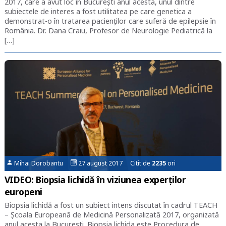
2017, care a avut loc în București anul acesta, unul dintre
subiectele de interes a fost utilitatea pe care genetica a
demonstrat-o în tratarea pacienților care suferă de epilepsie în
România. Dr. Dana Craiu, Profesor de Neurologie Pediatrică la
[…]
Mihai Dorobantu
27 august 2017 Citit de
2235
ori
VIDEO: Biopsia lichidă în viziunea experților
europeni
Biopsia lichidă a fost un subiect intens discutat în cadrul TEACH
– Școala Europeană de Medicină Personalizată 2017, organizată
anul acesta la București. Biopsia lichida este Procedura de