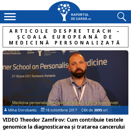
ARTICOLE DESPRE TEACH –
ȘCOALA EUROPEANĂ DE
MEDICINĂ PERSONALIZATĂ
Mihai Dorobantu
18 octombrie 2017 Citit de
3695
ori
VIDEO Theodor Zamfirov: Cum contribuie testele
genomice la diagnosticarea și tratarea cancerului