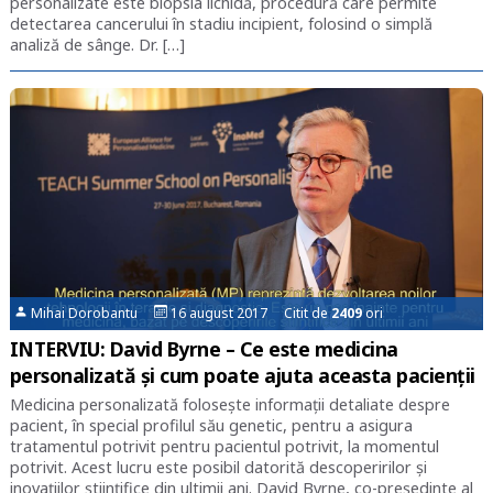
personalizate este biopsia lichidă, procedură care permite
detectarea cancerului în stadiu incipient, folosind o simplă
analiză de sânge. Dr. […]
Mihai Dorobantu
16 august 2017 Citit de
2409
ori
INTERVIU: David Byrne – Ce este medicina
personalizată și cum poate ajuta aceasta pacienții
Medicina personalizată folosește informații detaliate despre
pacient, în special profilul său genetic, pentru a asigura
tratamentul potrivit pentru pacientul potrivit, la momentul
potrivit. Acest lucru este posibil datorită descoperirilor și
inovațiilor științifice din ultimii ani. David Byrne, co-președinte al