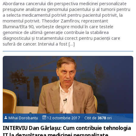
Abordarea cancerului din perspectiva medicinei personalizate
presupune analizarea genomului pacientului și al tumorii pentru
a selecta medicamentul potrivit pentru pacientul potrivit, la
momentul potrivit. Theodor Zamfirov, reprezentant
Illumina/Elta 90, vorbește despre modul în care testele
genomice de ultimă generație contribuie la stabilirea
diagnosticului și tratamentului corect pentru pacienții care
suferă de cancer. Interviul a fost […]
Mihai Dorobantu
12 octombrie 2017 Citit de
3678
ori
INTERVIU Dan Gârlașu: Cum contribuie tehnologia
IT la dezvoltarea medicinei personalizate