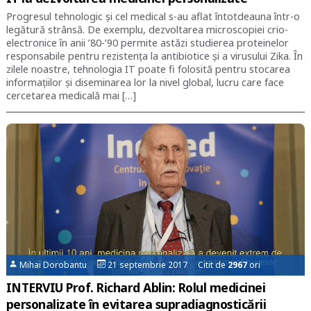
Progresul tehnologic și cel medical s-au aflat întotdeauna într-o
legătură strânsă. De exemplu, dezvoltarea microscopiei crio-
electronice în anii ’80-’90 permite astăzi studierea proteinelor
responsabile pentru rezistența la antibiotice și a virusului Zika. În
zilele noastre, tehnologia IT poate fi folosită pentru stocarea
informațiilor și diseminarea lor la nivel global, lucru care face
cercetarea medicală mai […]
Mihai Dorobantu
21 septembrie 2017 Citit de
2967
ori
INTERVIU Prof. Richard Ablin: Rolul medicinei
personalizate în evitarea supradiagnosticării