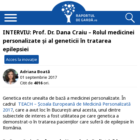
INTERVIU: Prof. Dr. Dana Craiu – Rolul medicinei
personalizate și al geneticii în tratarea
epilepsiei
Acces la inovație
Adriana Boată
01 septembrie 2017
Citit de
4016
ori.
Genetica este unealta de bază a medicinei personalizate. În
cadrul
TEACH – Școala Europeană de Medicină Personalizată
2017
, care a avut loc în București anul acesta, unul dintre
subiectele de interes a fost utilitatea pe care genetica a
demonstrat-o în tratarea pacienților care suferă de epilepsie în
România.