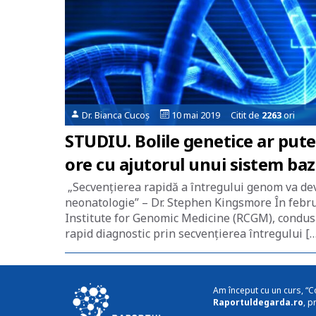
Dr. Bianca Cucoș
10 mai 2019 Citit de
2263
ori
STUDIU. Bolile genetice ar pute
ore cu ajutorul unui sistem baza
„Secvențierea rapidă a întregului genom va deve
neonatologie” – Dr. Stephen Kingsmore În februa
Institute for Genomic Medicine (RCGM), condusă
rapid diagnostic prin secvențierea întregului […
Am început cu un curs, “C
Raportuldegarda.ro
, p