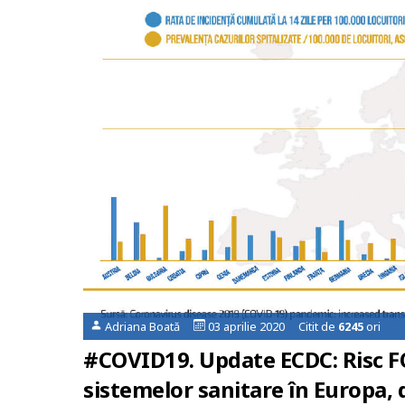
Adriana Boată
03 aprilie 2020 Citit de
6245
ori
#COVID19. Update ECDC: Risc FO
sistemelor sanitare în Europa,