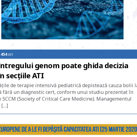
e
454
ori
întregului genom poate ghida decizia
în secțiile ATI
ţile de terapie intensivă pediatrică depistează cauza bolii l
vă fără un diagnostic cert, conform unui studiu prezentat în
de SCCM (Society of Critical Care Medicine). Managementul
 […]