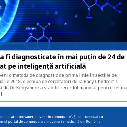
a fi diagnosticate în mai puțin de 24 de
t pe inteligență artificială
ni o metodă de diagnostic de primă linie în secțiile de
rie 2018, o echipă de cercetători de la Rady Children’ s
 de Dr. Kingsmore a stabilit recordul mondial pentru cel ma
]
omunicarea inovației, inovație în comunicare”. Și am continuat cu
rimul portal de comunicare a inovației în medicină din România.