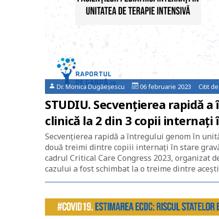
Dr. Monica Dugăeșescu
06 februarie 2023 Citit d
STUDIU. Secvențierea rapidă a 
clinică la 2 din 3 copii internați 
Secvențierea rapidă a întregului genom în unită
două treimi dintre copiii internați în stare gra
cadrul Critical Care Congress 2023, organizat 
cazului a fost schimbat la o treime dintre aceşti