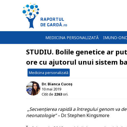
MEDICINA PERSONALIZATĂ
IMUNO-ONC
STUDIU. Bolile genetice ar put
ore cu ajutorul unui sistem baz
Medicina personalizată
Dr. Bianca Cucoș
10 mai 2019
Citit de
2263
ori.
„Secvențierea rapidă a întregului genom va deve
neonatologie” –
Dr. Stephen Kingsmore