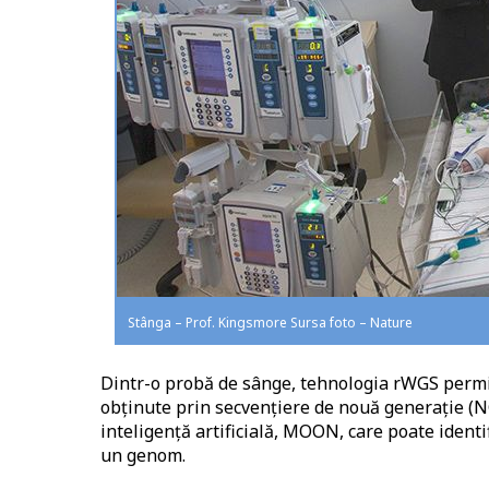
Stânga – Prof. Kingsmore Sursa foto – Nature
Dintr-o probă de sânge, tehnologia rWGS permit
obținute prin secvențiere de nouă generație (N
inteligență artificială, MOON, care poate identi
un genom.