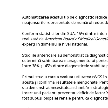
Automatizarea acestui tip de diagnostic reduc
neajunsurile reprezentate de numărul redus de g
Conform statisticilor din SUA, 15% dintre intern
realizată de
American Board of Medical Genet
experți în domeniu la nivel național.
Studiile anterioare au demonstrat că diagnostic
determină schimbarea managementului pentru 49
între 38% și 45% dintre diagnosticele stabilite 
Primul studiu care a evaluat utilitatea rWGS în 
acesta și confirmă rezultatele menționate. Pent
s-a demonstrat necesitatea schimbării strategi
incert unii pacienți prezentau deficit de factor 
fost supuși biopsiei renale pentru că diagnostic