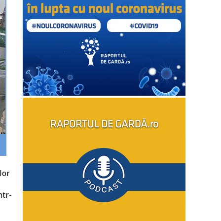
lor
ntr-