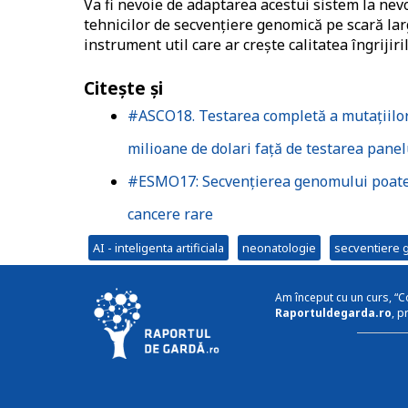
Va fi nevoie de adaptarea acestui sistem la nev
tehnicilor de secvențiere genomică pe scară larg
instrument util care ar crește calitatea îngrijiri
Citește și
#ASCO18. Testarea completă a mutațiilor 
milioane de dolari față de testarea panel
#ESMO17: Secvențierea genomului poate a
cancere rare
AI - inteligenta artificiala
neonatologie
secventiere 
Am început cu un curs, “C
Raportuldegarda.ro
, p