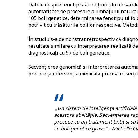
Datele despre fenotip s-au obținut din dosarele
automatizate de procesare a limbajului natural c
105 boli genetice, determinarea fenotipului fol
potrivit cu trăsăturile bolilor respective. Met
În studiu s-a demonstrat retrospectiv că diagnost
rezultate similare cu interpretarea realizată de
diagnosticați cu 97 de boli genetice.
Secvențierea genomică și interpretarea automat
precoce și intervenția medicală precisă în secții
„Un sistem de inteligență artificială
acestora abilitățile. Secvențierea r
precoce cu un tratament țintit și să
cu boli genetice grave” – Michelle Cla