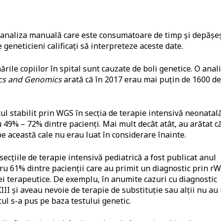
e analiza manuală care este consumatoare de timp și depășe
eneticieni calificați să interpreteze aceste date.
ările copiilor în spital sunt cauzate de boli genetice. O anal
ics and Genomics
arată că în 2017 erau mai puțin de 1600 de
ul stabilit prin WGS în secția de terapie intensivă neonatal
% – 72% dintre pacienți. Mai mult decât atât, au arătat c
pe această cale nu erau luat în considerare înainte.
secțiile de terapie intensivă pediatrică a fost publicat anul
ru 61% dintre pacienții care au primit un diagnostic prin r
ei terapeutice. De exemplu, în anumite cazuri cu diagnostic
XIII și aveau nevoie de terapie de substituție sau alții nu au
ul s-a pus pe baza testului genetic.