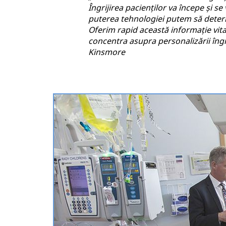
Îngrijirea pacienților va începe și 
puterea tehnologiei putem să determ
Oferim rapid această informație vital
concentra asupra personalizării îngrij
Kinsmore