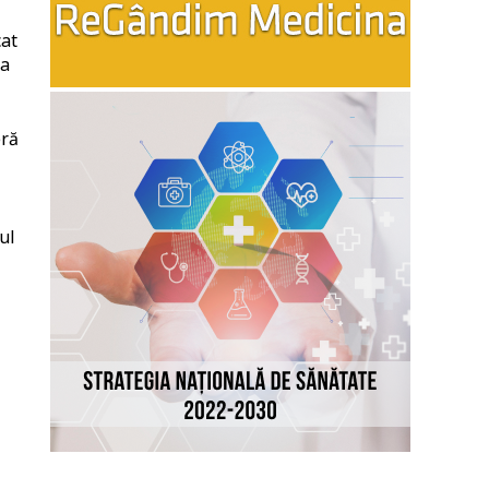
cat
-a
eră
ul