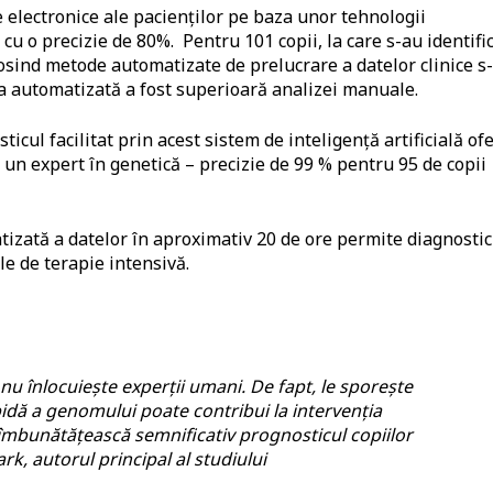
 electronice ale pacienților pe baza unor tehnologii
u o precizie de 80%. Pentru 101 copii, la care s-au identifi
osind metode automatizate de prelucrare a datelor clinice s
oda automatizată a fost superioară analizei manuale.
icul facilitat prin acest sistem de inteligență artificială of
 un expert în genetică – precizie de 99 % pentru 95 de copii
izată a datelor în aproximativ 20 de ore permite diagnostic
le de terapie intensivă.
 nu înlocuiește experții umani. De fapt, le sporește
apidă a genomului poate contribui la intervenția
 îmbunătățească semnificativ prognosticul copiilor
rk, autorul principal al studiului