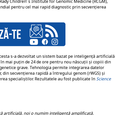
a Rady Children’ s Institute for Genomic Medicine (RCGM),
ndial pentru cel mai rapid diagnostic prin secvențierea
esta s-a dezvoltat un sistem bazat pe inteligență artificială
 în mai puțin de 24 de ore pentru nou născuții și copiii din
i genetice grave. Tehnologia permite integrarea datelor
or, din secvențierea rapidă a întregului genom (rWGS) și
ea specialiștilor. Rezultatele au fost publicate în
Science
 artificială, noi o numim inteligență amplificată.