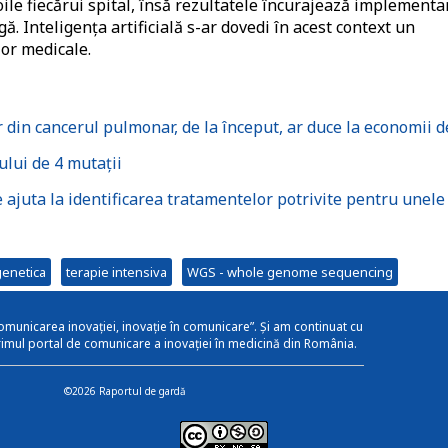
oile fiecărui spital, însă rezultatele încurajează implementa
ă. Inteligența artificială s-ar dovedi în acest context un
lor medicale.
din cancerul pulmonar, de la început, ar duce la economii d
ului de 4 mutații
juta la identificarea tratamentelor potrivite pentru unele
genetica
terapie intensiva
WGS - whole genome sequencing
omunicarea inovației, inovație în comunicare”. Și am continuat cu
rimul portal de comunicare a inovației în medicină din România.
©2026 Raportul de gardă