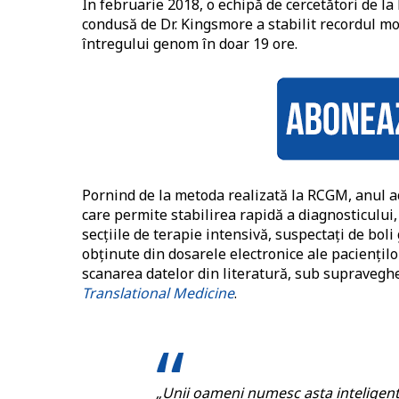
În februarie 2018, o echipă de cercetători de l
condusă de Dr. Kingsmore a stabilit recordul mo
întregului genom în doar 19 ore.
Pornind de la metoda realizată la RCGM, anul ac
care permite stabilirea rapidă a diagnosticului,
secțiile de terapie intensivă, suspectați de bol
obținute din dosarele electronice ale paciențil
scanarea datelor din literatură, sub supravegher
Translational Medicine
.
„Unii oameni numesc asta inteligență