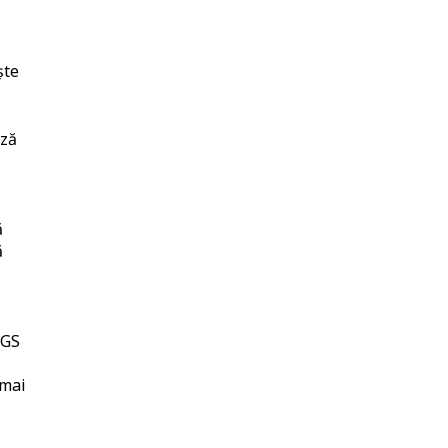
ște
iză
ă
ă
WGS
 mai