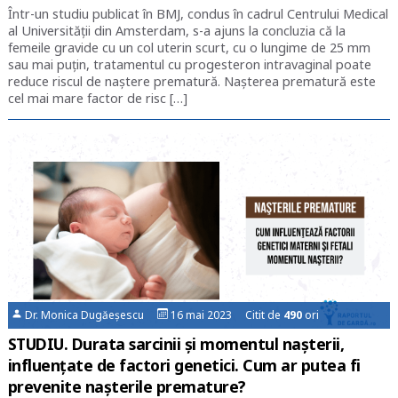
Într-un studiu publicat în BMJ, condus în cadrul Centrului Medical
al Universității din Amsterdam, s-a ajuns la concluzia că la
femeile gravide cu un col uterin scurt, cu o lungime de 25 mm
sau mai puțin, tratamentul cu progesteron intravaginal poate
reduce riscul de naștere prematură. Nașterea prematură este
cel mai mare factor de risc […]
Dr. Monica Dugăeșescu
16 mai 2023 Citit de
490
ori
STUDIU. Durata sarcinii și momentul nașterii,
influențate de factori genetici. Cum ar putea fi
prevenite nașterile premature?