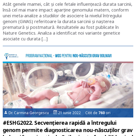
Atât genele mamei, cât şi cele fetale influenţează durata sarcinii,
însă cel mai mare impact aparţine genomului matern, conform
unei meta-analize a studiilor de asociere la nivelul întregului
genom (GWAS) referitoare la durata sarcinii şi naşterea
prematură şi postmatură. Rezultatele au fost publicate în
Nature Genetics. Analiza a identificat noi variante genetice
asociate cu durata […]
Dr. Carmina Georgescu
21 iunie 2022 Citit de
760
ori
#ESHG2022. Secvențierea rapidă a întregului
genom permite diagnosticarea nou-născuților grav