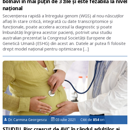
bolnavi în mai puțin de 3 zile și este fezabilă la nivel
național
Secvențierea rapidă a întregului genom (WGS) al nou-născuților
aflați în stare critică, integrată cu date transcriptomice și
funcționale, poate accelera accesul la diagnostic și poate
îmbunătăți îngrijirea acestor pacienți, potrivit unui studiu
australian prezentat la Congresul Societății Europene de
Genetică Umană (ESHG) din acest an. Datele ar putea fi folosite
drept model național pentru optimizarea […]
Dr. Carmina Georgescu
03 iulie 2021 Citit de
854
ori
STUDIU. Risc crescut de AVC în rândul adulților ai