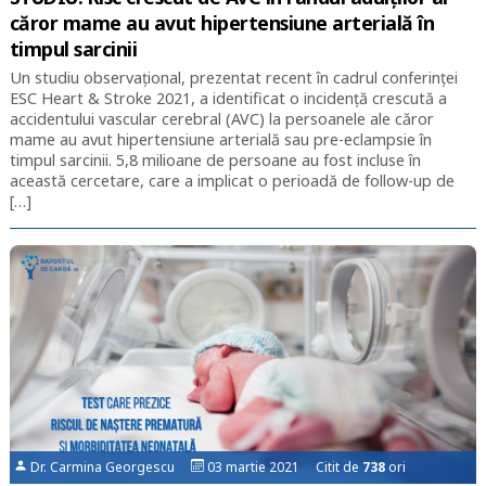
căror mame au avut hipertensiune arterială în
timpul sarcinii
Un studiu observațional, prezentat recent în cadrul conferinței
ESC Heart & Stroke 2021, a identificat o incidență crescută a
accidentului vascular cerebral (AVC) la persoanele ale căror
mame au avut hipertensiune arterială sau pre-eclampsie în
timpul sarcinii. 5,8 milioane de persoane au fost incluse în
această cercetare, care a implicat o perioadă de follow-up de
[…]
Dr. Carmina Georgescu
03 martie 2021 Citit de
738
ori