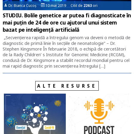
Dr. Bianca Cucoș
10 mai 2019 Citit de
2263
ori
STUDIU. Bolile genetice ar putea fi diagnosticate în
mai puțin de 24 de ore cu ajutorul unui sistem
bazat pe inteligență artificială
„Secvențierea rapidă a întregului genom va deveni o metodă de
diagnostic de primă linie în secțiile de neonatologie” – Dr.
Stephen Kingsmore În februarie 2018, o echipă de cercetători
de la Rady Children’ s Institute for Genomic Medicine (RCGM),
condusă de Dr. Kingsmore a stabilit recordul mondial pentru cel
mai rapid diagnostic prin secvențierea întregului […]
ALTE RESURSE