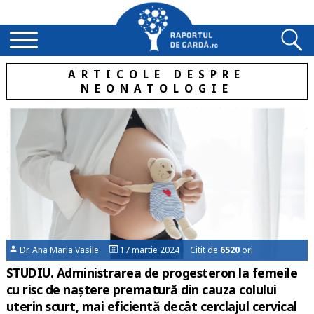
ARTICOLE DESPRE
NEONATOLOGIE
Dr. Ana Maria Vasile
17 martie 2024 Citit de
6520
ori
STUDIU. Administrarea de progesteron la femeile
cu risc de naștere prematură din cauza colului
uterin scurt, mai eficientă decât cerclajul cervical