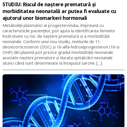
STUDIU: Riscul de naștere prematură și
morbiditatea neonatală ar putea fi evaluate cu
ajutorul unor biomarkeri hormonali
Metaboliții plasmatici ai progesteronului, împreună cu
caracteristicile pacienților, pot ajuta la identificarea femeilor
însărcinate cu risc de naștere prematură și a morbidității
neonatale. Conform unui nou studiu, nivelurile de 11-
deoxicorticosteron (DOC) și 16-alfa-hidroxiprogesteron (16-α-
OHP) din plasmă pot prezice gradul morbidității neonatale
asociate nașterii premature și durata spitalizării neonatale
atunci când sunt determinate la începutul sarcinii. […]