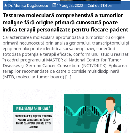
Dr. Monica Dugăeșescu
17 august 2022 Citit de
784
ori
Testarea moleculară comprehensivă a tumorilor
maligne fără origine primară cunoscută poate
indica terapii personalizate pentru fiecare pacient
Caracterizarea moleculară aprofundată a tumorilor cu origine
primară necunoscută prin analiza genomului, transcriptomului şi
epigenomului poate identifica sursa neoplaziei, sugerând
totodată potenţiale terapii eficace, conform unui studiu realizat
în cadrul programului MASTER al National Center for Tumor
Diseases şi German Cancer Consortium (NCT/DKTK). Aplicarea
terapiilor recomandate de către o comisie multidisciplinară
(MTB, molecular tumor board) […]