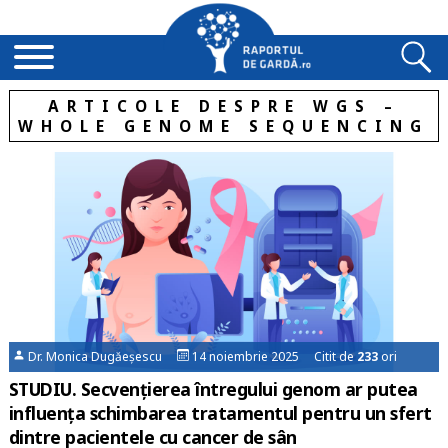
ARTICOLE DESPRE WGS –
WHOLE GENOME SEQUENCING
Dr. Monica Dugăeșescu
14 noiembrie 2025 Citit de
233
ori
STUDIU. Secvențierea întregului genom ar putea
influența schimbarea tratamentul pentru un sfert
dintre pacientele cu cancer de sân