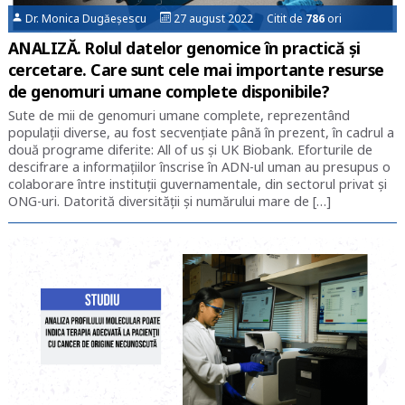
Dr. Monica Dugăeșescu
27 august 2022 Citit de
786
ori
ANALIZĂ. Rolul datelor genomice în practică și
cercetare. Care sunt cele mai importante resurse
de genomuri umane complete disponibile?
Sute de mii de genomuri umane complete, reprezentând
populații diverse, au fost secvențiate până în prezent, în cadrul a
două programe diferite: All of us şi UK Biobank. Eforturile de
descifrare a informaţiilor înscrise în ADN-ul uman au presupus o
colaborare între instituții guvernamentale, din sectorul privat și
ONG-uri. Datorită diversităţii şi numărului mare de […]