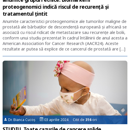
proteogenomici indică riscul de recurență și
tratamentul țintit
Anumite caracteristici proteogenomice ale tumorilor maligne de
prostată ale bărbaţilor de descendenţă europeană și africană se
asociază cu riscul ridicat de metastazare sau recurenţe ale bolii,
conform unui studiu prezentat în cadrul întâlnirii de anul acesta a
American Association for Cancer Research (AACR24). Aceste
rezultate ar putea să explice de ce cancerul de prostată are […]
Dr. Bianca Cucoș
03 aprilie 2024 Citit de
316
ori
STUDIU. Toate cazurile de cancere solide