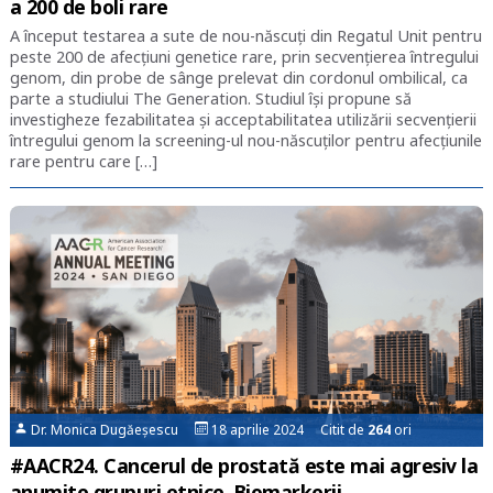
a 200 de boli rare
A început testarea a sute de nou-născuţi din Regatul Unit pentru
peste 200 de afecţiuni genetice rare, prin secvenţierea întregului
genom, din probe de sânge prelevat din cordonul ombilical, ca
parte a studiului The Generation. Studiul își propune să
investigheze fezabilitatea și acceptabilitatea utilizării secvențierii
întregului genom la screening-ul nou-născuților pentru afecțiunile
rare pentru care […]
Dr. Monica Dugăeșescu
18 aprilie 2024 Citit de
264
ori
#AACR24. Cancerul de prostată este mai agresiv la
anumite grupuri etnice. Biomarkerii