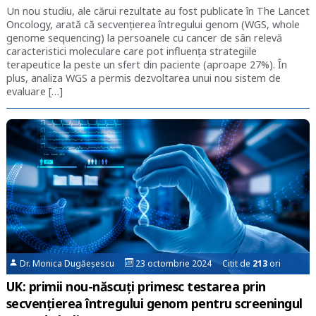
Un nou studiu, ale cărui rezultate au fost publicate în The Lancet
Oncology, arată că secvenţierea întregului genom (WGS, whole
genome sequencing) la persoanele cu cancer de sân relevă
caracteristici moleculare care pot influenţa strategiile
terapeutice la peste un sfert din paciente (aproape 27%). În
plus, analiza WGS a permis dezvoltarea unui nou sistem de
evaluare […]
Dr. Monica Dugăeșescu
23 octombrie 2024 Citit de
213
ori
UK: primii nou-născuți primesc testarea prin
secvențierea întregului genom pentru screeningul