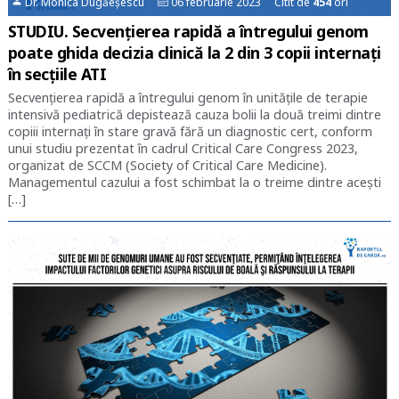
Dr. Monica Dugăeșescu
06 februarie 2023 Citit de
454
ori
STUDIU. Secvențierea rapidă a întregului genom
poate ghida decizia clinică la 2 din 3 copii internați
în secțiile ATI
Secvențierea rapidă a întregului genom în unităţile de terapie
intensivă pediatrică depistează cauza bolii la două treimi dintre
copiii internați în stare gravă fără un diagnostic cert, conform
unui studiu prezentat în cadrul Critical Care Congress 2023,
organizat de SCCM (Society of Critical Care Medicine).
Managementul cazului a fost schimbat la o treime dintre aceşti
[…]