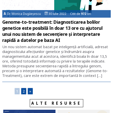
Dr. Monica Dugăeșescu
30 iulie 2022 Citit de
972
ori
Genome-to-treatment: Diagnosticarea bolilor
genetice este posibilă în doar 13 ore cu ajutorul
unui nou sistem de secvențiere și interpretare
rapidă a datelor pe baza AI
Un nou sistem automat bazat pe inteligenţă artificială, adresat
diagnosticului afecţiunilor genetice şi îndrumării asupra
managementului acut al acestora, identifică boala în doar 13,5
ore, oferind totodată informaţii cu privire la terapiile indicate.
Metoda presupune secvenţierea rapidă a întregului genom,
precum şi o interpretare automată a rezultatelor (Genome-to-
Treatment), care este extrem de importantă în context […]
1
2
»
ALTE RESURSE