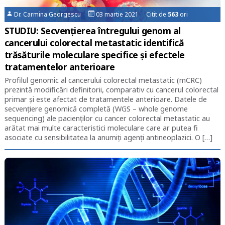
Dr. Carmina Georgescu
03 martie 2021 Citit de
563
ori
STUDIU: Secvențierea întregului genom al
cancerului colorectal metastatic identifică
trăsăturile moleculare specifice și efectele
tratamentelor anterioare
Profilul genomic al cancerului colorectal metastatic (mCRC)
prezintă modificări definitorii, comparativ cu cancerul colorectal
primar și este afectat de tratamentele anterioare. Datele de
secvențiere genomică completă (WGS – whole genome
sequencing) ale pacienților cu cancer colorectal metastatic au
arătat mai multe caracteristici moleculare care ar putea fi
asociate cu sensibilitatea la anumiți agenți antineoplazici. O […]