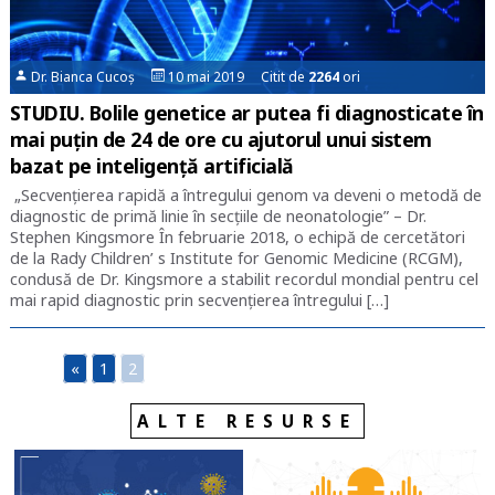
Dr. Bianca Cucoș
10 mai 2019 Citit de
2264
ori
STUDIU. Bolile genetice ar putea fi diagnosticate în
mai puțin de 24 de ore cu ajutorul unui sistem
bazat pe inteligență artificială
„Secvențierea rapidă a întregului genom va deveni o metodă de
diagnostic de primă linie în secțiile de neonatologie” – Dr.
Stephen Kingsmore În februarie 2018, o echipă de cercetători
de la Rady Children’ s Institute for Genomic Medicine (RCGM),
condusă de Dr. Kingsmore a stabilit recordul mondial pentru cel
mai rapid diagnostic prin secvențierea întregului […]
«
1
2
ALTE RESURSE