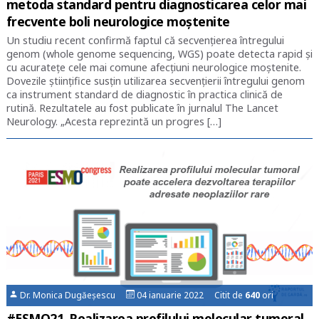
metoda standard pentru diagnosticarea celor mai
frecvente boli neurologice moștenite
Un studiu recent confirmă faptul că secvențierea întregului
genom (whole genome sequencing, WGS) poate detecta rapid și
cu acuratețe cele mai comune afecțiuni neurologice moștenite.
Dovezile științifice susțin utilizarea secvențierii întregului genom
ca instrument standard de diagnostic în practica clinică de
rutină. Rezultatele au fost publicate în jurnalul The Lancet
Neurology. „Acesta reprezintă un progres […]
Dr. Monica Dugăeșescu
04 ianuarie 2022 Citit de
640
ori
#ESMO21. Realizarea profilului molecular tumoral,