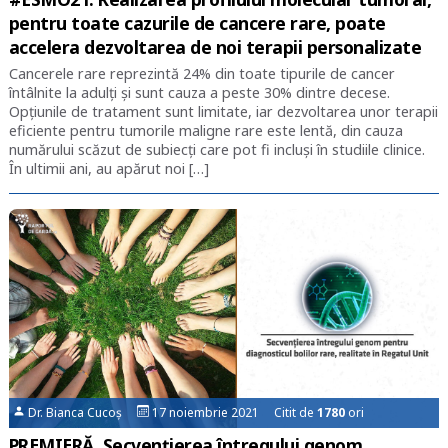
pentru toate cazurile de cancere rare, poate
accelera dezvoltarea de noi terapii personalizate
Cancerele rare reprezintă 24% din toate tipurile de cancer
întâlnite la adulți şi sunt cauza a peste 30% dintre decese.
Opţiunile de tratament sunt limitate, iar dezvoltarea unor terapii
eficiente pentru tumorile maligne rare este lentă, din cauza
numărului scăzut de subiecţi care pot fi incluşi în studiile clinice.
În ultimii ani, au apărut noi […]
Dr. Bianca Cucoș
17 noiembrie 2021 Citit de
1780
ori
PREMIERĂ. Secvențierea întregului genom,