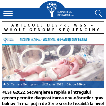
ARTICOLE DESPRE WGS –
WHOLE GENOME SEQUENCING
Dr. Carmina Georgescu
21 iunie 2022 Citit de
760
ori
#ESHG2022. Secvențierea rapidă a întregului
genom permite diagnosticarea nou-născuților grav
bolnavi în mai puțin de 3 zile și este fezabilă la nivel