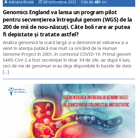
Adriana Boată
06 octombrie 2021 Citit de
481
ori
Genomics England va lansa un program pilot
pentru secvențierea întregului genom (WGS) de la
200 de mii de nou-născuți. Câte boli rare ar putea
fi depistate și tratate astfel?
Analiza genomică la scară largă și-a demonstrat valoarea și a
venit în atenția publică mai mult ca oricând de la Human
Genome Project în 2001, în contextul COVID-19. Primul genom
SARS-CoV-2 a fost secvențiat în doar 34 de zile, iar după 6 luni,
zeci de mii de genomuri erau deja disponibile în bazele de date
[…]