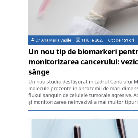
Dr. Ana Maria Vasile
11 iulie 2025 Citit de
151
ori
Un nou tip de biomarkeri pentr
monitorizarea cancerului: vezic
sânge
Un nou studiu desfășurat în cadrul Centrului M
molecule prezente în oncozomii de mari dimensi
fluxul sanguin de celulele tumorale agresive. A
și monitorizarea neinvazivă a mai multor tipuri 