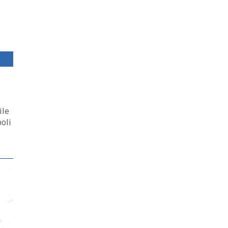
ile
boli