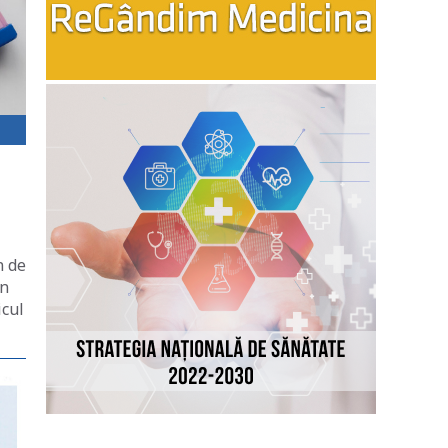
n de
în
icul