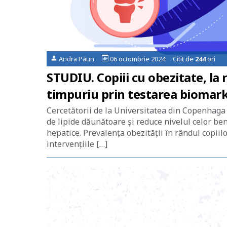
Andra Păun
06 octombrie 2024 Citit de
244
ori
STUDIU. Copiii cu obezitate, la 
timpuriu prin testarea biomarker
Cercetătorii de la Universitatea din Copenhaga a
de lipide dăunătoare și reduce nivelul celor bene
hepatice. Prevalența obezității în rândul copiilo
intervențiile […]