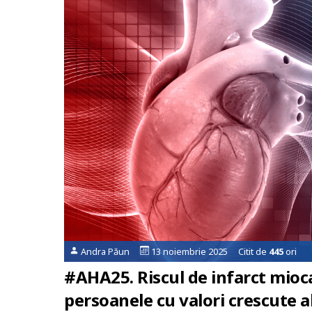
Andra Păun
13 noiembrie 2025 Citit de
445
ori
#AHA25. Riscul de infarct mioca
persoanele cu valori crescute al