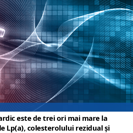
rdic este de trei ori mai mare la
e Lp(a), colesterolului rezidual și