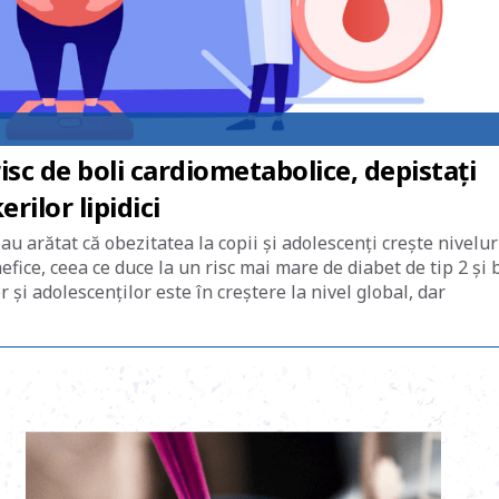
risc de boli cardiometabolice, depistați
ilor lipidici
u arătat că obezitatea la copii și adolescenți crește nivelur
fice, ceea ce duce la un risc mai mare de diabet de tip 2 și 
r și adolescenților este în creștere la nivel global, dar