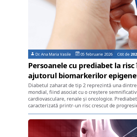
Dr. Ana Maria Vasile
05 februarie 2026 Citit de
202
Persoanele cu prediabet la risc 
ajutorul biomarkerilor epigenet
Diabetul zaharat de tip 2 reprezintă una dintr
mondial, fiind asociat cu o creștere semnificativă
cardiovasculare, renale și oncologice. Prediabet
caracterizată printr-un risc crescut de progresie