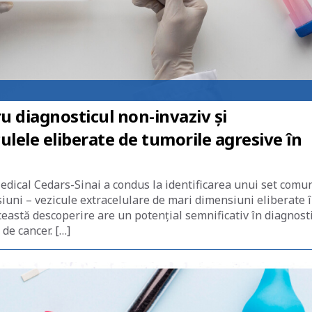
u diagnosticul non-invaziv și
ulele eliberate de tumorile agresive în
edical Cedars-Sinai a condus la identificarea unui set comu
uni – vezicule extracelulare de mari dimensiuni eliberate 
ceastă descoperire are un potențial semnificativ în diagnost
de cancer. […]